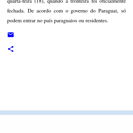
quarta-feira (18), quando a fronteira foi oficialmente
fechada. De acordo com o governo do Paraguai, só
podem entrar no país paraguaios ou residentes.
C
o
m
e
n
t
á