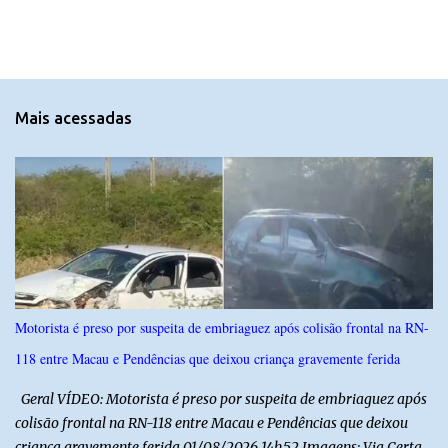
m
e
n
t
Mais acessadas
á
r
i
o
s
Motorista é preso por suspeita de embriaguez após colisão frontal na RN-
118 entre Macau e Pendências que deixou criança gravemente ferida
Geral VÍDEO: Motorista é preso por suspeita de embriaguez após
colisão frontal na RN-118 entre Macau e Pendências que deixou
criança gravemente ferida 01/08/2026 14h52 Imagens: Via Certa