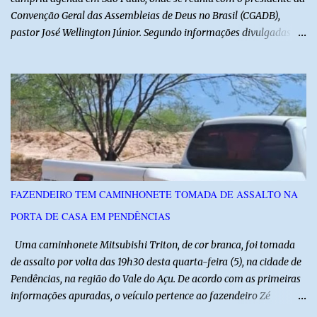
Convenção Geral das Assembleias de Deus no Brasil (CGADB),
pastor José Wellington Júnior. Segundo informações divulgadas
pela campanha, o encontro foi marcado por uma conversa sobre
princípios cristãos, valores familiares e os desafios do cenário
político nacional e estadual. De acordo com a campanha de Álvaro
Dias, o pastor José Wellington Júnior manifestou apoio à
candidatura e ressaltou a importância da participação dos cristãos
no processo democrático, defendendo a valorização de princípios
como a defesa da família, o combate à corrupção, o
enfrentamento às drogas e a proteção da vida. Ainda segundo a
campanha, o líder religioso afirmou que levará sua orientação às
FAZENDEIRO TEM CAMINHONETE TOMADA DE ASSALTO NA
lideranças da Assembleia de Deus no Rio Grande do Norte. A
PORTA DE CASA EM PENDÊNCIAS
Assembleia de Deus possui uma das maiores estruturas religiosas
do estado, com cerca de 1.600 igrejas distribuídas pelos municípios
Uma caminhonete Mitsubishi Triton, de cor branca, foi tomada
p...
de assalto por volta das 19h30 desta quarta-feira (5), na cidade de
Pendências, na região do Vale do Açu. De acordo com as primeiras
informações apuradas, o veículo pertence ao fazendeiro Zé
Dequias. A vítima teria sido surpreendida por dois homens