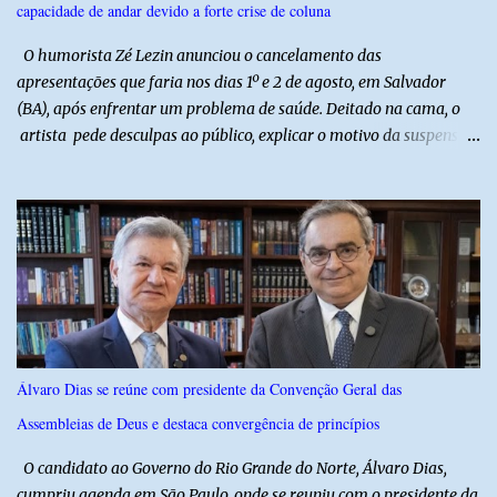
capacidade de andar devido a forte crise de coluna
O humorista Zé Lezin anunciou o cancelamento das
apresentações que faria nos dias 1º e 2 de agosto, em Salvador
(BA), após enfrentar um problema de saúde. Deitado na cama, o
artista pede desculpas ao público, explicar o motivo da suspensão
dos espetáculos e agradece pela compreensão. Segundo Zé Lezin,
uma forte crise na coluna comprometeu sua mobilidade e tornou
impossível viajar e subir ao palco. O comediante contou que
precisou ser levado a um hospital depois de perder a capacidade
de andar normalmente. “Eu não estou conseguindo nem me
levantar direito da cama. É um processo muito dolorido”, relatou o
humorista. Durante o atendimento médico, o humorista foi
diagnosticado com “bico de papagaio” na região da coluna. De
acordo com ele, os laudos médicos já foram encaminhados à
Álvaro Dias se reúne com presidente da Convenção Geral das
equipe responsável, que acompanha o tratamento. Zé Lezin
Assembleias de Deus e destaca convergência de princípios
afirmou ainda que está passando por um tratamento intenso, com
aplicação de injeções, terapia, repouso e uso de medicamentos. Ele
O candidato ao Governo do Rio Grande do Norte, Álvaro Dias,
revelou ...
cumpriu agenda em São Paulo, onde se reuniu com o presidente da