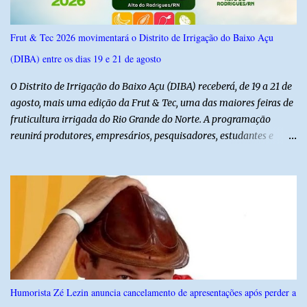
Frut & Tec 2026 movimentará o Distrito de Irrigação do Baixo Açu
(DIBA) entre os dias 19 e 21 de agosto
O Distrito de Irrigação do Baixo Açu (DIBA) receberá, de 19 a 21 de
agosto, mais uma edição da Frut & Tec, uma das maiores feiras de
fruticultura irrigada do Rio Grande do Norte. A programação
reunirá produtores, empresários, pesquisadores, estudantes e
profissionais do agronegócio, com palestras de especialistas,
visitas técnicas a campo e uma ampla exposição de empresas,
instituições e tecnologias voltadas ao setor. Além das atividades
técnicas, a feira contará com programação cultural. No dia 20 de
agosto, o público poderá prestigiar o show de humor com Mução,
seguido de apresentação musical de Vê Barreto. A Frut & Tec
reforça a importância do Distrito de Irrigação do Baixo Açu como
referência na fruticultura irrigada, promovendo conhecimento,
inovação e oportunidades para o desenvolvimento do agronegócio
Humorista Zé Lezin anuncia cancelamento de apresentações após perder a
potiguar. @associacaodiba