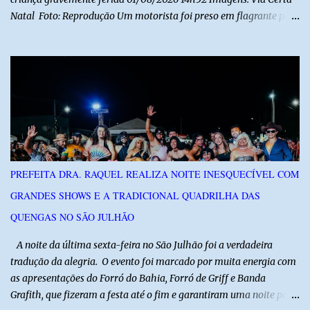
Natal Foto: Reprodução Um motorista foi preso em flagrante por
suspeita de dirigir embriagado após um acidente que deixou uma
criança de 11 anos gravemente ferida na manhã deste sábado (1º),
na RN-118, entre Macau e Pendências. Segundo a Polícia Militar,
dois carros que seguiam em sentidos opostos bateram de frente.
Um dos condutores apresentava sinais de embriaguez, foi levado
ao Hospital Regional Tarcísio Maia, em Mossoró, e autuado em
flagrante. O exame pericial para confirmar a presença de álcool no
organismo está em andamento. No outro veículo estavam
funcionários da Caern que seguiam para uma partida de futebol. O
PREFEITA DRA. RAQUEL REALIZA NOITE INESQUECÍVEL COM
motorista e uma mulher sofreram ferimentos leves. A criança, que
GRANDES SHOWS E A TRADICIONAL QUADRILHA DAS
estava no carro com o grupo, ficou gravemente ferida, precisou ser
entubada e foi transferida de helicóptero...
QUENGAS NO SÃO JULHÃO
​ A noite da última sexta-feira no São Julhão foi a verdadeira
tradução da alegria. O evento foi marcado por muita energia com
as apresentações do Forró do Bahia, Forró de Griff e Banda
Grafith, que fizeram a festa até o fim e garantiram uma noite para