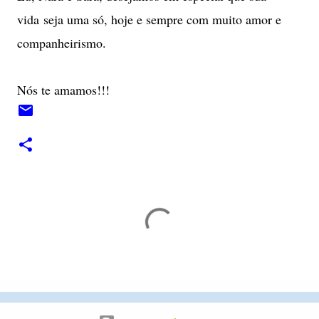
vida
seja uma só, hoje e sempre com muito amor e
companheirismo
.
Nós te amamos!!!
C
o
m
e
n
t