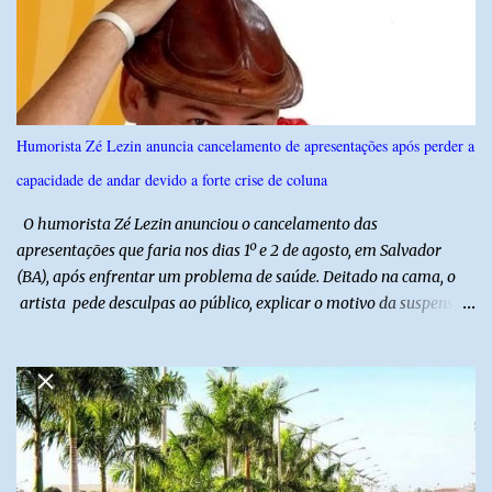
técnicas, a feira contará com programação cultural. No dia 20 de
agosto, o público poderá prestigiar o show de humor com Mução,
seguido de apresentação musical de Vê Barreto. A Frut & Tec
reforça a importância do Distrito de Irrigação do Baixo Açu como
referência na fruticultura irrigada, promovendo conhecimento,
inovação e oportunidades para o desenvolvimento do agronegócio
Humorista Zé Lezin anuncia cancelamento de apresentações após perder a
potiguar. @associacaodiba
capacidade de andar devido a forte crise de coluna
O humorista Zé Lezin anunciou o cancelamento das
apresentações que faria nos dias 1º e 2 de agosto, em Salvador
(BA), após enfrentar um problema de saúde. Deitado na cama, o
artista pede desculpas ao público, explicar o motivo da suspensão
dos espetáculos e agradece pela compreensão. Segundo Zé Lezin,
uma forte crise na coluna comprometeu sua mobilidade e tornou
impossível viajar e subir ao palco. O comediante contou que
precisou ser levado a um hospital depois de perder a capacidade
de andar normalmente. “Eu não estou conseguindo nem me
levantar direito da cama. É um processo muito dolorido”, relatou o
humorista. Durante o atendimento médico, o humorista foi