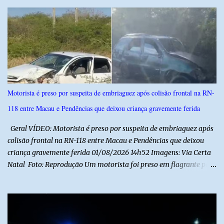
r
i
o
s
Motorista é preso por suspeita de embriaguez após colisão frontal na RN-
118 entre Macau e Pendências que deixou criança gravemente ferida
Geral VÍDEO: Motorista é preso por suspeita de embriaguez após
colisão frontal na RN-118 entre Macau e Pendências que deixou
criança gravemente ferida 01/08/2026 14h52 Imagens: Via Certa
Natal Foto: Reprodução Um motorista foi preso em flagrante por
suspeita de dirigir embriagado após um acidente que deixou uma
criança de 11 anos gravemente ferida na manhã deste sábado (1º),
na RN-118, entre Macau e Pendências. Segundo a Polícia Militar,
dois carros que seguiam em sentidos opostos bateram de frente.