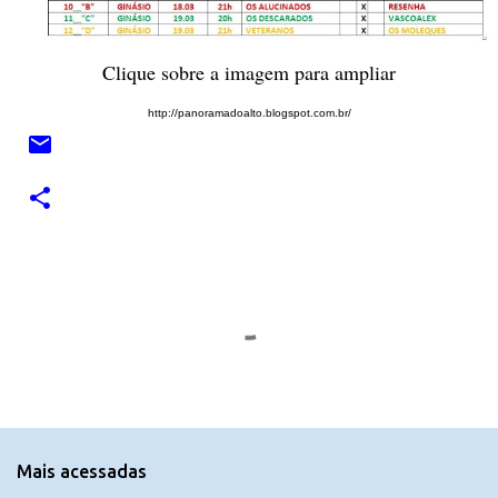
Clique sobre a imagem para ampliar
http://panoramadoalto.blogspot.com.br/
C
o
m
e
n
t
Mais acessadas
á