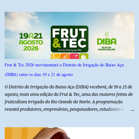
6,4% e outros 43,8% não souberam responder. A pesquisa
IPSsensus ouviu 1.500 eleitores em todas as regiões do Rio Grande
do Norte entre os dias 18 e 22 de junho de 2026. O levantamento
possui margem de erro de 2,5 pontos percentuais e nível de
confiança de 95%. Registro no TSE: RN-09520/2026
Frut & Tec 2026 movimentará o Distrito de Irrigação do Baixo Açu
(DIBA) entre os dias 19 e 21 de agosto
O Distrito de Irrigação do Baixo Açu (DIBA) receberá, de 19 a 21 de
agosto, mais uma edição da Frut & Tec, uma das maiores feiras de
fruticultura irrigada do Rio Grande do Norte. A programação
reunirá produtores, empresários, pesquisadores, estudantes e
profissionais do agronegócio, com palestras de especialistas,
visitas técnicas a campo e uma ampla exposição de empresas,
instituições e tecnologias voltadas ao setor. Além das atividades