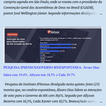
cumpriu agenda em São Paulo, onde se reuniu com o presidente da
Convenção Geral das Assembleias de Deus no Brasil (CGADB),
pastor José Wellington Júnior. Segundo informações divulgadas
pela campanha, o encontro foi marcado por uma conversa sobre
princípios cristãos, valores familiares e os desafios do cenário
político nacional e estadual. De acordo com a campanha de Álvaro
Dias, o pastor José Wellington Júnior manifestou apoio à
candidatura e ressaltou a importância da participação dos cristãos
no processo democrático, defendendo a valorização de princípios
como a defesa da família, o combate à corrupção, o
enfrentamento às drogas e a proteção da vida. Ainda segundo a
campanha, o líder religioso afirmou que levará sua orientação às
PESQUISA IPSENSUS/GOVERNO RN/ESPONTÂNEA: Álvaro Dias
lideranças da Assembleia de Deus no Rio Grande do Norte. A
lidera com 19,4%; Allyson tem 18,5% e Cadu 10,7%
Assembleia de Deus possui uma das maiores estruturas religiosas
do estado, com cerca de 1.600 igrejas distribuídas pelos municípios
Pesquisa do Instituto IPSensus divulgada nesta quinta-feira (25)
p...
mostra que, no cenário espontâneo, Álvaro Dias lidera as intenções
de voto para o Governo do RN com 19,4%. Seguido por Allyson
Bezerra com 18,5%, Cadu Xavier com 10,7%. Branco/nulo somaram