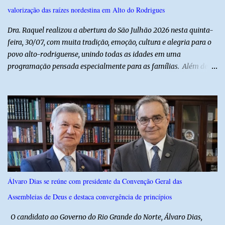
Polícia Militar, a criança é filha de um policial militar. PM reforça
valorização das raízes nordestina em Alto do Rodrigues
alerta sobre álcool e direção Em nota, a Polícia Militar manifestou
solidariedade à vítima e aos familiares e destacou q...
Dra. Raquel realizou a abertura do São Julhão 2026 nesta quinta-
feira, 30/07, com muita tradição, emoção, cultura e alegria para o
povo alto-rodriguense, unindo todas as idades em uma
programação pensada especialmente para as famílias. Além de
proporcionar lazer de qualidade, a ação promovida pela Prefeita
fortalece a economia do município e valoriza os talentos locais,
mostrando o cuidado com o desenvolvimento do alto-rodriguense.
A primeira noite foi marcada por apresentações que
emocionaram o público, contando com as quadrilhas das escolas
municipais Félix Antônio e Walfredo Gurgel, o ritmo contagiante
dos Cangaceiros do Nordeste, a alegria do grupo da Melhor Idade
e o belíssimo espetáculo "Mulheres do Cangaço: o Fiar da
Resistência", do Alto em Cena. Para fechar a noite com muitas
Álvaro Dias se reúne com presidente da Convenção Geral das
gargalhadas e descontração, o humorista Titela do Ceará garantiu
Assembleias de Deus e destaca convergência de princípios
a alegria de todos. E o melhor de tudo é que a festa continua com
mais dois dias de muita animação, reafirmando o sucesso ...
O candidato ao Governo do Rio Grande do Norte, Álvaro Dias,