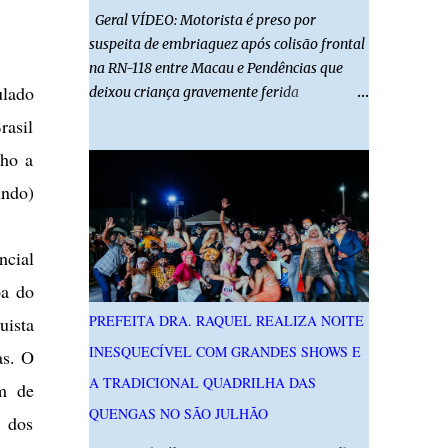
Geral VÍDEO: Motorista é preso por
suspeita de embriaguez após colisão frontal
na RN-118 entre Macau e Pendências que
ulado
deixou criança gravemente ferida
01/08/2026 14h52 Imagens: Via Certa Natal
rasil
Foto: Reprodução Um motorista foi preso
lho a
em flagrante por suspeita de dirigir
embriagado após um acidente que deixou
undo)
uma criança de 11 anos gravemente ferida
na manhã deste sábado (1º), na RN-118,
ncial
entre Macau e Pendências. Segundo a Polícia
Militar, dois carros que seguiam em sentidos
pa do
opostos bateram de frente. Um dos
PREFEITA DRA. RAQUEL REALIZA NOITE
uista
condutores apresentava sinais de
INESQUECÍVEL COM GRANDES SHOWS E
as. O
embriaguez, foi levado ao Hospital Regional
Tarcísio Maia, em Mossoró, e autuado em
A TRADICIONAL QUADRILHA DAS
ém de
flagrante. O exame pericial para confirmar a
QUENGAS NO SÃO JULHÃO
s dos
presença de álcool no organismo está em