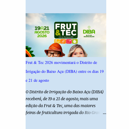
19,4%. Seguido por Allyson Bezerra com
criança é filha de um policial militar. PM
18,5%, Cadu Xavier com 10,7%. Branco/nulo
reforça alerta sobre álcool e direção Em
somaram 6,4% e outros 43,8% não
nota, a Polícia Militar manifestou
souberam responder. A pesquisa IPSsensus
solidariedade à vítima e aos familiares e
ouviu 1.500 eleitores em todas as regiões do
destacou q...
Rio Grande do Norte entre os dias 18 e 22 de
junho de 2026. O levantamento possui
margem de erro de 2,5 pontos percentuais e
nível de confiança de 95%. Registro no TSE:
Frut & Tec 2026 movimentará o Distrito de
RN-09520/2026
Irrigação do Baixo Açu (DIBA) entre os dias 19
e 21 de agosto
O Distrito de Irrigação do Baixo Açu (DIBA)
receberá, de 19 a 21 de agosto, mais uma
edição da Frut & Tec, uma das maiores
feiras de fruticultura irrigada do Rio Grande
do Norte. A programação reunirá
produtores, empresários, pesquisadores,