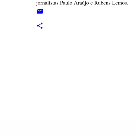
jornalistas Paulo Araújo e Rubens Lemos.
C
o
m
e
n
t
á
r
i