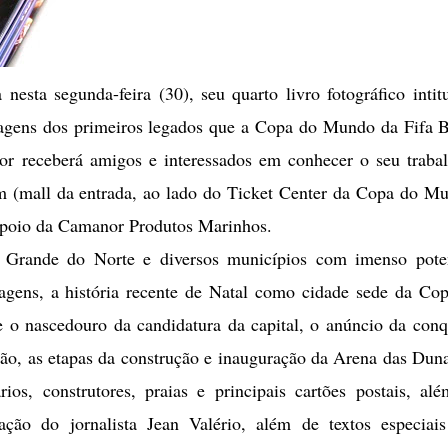
nesta segunda-feira (30), seu quarto livro fotográfico intit
agens dos primeiros legados que a Copa do Mundo da Fifa B
r receberá amigos e interessados em conhecer o seu traba
m (mall da entrada, ao lado do Ticket Center da Copa do M
apoio da Camanor Produtos Marinhos.
 Grande do Norte e diversos municípios com imenso pote
 imagens, a história recente de Natal como cidade sede da Co
o nascedouro da candidatura da capital, o anúncio da conq
dão, as etapas da construção e inauguração da Arena das Dun
ios, construtores, praias e principais cartões postais, al
ação do jornalista Jean Valério, além de textos especiai