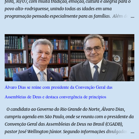
feira, 30/07, com muita tradição, emoção, cultura e alegria para o
povo alto-rodriguense, unindo todas as idades em uma
programação pensada especialmente para as famílias. Além de
proporcionar lazer de qualidade, a ação promovida pela Prefeita
fortalece a economia do município e valoriza os talentos locais,
mostrando o cuidado com o desenvolvimento do alto-rodriguense.
A primeira noite foi marcada por apresentações que
emocionaram o público, contando com as quadrilhas das escolas
municipais Félix Antônio e Walfredo Gurgel, o ritmo contagiante
dos Cangaceiros do Nordeste, a alegria do grupo da Melhor Idade
e o belíssimo espetáculo "Mulheres do Cangaço: o Fiar da
Resistência", do Alto em Cena. Para fechar a noite com muitas
Álvaro Dias se reúne com presidente da Convenção Geral das
gargalhadas e descontração, o humorista Titela do Ceará garantiu
Assembleias de Deus e destaca convergência de princípios
a alegria de todos. E o melhor de tudo é que a festa continua com
mais dois dias de muita animação, reafirmando o sucesso ...
O candidato ao Governo do Rio Grande do Norte, Álvaro Dias,
cumpriu agenda em São Paulo, onde se reuniu com o presidente da
Convenção Geral das Assembleias de Deus no Brasil (CGADB),
pastor José Wellington Júnior. Segundo informações divulgadas