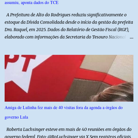
assumiu, aponta dados do TCE
afirmou ainda que está passando por um tratamento intenso, com
aplicação de injeções, terapia, repouso e uso de medicamentos. Ele
A Prefeitura de Alto do Rodrigues reduziu significativamente o
revelou ...
estoque da Dívida Consolidada desde o início da gestão da prefeita
Dra. Raquel, em 2025. Dados do Relatório de Gestão Fiscal (RGF),
elaborado com informações da Secretaria do Tesouro Nacional
(STN), mostram que o município iniciou a atual administração com
uma dívida de R$ 18.940.935,88, registrada no encerramento de
2024. Ao final de 2025, esse passivo já havia caído para R$
13.239.208,81. No primeiro semestre de 2026, o valor voltou a
recuar, chegando a R$ 12.357.336,09. Na comparação entre o
encerramento da gestão anterior e o primeiro semestre de 2026, a
redução foi de R$ 6.583.599,79, equivalente a aproximadamente
34,8% do estoque da dívida. Os números também mostram que o
município conseguiu manter a trajetória de queda durante a atual
Amiga de Lulinha fez mais de 40 visitas fora da agenda a órgãos do
administração. Apenas no primeiro semestre de 2026, a dívida foi
governo Lula
reduzida em R$ 881.872,72 em relação ao saldo do exercício
anterior. O demonstrativo evidencia um movimento de aju...
Roberta Luchsinger esteve em mais de 40 reuniões em órgãos do
governo federal Foto: @RoLuchsinger via X Sem registros oficiais,