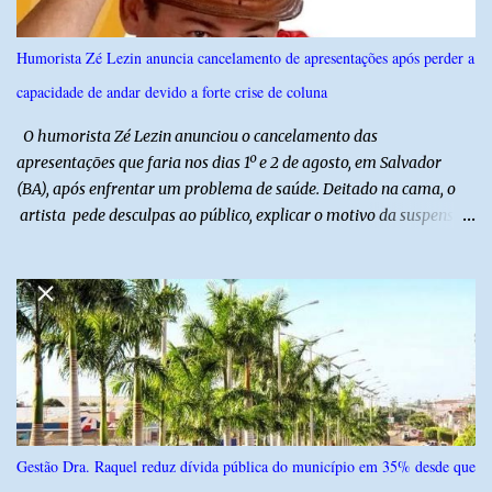
referência na fruticultura irrigada, promovendo conhecimento,
inovação e oportunidades para o desenvolvimento do agronegócio
Humorista Zé Lezin anuncia cancelamento de apresentações após perder a
potiguar. @associacaodiba
capacidade de andar devido a forte crise de coluna
O humorista Zé Lezin anunciou o cancelamento das
apresentações que faria nos dias 1º e 2 de agosto, em Salvador
(BA), após enfrentar um problema de saúde. Deitado na cama, o
artista pede desculpas ao público, explicar o motivo da suspensão
dos espetáculos e agradece pela compreensão. Segundo Zé Lezin,
uma forte crise na coluna comprometeu sua mobilidade e tornou
impossível viajar e subir ao palco. O comediante contou que
precisou ser levado a um hospital depois de perder a capacidade
de andar normalmente. “Eu não estou conseguindo nem me
levantar direito da cama. É um processo muito dolorido”, relatou o
humorista. Durante o atendimento médico, o humorista foi
diagnosticado com “bico de papagaio” na região da coluna. De
acordo com ele, os laudos médicos já foram encaminhados à
Gestão Dra. Raquel reduz dívida pública do município em 35% desde que
equipe responsável, que acompanha o tratamento. Zé Lezin