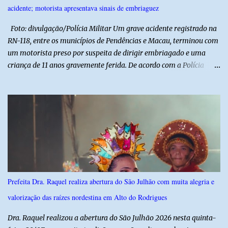
acidente; motorista apresentava sinais de embriaguez
valorização das tradições, unindo grandes atrações musicais e
manifestações populares em uma festa segura, org...
Foto: divulgação/Polícia Militar Um grave acidente registrado na
RN-118, entre os municípios de Pendências e Macau, terminou com
um motorista preso por suspeita de dirigir embriagado e uma
criança de 11 anos gravemente ferida. De acordo com a Polícia
Militar, o condutor apresentava evidentes sinais de embriaguez no
momento da ocorrência. Ele foi encaminhado à delegacia, onde foi
autuado em flagrante. O exame pericial para confirmar a
concentração de álcool no organismo ainda está em andamento. A
vítima é um menino de 11 anos, que sofreu ferimentos graves no
acidente. Após os primeiros atendimentos, ele foi entubado e
transferido pelo helicóptero Potiguar 02 para o Hospital
Monsenhor Walfredo Gurgel, em Natal, onde permanece internado
sob cuidados médicos especializados. Segundo informações da
Prefeita Dra. Raquel realiza abertura do São Julhão com muita alegria e
Polícia Militar, a criança é filha de um policial militar. PM reforça
valorização das raízes nordestina em Alto do Rodrigues
alerta sobre álcool e direção Em nota, a Polícia Militar manifestou
solidariedade à vítima e aos familiares e destacou q...
Dra. Raquel realizou a abertura do São Julhão 2026 nesta quinta-