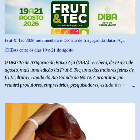
confiança de 95%. Registro no TSE: RN-09520/2026
Frut & Tec 2026 movimentará o Distrito de Irrigação do Baixo Açu
(DIBA) entre os dias 19 e 21 de agosto
O Distrito de Irrigação do Baixo Açu (DIBA) receberá, de 19 a 21 de
agosto, mais uma edição da Frut & Tec, uma das maiores feiras de
fruticultura irrigada do Rio Grande do Norte. A programação
reunirá produtores, empresários, pesquisadores, estudantes e
profissionais do agronegócio, com palestras de especialistas,
visitas técnicas a campo e uma ampla exposição de empresas,
instituições e tecnologias voltadas ao setor. Além das atividades
técnicas, a feira contará com programação cultural. No dia 20 de
agosto, o público poderá prestigiar o show de humor com Mução,
seguido de apresentação musical de Vê Barreto. A Frut & Tec
reforça a importância do Distrito de Irrigação do Baixo Açu como