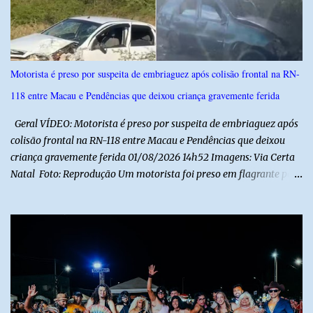
s
Motorista é preso por suspeita de embriaguez após colisão frontal na RN-
118 entre Macau e Pendências que deixou criança gravemente ferida
Geral VÍDEO: Motorista é preso por suspeita de embriaguez após
colisão frontal na RN-118 entre Macau e Pendências que deixou
criança gravemente ferida 01/08/2026 14h52 Imagens: Via Certa
Natal Foto: Reprodução Um motorista foi preso em flagrante por
suspeita de dirigir embriagado após um acidente que deixou uma
criança de 11 anos gravemente ferida na manhã deste sábado (1º),
na RN-118, entre Macau e Pendências. Segundo a Polícia Militar,
dois carros que seguiam em sentidos opostos bateram de frente.
Um dos condutores apresentava sinais de embriaguez, foi levado
ao Hospital Regional Tarcísio Maia, em Mossoró, e autuado em
flagrante. O exame pericial para confirmar a presença de álcool no
organismo está em andamento. No outro veículo estavam