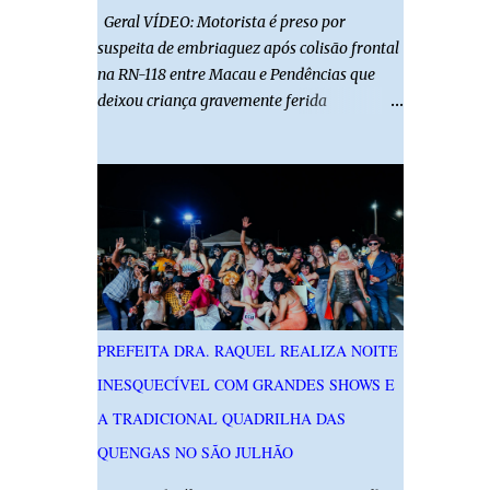
Geral VÍDEO: Motorista é preso por
suspeita de embriaguez após colisão frontal
na RN-118 entre Macau e Pendências que
deixou criança gravemente ferida
01/08/2026 14h52 Imagens: Via Certa Natal
Foto: Reprodução Um motorista foi preso
em flagrante por suspeita de dirigir
embriagado após um acidente que deixou
uma criança de 11 anos gravemente ferida
na manhã deste sábado (1º), na RN-118,
entre Macau e Pendências. Segundo a Polícia
Militar, dois carros que seguiam em sentidos
opostos bateram de frente. Um dos
PREFEITA DRA. RAQUEL REALIZA NOITE
condutores apresentava sinais de
INESQUECÍVEL COM GRANDES SHOWS E
embriaguez, foi levado ao Hospital Regional
Tarcísio Maia, em Mossoró, e autuado em
A TRADICIONAL QUADRILHA DAS
flagrante. O exame pericial para confirmar a
QUENGAS NO SÃO JULHÃO
presença de álcool no organismo está em