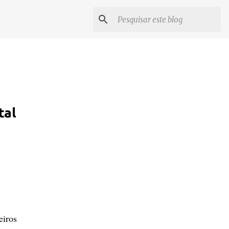
tal
eiros