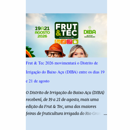
19,4%. Seguido por Allyson Bezerra com
criança é filha de um policial militar. PM
18,5%, Cadu Xavier com 10,7%. Branco/nulo
reforça alerta sobre álcool e direção Em
somaram 6,4% e outros 43,8% não
nota, a Polícia Militar manifestou
souberam responder. A pesquisa IPSsensus
solidariedade à vítima e aos familiares e
ouviu 1.500 eleitores em todas as regiões do
destacou q...
Rio Grande do Norte entre os dias 18 e 22 de
junho de 2026. O levantamento possui
margem de erro de 2,5 pontos percentuais e
nível de confiança de 95%. Registro no TSE:
Frut & Tec 2026 movimentará o Distrito de
RN-09520/2026
Irrigação do Baixo Açu (DIBA) entre os dias 19
e 21 de agosto
O Distrito de Irrigação do Baixo Açu (DIBA)
receberá, de 19 a 21 de agosto, mais uma
edição da Frut & Tec, uma das maiores
feiras de fruticultura irrigada do Rio Grande
do Norte. A programação reunirá
produtores, empresários, pesquisadores,