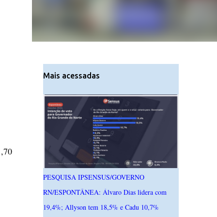
Mais acessadas
1,70
PESQUISA IPSENSUS/GOVERNO
RN/ESPONTÂNEA: Álvaro Dias lidera com
19,4%; Allyson tem 18,5% e Cadu 10,7%