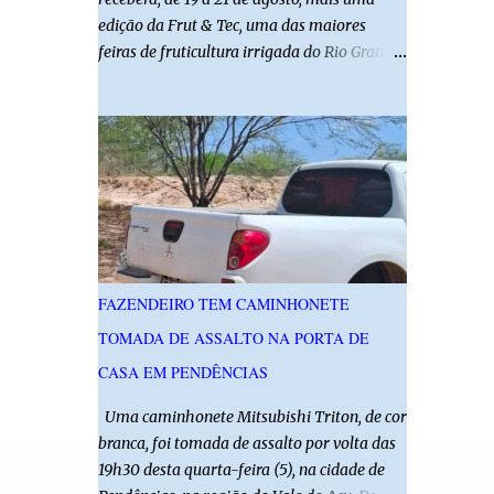
edição da Frut & Tec, uma das maiores
feiras de fruticultura irrigada do Rio Grande
do Norte. A programação reunirá
produtores, empresários, pesquisadores,
estudantes e profissionais do agronegócio,
com palestras de especialistas, visitas
técnicas a campo e uma ampla exposição de
empresas, instituições e tecnologias voltadas
ao setor. Além das atividades técnicas, a
feira contará com programação cultural. No
dia 20 de agosto, o público poderá prestigiar
FAZENDEIRO TEM CAMINHONETE
o show de humor com Mução, seguido de
TOMADA DE ASSALTO NA PORTA DE
apresentação musical de Vê Barreto. A Frut
& Tec reforça a importância do Distrito de
CASA EM PENDÊNCIAS
Irrigação do Baixo Açu como referência na
Uma caminhonete Mitsubishi Triton, de cor
fruticultura irrigada, promovendo
branca, foi tomada de assalto por volta das
conhecimento, inovação e oportunidades
19h30 desta quarta-feira (5), na cidade de
para o desenvolvimento do agronegócio