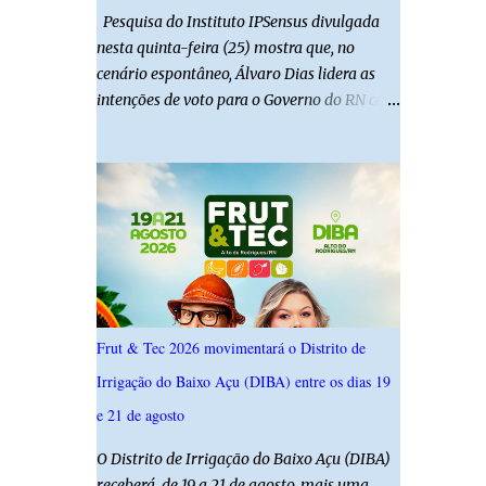
Pesquisa do Instituto IPSensus divulgada
nesta quinta-feira (25) mostra que, no
cenário espontâneo, Álvaro Dias lidera as
intenções de voto para o Governo do RN com
19,4%. Seguido por Allyson Bezerra com
18,5%, Cadu Xavier com 10,7%. Branco/nulo
somaram 6,4% e outros 43,8% não
souberam responder. A pesquisa IPSsensus
ouviu 1.500 eleitores em todas as regiões do
Rio Grande do Norte entre os dias 18 e 22 de
junho de 2026. O levantamento possui
margem de erro de 2,5 pontos percentuais e
nível de confiança de 95%. Registro no TSE:
Frut & Tec 2026 movimentará o Distrito de
RN-09520/2026
Irrigação do Baixo Açu (DIBA) entre os dias 19
e 21 de agosto
O Distrito de Irrigação do Baixo Açu (DIBA)
receberá, de 19 a 21 de agosto, mais uma