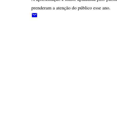
prenderam a atenção do público esse ano.
C
o
m
e
n
t
á
r