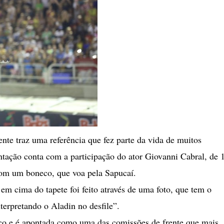
te traz uma referência que fez parte da vida de muitos
ntação conta com a participação do ator Giovanni Cabral, de 
com um boneco, que voa pela Sapucaí.
m cima do tapete foi feito através de uma foto, que tem o
terpretando o Aladin no desfile”.
ico e é apontada como uma das comissões de frente que mais