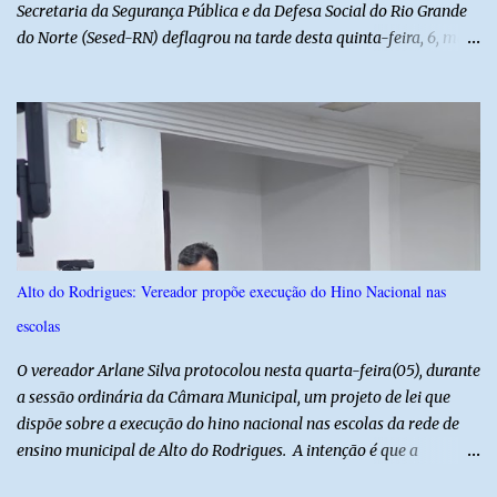
Secretaria da Segurança Pública e da Defesa Social do Rio Grande
do Norte (Sesed-RN) deflagrou na tarde desta quinta-feira, 6, mais
uma atividade da Operação P.R.O.T.E.T.O.R. (ou Operação Protetor)
– Divisas e Fronteiras, ação integrada voltada ao fortalecimento
da segurança pública para o enfrentamento de organizações
criminosas nos municípios localizados nas divisas do Rio Grande
do Norte com os estados do Ceará e da Paraíba. A mobilização,
com concentração e saída de equipes policiais, ocorreu às 16h, no
município de Baraúna, no Oeste potiguar. A operação reúne
efetivos da Polícia Militar do Rio Grande do Norte, da Polícia Civil
do Rio Grande do Norte e da Polícia Militar do Ceará, reforçando a
Alto do Rodrigues: Vereador propõe execução do Hino Nacional nas
atuação integrada entre as forças de segurança e intensificando o
escolas
combate à criminalidade nas áreas de fronteira interestadual. As
ações também contemplam os...
O vereador Arlane Silva protocolou nesta quarta-feira(05), durante
a sessão ordinária da Câmara Municipal, um projeto de lei que
dispõe sobre a execução do hino nacional nas escolas da rede de
ensino municipal de Alto do Rodrigues. A intenção é que a
execução do hino nas escolas seja como instrumento de