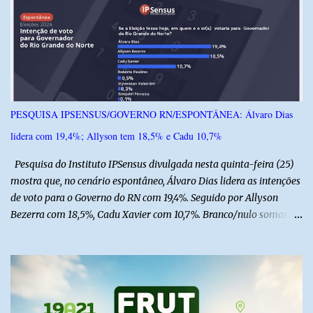
i
o
s
PESQUISA IPSENSUS/GOVERNO RN/ESPONTÂNEA: Álvaro Dias
lidera com 19,4%; Allyson tem 18,5% e Cadu 10,7%
Pesquisa do Instituto IPSensus divulgada nesta quinta-feira (25)
mostra que, no cenário espontâneo, Álvaro Dias lidera as intenções
de voto para o Governo do RN com 19,4%. Seguido por Allyson
Bezerra com 18,5%, Cadu Xavier com 10,7%. Branco/nulo somaram
6,4% e outros 43,8% não souberam responder. A pesquisa
IPSsensus ouviu 1.500 eleitores em todas as regiões do Rio Grande
do Norte entre os dias 18 e 22 de junho de 2026. O levantamento
possui margem de erro de 2,5 pontos percentuais e nível de
confiança de 95%. Registro no TSE: RN-09520/2026