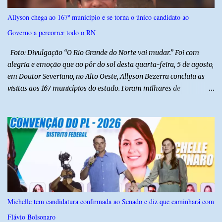
para defender interesses empresariais com a administração
Allyson chega ao 167º município e se torna o único candidato ao
pública. Segundo a Polícia Federal, a atuação dele contou com a
Governo a percorrer todo o RN
ajuda de Luchsinger e se concentrou no Ministério da Saúde e no
gabinete da Presidência....
Foto: Divulgação “O Rio Grande do Norte vai mudar.” Foi com
alegria e emoção que ao pôr do sol desta quarta-feira, 5 de agosto,
em Doutor Severiano, no Alto Oeste, Allyson Bezerra concluiu as
visitas aos 167 municípios do estado. Foram milhares de
quilômetros percorridos e incontáveis encontros com pessoas que
revelam a verdadeira força do Rio Grande do Norte. O candidato a
Governador Allyson Bezerra concluiu as agendas do 167 Razões RN
após visitar todas as cidades potiguares, dos pequenos municípios
aos maiores centros do estado. A caminhada começou em 29 de
março pelo município de Touros, Marco Zero da BR-101 e foi
concluída nesta quarta-feira depois de 129 dias entre a primeira e
a última visita. Os registros estão sendo publicados no perfil do
Instagram @167RazoesRN Ao longo do percurso, Allyson conheceu
Michelle tem candidatura confirmada ao Senado e diz que caminhará com
de perto as potencialidades, as belezas, a cultura e a força do povo,
Flávio Bolsonaro
mas também ouviu os dramas e as necessidades enfrentadas pelas