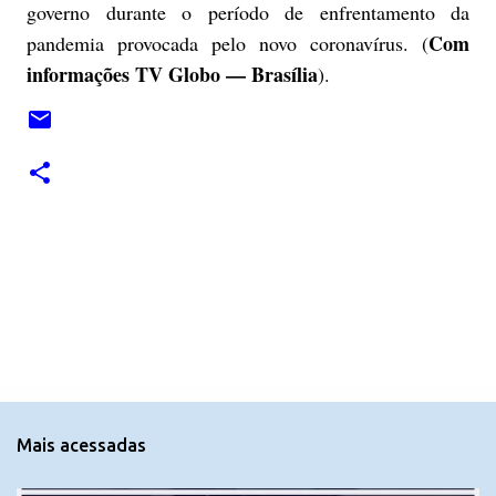
governo durante o período de enfrentamento da
Com
pandemia provocada pelo novo coronavírus. (
informações TV Globo — Brasília
).
C
o
m
e
n
t
Mais acessadas
á
r