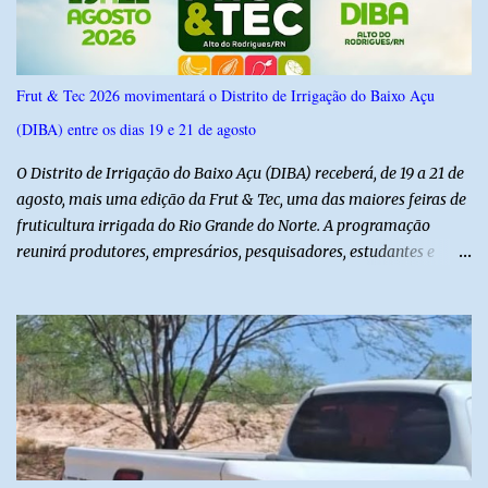
Frut & Tec 2026 movimentará o Distrito de Irrigação do Baixo Açu
(DIBA) entre os dias 19 e 21 de agosto
O Distrito de Irrigação do Baixo Açu (DIBA) receberá, de 19 a 21 de
agosto, mais uma edição da Frut & Tec, uma das maiores feiras de
fruticultura irrigada do Rio Grande do Norte. A programação
reunirá produtores, empresários, pesquisadores, estudantes e
profissionais do agronegócio, com palestras de especialistas,
visitas técnicas a campo e uma ampla exposição de empresas,
instituições e tecnologias voltadas ao setor. Além das atividades
técnicas, a feira contará com programação cultural. No dia 20 de
agosto, o público poderá prestigiar o show de humor com Mução,
seguido de apresentação musical de Vê Barreto. A Frut & Tec
reforça a importância do Distrito de Irrigação do Baixo Açu como
referência na fruticultura irrigada, promovendo conhecimento,
inovação e oportunidades para o desenvolvimento do agronegócio