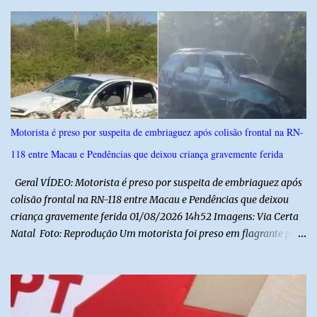
fortalecimento da educação cívica, do respeito aos símbolos
nacionais e da formação da cidadania. O projeto prevê ainda que
a execução do hino nacional ocorra uma vez por semana, em dia
definido pela Secretaria Municipal de Educação do município. É
previsto também que as escolas da rede de ensino público
municipal deverão promover a discussão das letras do Hino
Nacional Brasileiro de modo a estimular os estudantes interpretar
e debater o seu conteúdo. De acordo com o vereador, a Secretaria
Motorista é preso por suspeita de embriaguez após colisão frontal na RN-
Municipal de Educação poderá expedir normas complementares
118 entre Macau e Pendências que deixou criança gravemente ferida
necessárias ao cumprimento da lei.
Geral VÍDEO: Motorista é preso por suspeita de embriaguez após
colisão frontal na RN-118 entre Macau e Pendências que deixou
criança gravemente ferida 01/08/2026 14h52 Imagens: Via Certa
Natal Foto: Reprodução Um motorista foi preso em flagrante por
suspeita de dirigir embriagado após um acidente que deixou uma
criança de 11 anos gravemente ferida na manhã deste sábado (1º),
na RN-118, entre Macau e Pendências. Segundo a Polícia Militar,
dois carros que seguiam em sentidos opostos bateram de frente.