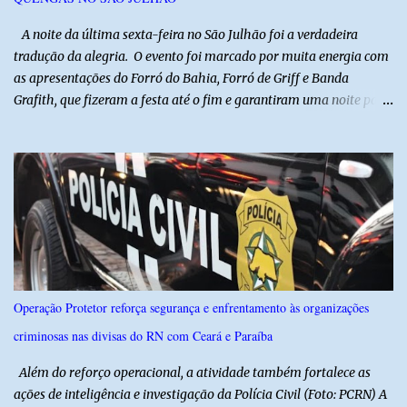
ser repassad...
​ A noite da última sexta-feira no São Julhão foi a verdadeira
tradução da alegria. O evento foi marcado por muita energia com
as apresentações do Forró do Bahia, Forró de Griff e Banda
Grafith, que fizeram a festa até o fim e garantiram uma noite para
ficar na memória de todos. ​E foi com a irreverência que só o São
Julhão tem que a festa ganhou um brilho ainda mais especial. A
tradicional Quadrilha das Quengas tomou conta das ruas do Alto
com muita criatividade, alegria e irreverência, levando o público a
acompanhar cada passo desse grande cortejo que já faz parte da
identidade da festa. Entre risos, tradição e muita animação, a
Quadrilha das Quengas mostrou mais uma vez que cultura
popular também é feita de diversão e de um povo que sabe
celebrar suas raízes. ​O sucesso desta edição reforça o compromisso
Operação Protetor reforça segurança e enfrentamento às organizações
da administração da Prefeita Dra. Raquel com o resgate e a
criminosas nas divisas do RN com Ceará e Paraíba
valorização das tradições, unindo grandes atrações musicais e
manifestações populares em uma festa segura, org...
Além do reforço operacional, a atividade também fortalece as
ações de inteligência e investigação da Polícia Civil (Foto: PCRN) A