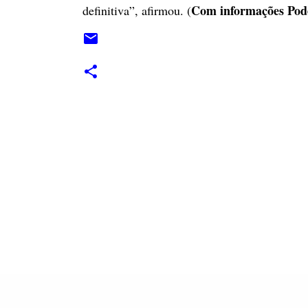
Com informações Pod
definitiva”, afirmou. (
C
o
m
e
n
t
á
r
i