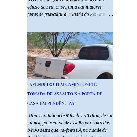
edição da Frut & Tec, uma das maiores
feiras de fruticultura irrigada do Rio Grande
do Norte. A programação reunirá
produtores, empresários, pesquisadores,
estudantes e profissionais do agronegócio,
com palestras de especialistas, visitas
técnicas a campo e uma ampla exposição de
empresas, instituições e tecnologias voltadas
ao setor. Além das atividades técnicas, a
feira contará com programação cultural. No
dia 20 de agosto, o público poderá prestigiar
FAZENDEIRO TEM CAMINHONETE
o show de humor com Mução, seguido de
TOMADA DE ASSALTO NA PORTA DE
apresentação musical de Vê Barreto. A Frut
& Tec reforça a importância do Distrito de
CASA EM PENDÊNCIAS
Irrigação do Baixo Açu como referência na
Uma caminhonete Mitsubishi Triton, de cor
fruticultura irrigada, promovendo
branca, foi tomada de assalto por volta das
conhecimento, inovação e oportunidades
19h30 desta quarta-feira (5), na cidade de
para o desenvolvimento do agronegócio