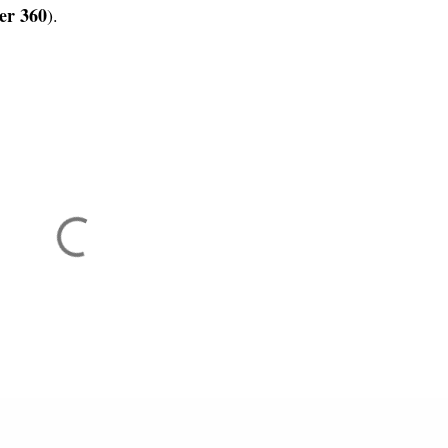
er 360
).