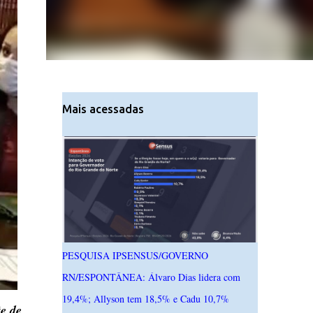
Mais acessadas
PESQUISA IPSENSUS/GOVERNO
RN/ESPONTÂNEA: Álvaro Dias lidera com
19,4%; Allyson tem 18,5% e Cadu 10,7%
e de