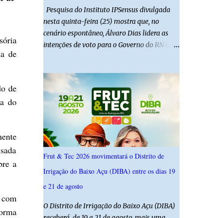
Pesquisa do Instituto IPSensus divulgada
nesta quinta-feira (25) mostra que, no
cenário espontâneo, Álvaro Dias lidera as
sória
intenções de voto para o Governo do RN com
ia de
19,4%. Seguido por Allyson Bezerra com
18,5%, Cadu Xavier com 10,7%. Branco/nulo
somaram 6,4% e outros 43,8% não
do de
souberam responder. A pesquisa IPSsensus
ma do
ouviu 1.500 eleitores em todas as regiões do
Rio Grande do Norte entre os dias 18 e 22 de
junho de 2026. O levantamento possui
nente
margem de erro de 2,5 pontos percentuais e
isada
nível de confiança de 95%. Registro no TSE:
Frut & Tec 2026 movimentará o Distrito de
RN-09520/2026
bre a
Irrigação do Baixo Açu (DIBA) entre os dias 19
e 21 de agosto
r com
O Distrito de Irrigação do Baixo Açu (DIBA)
forma
receberá, de 19 a 21 de agosto, mais uma