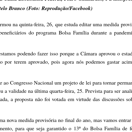
stelo Branco (Foto: Reprodução/Facebook)
irmou na quinta-feira, 26, que estuda editar uma medida provi
beneficiários do programa Bolsa Família durante a pandem
estamos podendo fazer isso porque a Câmara aprovou o esta
o por terem aprovado, pois agora nós podemos gastar aci
r ao Congresso Nacional um projeto de lei para tornar perma
a validade na última quarta-feira, 25. Prevista para ser anal
a, a proposta não foi votada em virtude das discussões so
ma nova medida provisória no final do ano, mas vamos entra
amento, para que seja garantido o 13º do Bolsa Família de 