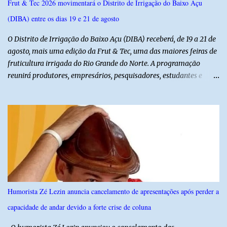
Frut & Tec 2026 movimentará o Distrito de Irrigação do Baixo Açu
(DIBA) entre os dias 19 e 21 de agosto
O Distrito de Irrigação do Baixo Açu (DIBA) receberá, de 19 a 21 de
agosto, mais uma edição da Frut & Tec, uma das maiores feiras de
fruticultura irrigada do Rio Grande do Norte. A programação
reunirá produtores, empresários, pesquisadores, estudantes e
profissionais do agronegócio, com palestras de especialistas,
visitas técnicas a campo e uma ampla exposição de empresas,
instituições e tecnologias voltadas ao setor. Além das atividades
técnicas, a feira contará com programação cultural. No dia 20 de
agosto, o público poderá prestigiar o show de humor com Mução,
seguido de apresentação musical de Vê Barreto. A Frut & Tec
reforça a importância do Distrito de Irrigação do Baixo Açu como
referência na fruticultura irrigada, promovendo conhecimento,
inovação e oportunidades para o desenvolvimento do agronegócio
Humorista Zé Lezin anuncia cancelamento de apresentações após perder a
potiguar. @associacaodiba
capacidade de andar devido a forte crise de coluna