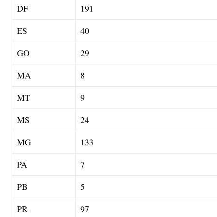
DF
191
ES
40
GO
29
MA
8
MT
9
MS
24
MG
133
PA
7
PB
5
PR
97