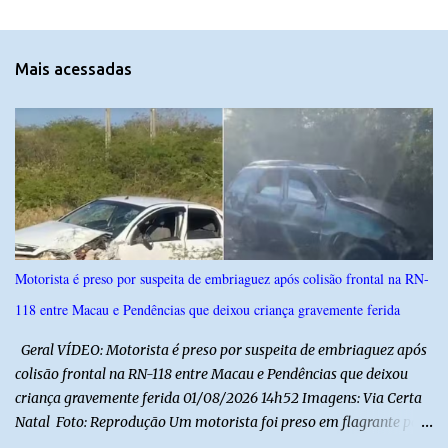
e
n
t
Mais acessadas
á
r
i
o
s
Motorista é preso por suspeita de embriaguez após colisão frontal na RN-
118 entre Macau e Pendências que deixou criança gravemente ferida
Geral VÍDEO: Motorista é preso por suspeita de embriaguez após
colisão frontal na RN-118 entre Macau e Pendências que deixou
criança gravemente ferida 01/08/2026 14h52 Imagens: Via Certa
Natal Foto: Reprodução Um motorista foi preso em flagrante por
suspeita de dirigir embriagado após um acidente que deixou uma