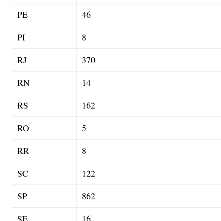
PE
46
PI
8
RJ
370
RN
14
RS
162
RO
5
RR
8
SC
122
SP
862
SE
16