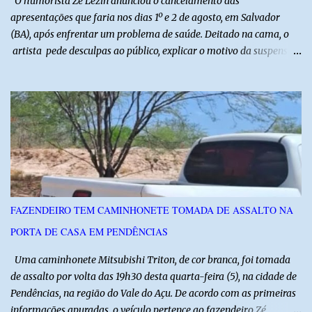
O humorista Zé Lezin anunciou o cancelamento das
apresentações que faria nos dias 1º e 2 de agosto, em Salvador
(BA), após enfrentar um problema de saúde. Deitado na cama, o
artista pede desculpas ao público, explicar o motivo da suspensão
dos espetáculos e agradece pela compreensão. Segundo Zé Lezin,
uma forte crise na coluna comprometeu sua mobilidade e tornou
impossível viajar e subir ao palco. O comediante contou que
precisou ser levado a um hospital depois de perder a capacidade
de andar normalmente. “Eu não estou conseguindo nem me
levantar direito da cama. É um processo muito dolorido”, relatou o
humorista. Durante o atendimento médico, o humorista foi
diagnosticado com “bico de papagaio” na região da coluna. De
acordo com ele, os laudos médicos já foram encaminhados à
FAZENDEIRO TEM CAMINHONETE TOMADA DE ASSALTO NA
equipe responsável, que acompanha o tratamento. Zé Lezin
PORTA DE CASA EM PENDÊNCIAS
afirmou ainda que está passando por um tratamento intenso, com
aplicação de injeções, terapia, repouso e uso de medicamentos. Ele
Uma caminhonete Mitsubishi Triton, de cor branca, foi tomada
revelou ...
de assalto por volta das 19h30 desta quarta-feira (5), na cidade de
Pendências, na região do Vale do Açu. De acordo com as primeiras
informações apuradas, o veículo pertence ao fazendeiro Zé