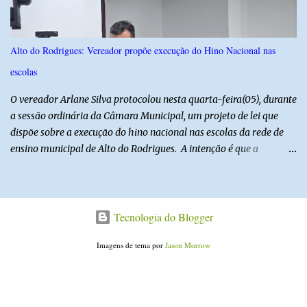
oficiais. Fábio Luís é alvo de inquérito aberto nesta quinta-feira,
30, a pedido da PF, que apura se ele utilizou a influência do pai
para defender interesses empresariais com a administração
Alto do Rodrigues: Vereador propõe execução do Hino Nacional nas
pública. Segundo a Polícia Federal, a atuação dele contou com a
escolas
ajuda de Luchsinger e se concentrou no Ministério da Saúde e no
gabinete da Presidência....
O vereador Arlane Silva protocolou nesta quarta-feira(05), durante
a sessão ordinária da Câmara Municipal, um projeto de lei que
dispõe sobre a execução do hino nacional nas escolas da rede de
ensino municipal de Alto do Rodrigues. A intenção é que a
execução do hino nas escolas seja como instrumento de
fortalecimento da educação cívica, do respeito aos símbolos
nacionais e da formação da cidadania. O projeto prevê ainda que
a execução do hino nacional ocorra uma vez por semana, em dia
Tecnologia do Blogger
definido pela Secretaria Municipal de Educação do município. É
Imagens de tema por
Jason Morrow
previsto também que as escolas da rede de ensino público
municipal deverão promover a discussão das letras do Hino
Nacional Brasileiro de modo a estimular os estudantes interpretar
e debater o seu conteúdo. De acordo com o vereador, a Secretaria