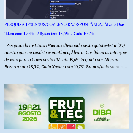
transferido pelo helicóptero Potiguar 02 para o Hospital
Monsenhor Walfredo Gurgel, em Natal, onde permanece internado
sob cuidados médicos especializados. Segundo informações da
PESQUISA IPSENSUS/GOVERNO RN/ESPONTÂNEA: Álvaro Dias
Polícia Militar, a criança é filha de um policial militar. PM reforça
lidera com 19,4%; Allyson tem 18,5% e Cadu 10,7%
alerta sobre álcool e direção Em nota, a Polícia Militar manifestou
solidariedade à vítima e aos familiares e destacou q...
Pesquisa do Instituto IPSensus divulgada nesta quinta-feira (25)
mostra que, no cenário espontâneo, Álvaro Dias lidera as intenções
de voto para o Governo do RN com 19,4%. Seguido por Allyson
Bezerra com 18,5%, Cadu Xavier com 10,7%. Branco/nulo somaram
6,4% e outros 43,8% não souberam responder. A pesquisa
IPSsensus ouviu 1.500 eleitores em todas as regiões do Rio Grande
do Norte entre os dias 18 e 22 de junho de 2026. O levantamento
possui margem de erro de 2,5 pontos percentuais e nível de
confiança de 95%. Registro no TSE: RN-09520/2026