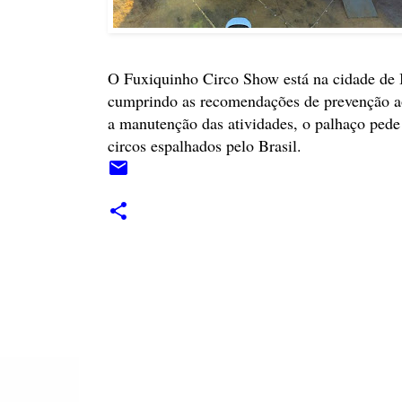
O Fuxiquinho Circo Show está na cidade de It
cumprindo as recomendações de prevenção ao
a manutenção das atividades, o palhaço pede 
circos espalhados pelo Brasil.
C
o
m
e