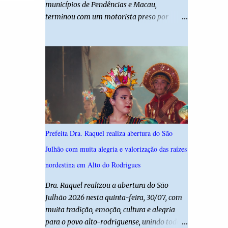
municípios de Pendências e Macau,
desta edição reforça o compromisso da
terminou com um motorista preso por
administração da Prefeita Dra. Raquel com o
suspeita de dirigir embriagado e uma
resgate e a valorização das tradições, unindo
criança de 11 anos gravemente ferida. De
grandes atrações musicais e manifestações
acordo com a Polícia Militar, o condutor
populares em uma festa segura, org...
apresentava evidentes sinais de embriaguez
no momento da ocorrência. Ele foi
encaminhado à delegacia, onde foi autuado
em flagrante. O exame pericial para
confirmar a concentração de álcool no
organismo ainda está em andamento. A
Prefeita Dra. Raquel realiza abertura do São
vítima é um menino de 11 anos, que sofreu
Julhão com muita alegria e valorização das raízes
ferimentos graves no acidente. Após os
primeiros atendimentos, ele foi entubado e
nordestina em Alto do Rodrigues
transferido pelo helicóptero Potiguar 02
Dra. Raquel realizou a abertura do São
para o Hospital Monsenhor Walfredo
Julhão 2026 nesta quinta-feira, 30/07, com
Gurgel, em Natal, onde permanece internado
muita tradição, emoção, cultura e alegria
sob cuidados médicos especializados.
para o povo alto-rodriguense, unindo todas
Segundo informações da Polícia Militar, a