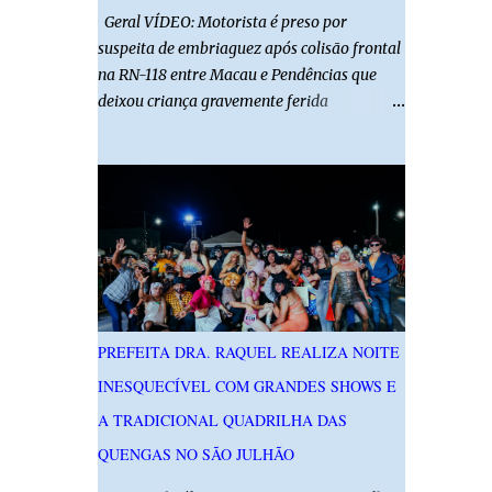
Geral VÍDEO: Motorista é preso por
suspeita de embriaguez após colisão frontal
na RN-118 entre Macau e Pendências que
deixou criança gravemente ferida
01/08/2026 14h52 Imagens: Via Certa Natal
Foto: Reprodução Um motorista foi preso
em flagrante por suspeita de dirigir
embriagado após um acidente que deixou
uma criança de 11 anos gravemente ferida
na manhã deste sábado (1º), na RN-118,
entre Macau e Pendências. Segundo a Polícia
Militar, dois carros que seguiam em sentidos
opostos bateram de frente. Um dos
PREFEITA DRA. RAQUEL REALIZA NOITE
condutores apresentava sinais de
INESQUECÍVEL COM GRANDES SHOWS E
embriaguez, foi levado ao Hospital Regional
Tarcísio Maia, em Mossoró, e autuado em
A TRADICIONAL QUADRILHA DAS
flagrante. O exame pericial para confirmar a
QUENGAS NO SÃO JULHÃO
presença de álcool no organismo está em