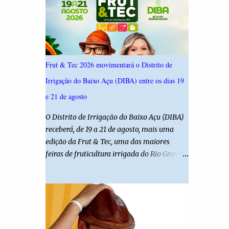
ouviu 1.500 eleitores em todas as regiões do
Rio Grande do Norte entre os dias 18 e 22 de
junho de 2026. O levantamento possui
margem de erro de 2,5 pontos percentuais e
nível de confiança de 95%. Registro no TSE:
Frut & Tec 2026 movimentará o Distrito de
RN-09520/2026
Irrigação do Baixo Açu (DIBA) entre os dias 19
e 21 de agosto
O Distrito de Irrigação do Baixo Açu (DIBA)
receberá, de 19 a 21 de agosto, mais uma
edição da Frut & Tec, uma das maiores
feiras de fruticultura irrigada do Rio Grande
do Norte. A programação reunirá
produtores, empresários, pesquisadores,
estudantes e profissionais do agronegócio,
com palestras de especialistas, visitas
técnicas a campo e uma ampla exposição de
empresas, instituições e tecnologias voltadas