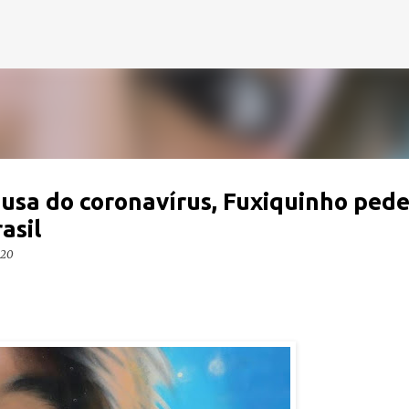
Pular para o conteúdo principal
ausa do coronavírus, Fuxiquinho ped
asil
020