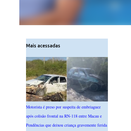
Mais acessadas
Motorista é preso por suspeita de embriaguez
após colisão frontal na RN-118 entre Macau e
Pendências que deixou criança gravemente ferida