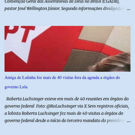
Convenção Geral das Assembleias de Deus no Brasil (CGADB),
pastor José Wellington Júnior. Segundo informações divulgadas
pela campanha, o encontro foi marcado por uma conversa sobre
princípios cristãos, valores familiares e os desafios do cenário
político nacional e estadual. De acordo com a campanha de Álvaro
Dias, o pastor José Wellington Júnior manifestou apoio à
candidatura e ressaltou a importância da participação dos cristãos
no processo democrático, defendendo a valorização de princípios
como a defesa da família, o combate à corrupção, o
enfrentamento às drogas e a proteção da vida. Ainda segundo a
campanha, o líder religioso afirmou que levará sua orientação às
Amiga de Lulinha fez mais de 40 visitas fora da agenda a órgãos do
lideranças da Assembleia de Deus no Rio Grande do Norte. A
governo Lula
Assembleia de Deus possui uma das maiores estruturas religiosas
do estado, com cerca de 1.600 igrejas distribuídas pelos municípios
Roberta Luchsinger esteve em mais de 40 reuniões em órgãos do
p...
governo federal Foto: @RoLuchsinger via X Sem registros oficiais,
a lobista Roberta Luchsinger fez mais de 40 visitas a órgãos do
governo federal desde o início do terceiro mandato do presidente
Luiz Inácio Lula da Silva, em janeiro de 2023. Por lei, reuniões com