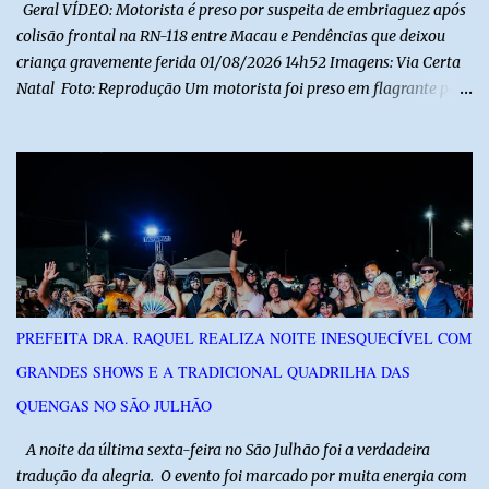
Geral VÍDEO: Motorista é preso por suspeita de embriaguez após
colisão frontal na RN-118 entre Macau e Pendências que deixou
criança gravemente ferida 01/08/2026 14h52 Imagens: Via Certa
Natal Foto: Reprodução Um motorista foi preso em flagrante por
suspeita de dirigir embriagado após um acidente que deixou uma
criança de 11 anos gravemente ferida na manhã deste sábado (1º),
na RN-118, entre Macau e Pendências. Segundo a Polícia Militar,
dois carros que seguiam em sentidos opostos bateram de frente.
Um dos condutores apresentava sinais de embriaguez, foi levado
ao Hospital Regional Tarcísio Maia, em Mossoró, e autuado em
flagrante. O exame pericial para confirmar a presença de álcool no
organismo está em andamento. No outro veículo estavam
funcionários da Caern que seguiam para uma partida de futebol. O
PREFEITA DRA. RAQUEL REALIZA NOITE INESQUECÍVEL COM
motorista e uma mulher sofreram ferimentos leves. A criança, que
GRANDES SHOWS E A TRADICIONAL QUADRILHA DAS
estava no carro com o grupo, ficou gravemente ferida, precisou ser
entubada e foi transferida de helicóptero...
QUENGAS NO SÃO JULHÃO
​ A noite da última sexta-feira no São Julhão foi a verdadeira
tradução da alegria. O evento foi marcado por muita energia com