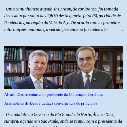
aplicação de injeções, terapia, repouso e uso de medicamentos. Ele
Uma caminhonete Mitsubishi Triton, de cor branca, foi tomada
revelou ...
de assalto por volta das 19h30 desta quarta-feira (5), na cidade de
Pendências, na região do Vale do Açu. De acordo com as primeiras
informações apuradas, o veículo pertence ao fazendeiro Zé
Dequias. A vítima teria sido surpreendida por dois homens
armados, que chegaram ao local em uma motocicleta e
anunciaram o assalto no momento em que ela estava em frente à
residência, no Centro da cidade. Ainda conforme relatos de
testemunhas, os suspeitos utilizavam roupas semelhantes a
uniformes de empresa, o que pode ter ajudado a não despertar
suspeitas antes da abordagem. Após a ação criminosa, a dupla
fugiu levando a caminhonete em direção ainda desconhecida. A
Polícia Militar foi acionada logo após o crime e realiza diligências
Álvaro Dias se reúne com presidente da Convenção Geral das
na região na tentativa de localizar o veículo e identificar os
Assembleias de Deus e destaca convergência de princípios
autores do assalto. Qualquer informação que possa ajudar na
localização da caminhonete ou na identificação dos suspeitos pode
O candidato ao Governo do Rio Grande do Norte, Álvaro Dias,
ser repassad...
cumpriu agenda em São Paulo, onde se reuniu com o presidente da