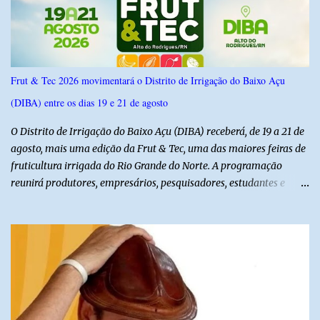
confiança de 95%. Registro no TSE: RN-09520/2026
Frut & Tec 2026 movimentará o Distrito de Irrigação do Baixo Açu
(DIBA) entre os dias 19 e 21 de agosto
O Distrito de Irrigação do Baixo Açu (DIBA) receberá, de 19 a 21 de
agosto, mais uma edição da Frut & Tec, uma das maiores feiras de
fruticultura irrigada do Rio Grande do Norte. A programação
reunirá produtores, empresários, pesquisadores, estudantes e
profissionais do agronegócio, com palestras de especialistas,
visitas técnicas a campo e uma ampla exposição de empresas,
instituições e tecnologias voltadas ao setor. Além das atividades
técnicas, a feira contará com programação cultural. No dia 20 de
agosto, o público poderá prestigiar o show de humor com Mução,
seguido de apresentação musical de Vê Barreto. A Frut & Tec
reforça a importância do Distrito de Irrigação do Baixo Açu como