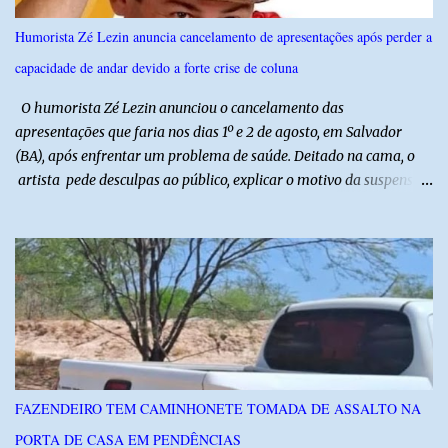
referência na fruticultura irrigada, promovendo conhecimento,
inovação e oportunidades para o desenvolvimento do agronegócio
Humorista Zé Lezin anuncia cancelamento de apresentações após perder a
potiguar. @associacaodiba
capacidade de andar devido a forte crise de coluna
O humorista Zé Lezin anunciou o cancelamento das
apresentações que faria nos dias 1º e 2 de agosto, em Salvador
(BA), após enfrentar um problema de saúde. Deitado na cama, o
artista pede desculpas ao público, explicar o motivo da suspensão
dos espetáculos e agradece pela compreensão. Segundo Zé Lezin,
uma forte crise na coluna comprometeu sua mobilidade e tornou
impossível viajar e subir ao palco. O comediante contou que
precisou ser levado a um hospital depois de perder a capacidade
de andar normalmente. “Eu não estou conseguindo nem me
levantar direito da cama. É um processo muito dolorido”, relatou o
humorista. Durante o atendimento médico, o humorista foi
diagnosticado com “bico de papagaio” na região da coluna. De
acordo com ele, os laudos médicos já foram encaminhados à
FAZENDEIRO TEM CAMINHONETE TOMADA DE ASSALTO NA
equipe responsável, que acompanha o tratamento. Zé Lezin
PORTA DE CASA EM PENDÊNCIAS
afirmou ainda que está passando por um tratamento intenso, com