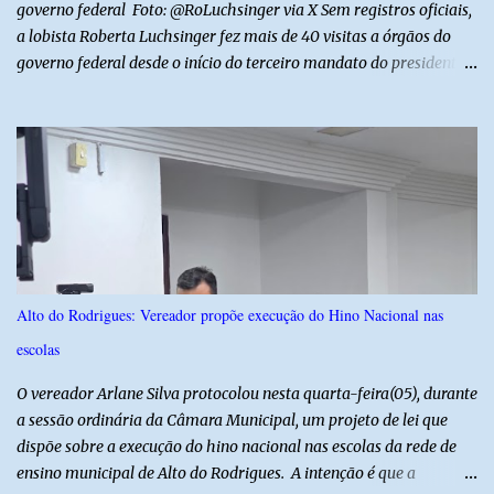
governo federal Foto: @RoLuchsinger via X Sem registros oficiais,
a lobista Roberta Luchsinger fez mais de 40 visitas a órgãos do
governo federal desde o início do terceiro mandato do presidente
Luiz Inácio Lula da Silva, em janeiro de 2023. Por lei, reuniões com
autoridades precisam ser informadas nas agendas dos agentes
públicos que participam dos encontros. Em duas oportunidades, a
lobista esteve no Palácio do Planalto e no gabinete do ministro do
Desenvolvimento Social, Wellington Dias, acompanhada do então
sócio de Lulinha. Os encontros não foram registrados nas agendas
oficiais. Fábio Luís é alvo de inquérito aberto nesta quinta-feira,
30, a pedido da PF, que apura se ele utilizou a influência do pai
para defender interesses empresariais com a administração
Alto do Rodrigues: Vereador propõe execução do Hino Nacional nas
pública. Segundo a Polícia Federal, a atuação dele contou com a
escolas
ajuda de Luchsinger e se concentrou no Ministério da Saúde e no
gabinete da Presidência....
O vereador Arlane Silva protocolou nesta quarta-feira(05), durante
a sessão ordinária da Câmara Municipal, um projeto de lei que
dispõe sobre a execução do hino nacional nas escolas da rede de
ensino municipal de Alto do Rodrigues. A intenção é que a