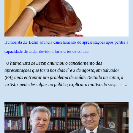
técnicas, a feira contará com programação cultural. No dia 20 de
agosto, o público poderá prestigiar o show de humor com Mução,
seguido de apresentação musical de Vê Barreto. A Frut & Tec
reforça a importância do Distrito de Irrigação do Baixo Açu como
referência na fruticultura irrigada, promovendo conhecimento,
inovação e oportunidades para o desenvolvimento do agronegócio
Humorista Zé Lezin anuncia cancelamento de apresentações após perder a
potiguar. @associacaodiba
capacidade de andar devido a forte crise de coluna
O humorista Zé Lezin anunciou o cancelamento das
apresentações que faria nos dias 1º e 2 de agosto, em Salvador
(BA), após enfrentar um problema de saúde. Deitado na cama, o
artista pede desculpas ao público, explicar o motivo da suspensão
dos espetáculos e agradece pela compreensão. Segundo Zé Lezin,
uma forte crise na coluna comprometeu sua mobilidade e tornou
impossível viajar e subir ao palco. O comediante contou que
precisou ser levado a um hospital depois de perder a capacidade
de andar normalmente. “Eu não estou conseguindo nem me
levantar direito da cama. É um processo muito dolorido”, relatou o