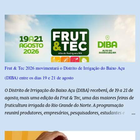
6,4% e outros 43,8% não souberam responder. A pesquisa
IPSsensus ouviu 1.500 eleitores em todas as regiões do Rio Grande
do Norte entre os dias 18 e 22 de junho de 2026. O levantamento
possui margem de erro de 2,5 pontos percentuais e nível de
confiança de 95%. Registro no TSE: RN-09520/2026
Frut & Tec 2026 movimentará o Distrito de Irrigação do Baixo Açu
(DIBA) entre os dias 19 e 21 de agosto
O Distrito de Irrigação do Baixo Açu (DIBA) receberá, de 19 a 21 de
agosto, mais uma edição da Frut & Tec, uma das maiores feiras de
fruticultura irrigada do Rio Grande do Norte. A programação
reunirá produtores, empresários, pesquisadores, estudantes e
profissionais do agronegócio, com palestras de especialistas,
visitas técnicas a campo e uma ampla exposição de empresas,
instituições e tecnologias voltadas ao setor. Além das atividades