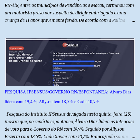
RN-118, entre os municípios de Pendências e Macau, terminou com
um motorista preso por suspeita de dirigir embriagado e uma
criança de 11 anos gravemente ferida. De acordo com a Polícia
Militar, o condutor apresentava evidentes sinais de embriaguez no
momento da ocorrência. Ele foi encaminhado à delegacia, onde foi
autuado em flagrante. O exame pericial para confirmar a
concentração de álcool no organismo ainda está em andamento. A
vítima é um menino de 11 anos, que sofreu ferimentos graves no
acidente. Após os primeiros atendimentos, ele foi entubado e
transferido pelo helicóptero Potiguar 02 para o Hospital
Monsenhor Walfredo Gurgel, em Natal, onde permanece internado
sob cuidados médicos especializados. Segundo informações da
PESQUISA IPSENSUS/GOVERNO RN/ESPONTÂNEA: Álvaro Dias
Polícia Militar, a criança é filha de um policial militar. PM reforça
lidera com 19,4%; Allyson tem 18,5% e Cadu 10,7%
alerta sobre álcool e direção Em nota, a Polícia Militar manifestou
solidariedade à vítima e aos familiares e destacou q...
Pesquisa do Instituto IPSensus divulgada nesta quinta-feira (25)
mostra que, no cenário espontâneo, Álvaro Dias lidera as intenções
de voto para o Governo do RN com 19,4%. Seguido por Allyson
Bezerra com 18,5%, Cadu Xavier com 10,7%. Branco/nulo somaram