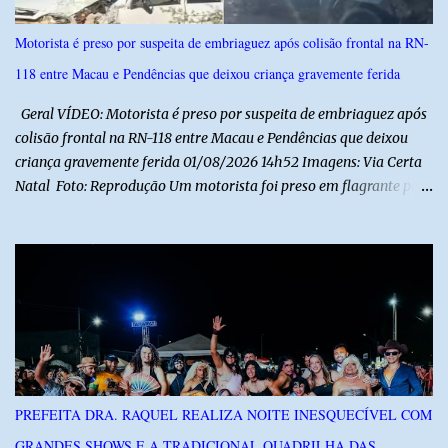
Motorista é preso por suspeita de embriaguez após colisão frontal na RN-
118 entre Macau e Pendências que deixou criança gravemente ferida
Geral VÍDEO: Motorista é preso por suspeita de embriaguez após
colisão frontal na RN-118 entre Macau e Pendências que deixou
criança gravemente ferida 01/08/2026 14h52 Imagens: Via Certa
Natal Foto: Reprodução Um motorista foi preso em flagrante por
suspeita de dirigir embriagado após um acidente que deixou uma
criança de 11 anos gravemente ferida na manhã deste sábado (1º),
na RN-118, entre Macau e Pendências. Segundo a Polícia Militar,
dois carros que seguiam em sentidos opostos bateram de frente.
Um dos condutores apresentava sinais de embriaguez, foi levado
ao Hospital Regional Tarcísio Maia, em Mossoró, e autuado em
flagrante. O exame pericial para confirmar a presença de álcool no
organismo está em andamento. No outro veículo estavam
funcionários da Caern que seguiam para uma partida de futebol. O
PREFEITA DRA. RAQUEL REALIZA NOITE INESQUECÍVEL COM
motorista e uma mulher sofreram ferimentos leves. A criança, que
GRANDES SHOWS E A TRADICIONAL QUADRILHA DAS