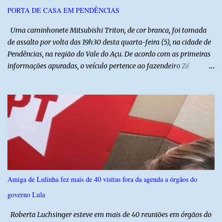
lideranças da Assembleia de Deus no Rio Grande do Norte. A
PORTA DE CASA EM PENDÊNCIAS
Assembleia de Deus possui uma das maiores estruturas religiosas
do estado, com cerca de 1.600 igrejas distribuídas pelos municípios
Uma caminhonete Mitsubishi Triton, de cor branca, foi tomada
p...
de assalto por volta das 19h30 desta quarta-feira (5), na cidade de
Pendências, na região do Vale do Açu. De acordo com as primeiras
informações apuradas, o veículo pertence ao fazendeiro Zé
Dequias. A vítima teria sido surpreendida por dois homens
armados, que chegaram ao local em uma motocicleta e
anunciaram o assalto no momento em que ela estava em frente à
residência, no Centro da cidade. Ainda conforme relatos de
testemunhas, os suspeitos utilizavam roupas semelhantes a
uniformes de empresa, o que pode ter ajudado a não despertar
suspeitas antes da abordagem. Após a ação criminosa, a dupla
fugiu levando a caminhonete em direção ainda desconhecida. A
Polícia Militar foi acionada logo após o crime e realiza diligências
Amiga de Lulinha fez mais de 40 visitas fora da agenda a órgãos do
na região na tentativa de localizar o veículo e identificar os
governo Lula
autores do assalto. Qualquer informação que possa ajudar na
localização da caminhonete ou na identificação dos suspeitos pode
Roberta Luchsinger esteve em mais de 40 reuniões em órgãos do
ser repassad...