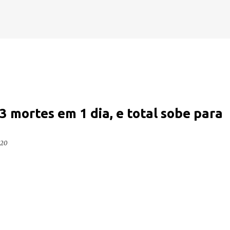
Pular para o conteúdo principal
93 mortes em 1 dia, e total sobe para
020