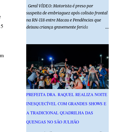
Geral VÍDEO: Motorista é preso por
suspeita de embriaguez após colisão frontal
e
na RN-118 entre Macau e Pendências que
15
deixou criança gravemente ferida
01/08/2026 14h52 Imagens: Via Certa Natal
Foto: Reprodução Um motorista foi preso
em flagrante por suspeita de dirigir
em
embriagado após um acidente que deixou
uma criança de 11 anos gravemente ferida
na manhã deste sábado (1º), na RN-118,
entre Macau e Pendências. Segundo a Polícia
Militar, dois carros que seguiam em sentidos
opostos bateram de frente. Um dos
PREFEITA DRA. RAQUEL REALIZA NOITE
condutores apresentava sinais de
INESQUECÍVEL COM GRANDES SHOWS E
embriaguez, foi levado ao Hospital Regional
Tarcísio Maia, em Mossoró, e autuado em
A TRADICIONAL QUADRILHA DAS
flagrante. O exame pericial para confirmar a
QUENGAS NO SÃO JULHÃO
presença de álcool no organismo está em