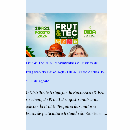
19,4%. Seguido por Allyson Bezerra com
criança é filha de um policial militar. PM
18,5%, Cadu Xavier com 10,7%. Branco/nulo
reforça alerta sobre álcool e direção Em
somaram 6,4% e outros 43,8% não
nota, a Polícia Militar manifestou
souberam responder. A pesquisa IPSsensus
solidariedade à vítima e aos familiares e
ouviu 1.500 eleitores em todas as regiões do
destacou q...
Rio Grande do Norte entre os dias 18 e 22 de
junho de 2026. O levantamento possui
margem de erro de 2,5 pontos percentuais e
nível de confiança de 95%. Registro no TSE:
Frut & Tec 2026 movimentará o Distrito de
RN-09520/2026
Irrigação do Baixo Açu (DIBA) entre os dias 19
e 21 de agosto
O Distrito de Irrigação do Baixo Açu (DIBA)
receberá, de 19 a 21 de agosto, mais uma
edição da Frut & Tec, uma das maiores
feiras de fruticultura irrigada do Rio Grande
do Norte. A programação reunirá
produtores, empresários, pesquisadores,