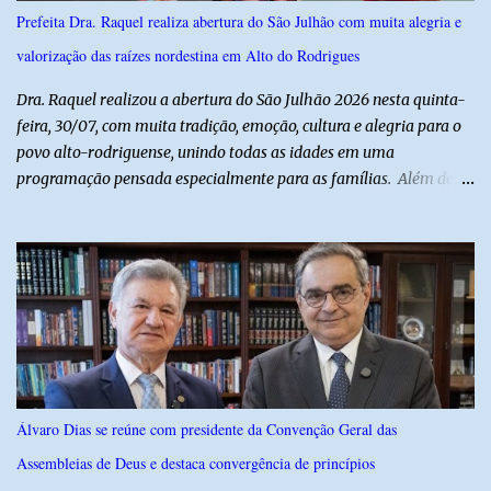
sob cuidados médicos especializados. Segundo informações da
Prefeita Dra. Raquel realiza abertura do São Julhão com muita alegria e
Polícia Militar, a criança é filha de um policial militar. PM reforça
valorização das raízes nordestina em Alto do Rodrigues
alerta sobre álcool e direção Em nota, a Polícia Militar manifestou
solidariedade à vítima e aos familiares e destacou q...
Dra. Raquel realizou a abertura do São Julhão 2026 nesta quinta-
feira, 30/07, com muita tradição, emoção, cultura e alegria para o
povo alto-rodriguense, unindo todas as idades em uma
programação pensada especialmente para as famílias. Além de
proporcionar lazer de qualidade, a ação promovida pela Prefeita
fortalece a economia do município e valoriza os talentos locais,
mostrando o cuidado com o desenvolvimento do alto-rodriguense.
A primeira noite foi marcada por apresentações que
emocionaram o público, contando com as quadrilhas das escolas
municipais Félix Antônio e Walfredo Gurgel, o ritmo contagiante
dos Cangaceiros do Nordeste, a alegria do grupo da Melhor Idade
e o belíssimo espetáculo "Mulheres do Cangaço: o Fiar da
Resistência", do Alto em Cena. Para fechar a noite com muitas
Álvaro Dias se reúne com presidente da Convenção Geral das
gargalhadas e descontração, o humorista Titela do Ceará garantiu
Assembleias de Deus e destaca convergência de princípios
a alegria de todos. E o melhor de tudo é que a festa continua com