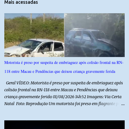
Mais acessadas
á
r
i
o
s
Motorista é preso por suspeita de embriaguez após colisão frontal na RN-
118 entre Macau e Pendências que deixou criança gravemente ferida
Geral VÍDEO: Motorista é preso por suspeita de embriaguez após
colisão frontal na RN-118 entre Macau e Pendências que deixou
criança gravemente ferida 01/08/2026 14h52 Imagens: Via Certa
Natal Foto: Reprodução Um motorista foi preso em flagrante por
suspeita de dirigir embriagado após um acidente que deixou uma
criança de 11 anos gravemente ferida na manhã deste sábado (1º),
na RN-118, entre Macau e Pendências. Segundo a Polícia Militar,