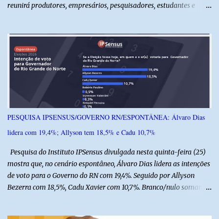
reunirá produtores, empresários, pesquisadores, estudantes e
profissionais do agronegócio, com palestras de especialistas,
visitas técnicas a campo e uma ampla exposição de empresas,
instituições e tecnologias voltadas ao setor. Além das atividades
técnicas, a feira contará com programação cultural. No dia 20 de
agosto, o público poderá prestigiar o show de humor com Mução,
seguido de apresentação musical de Vê Barreto. A Frut & Tec
reforça a importância do Distrito de Irrigação do Baixo Açu como
referência na fruticultura irrigada, promovendo conhecimento,
inovação e oportunidades para o desenvolvimento do agronegócio
PESQUISA IPSENSUS/GOVERNO RN/ESPONTÂNEA: Álvaro Dias
potiguar. @associacaodiba
lidera com 19,4%; Allyson tem 18,5% e Cadu 10,7%
Pesquisa do Instituto IPSensus divulgada nesta quinta-feira (25)
mostra que, no cenário espontâneo, Álvaro Dias lidera as intenções
de voto para o Governo do RN com 19,4%. Seguido por Allyson
Bezerra com 18,5%, Cadu Xavier com 10,7%. Branco/nulo somaram
6,4% e outros 43,8% não souberam responder. A pesquisa
IPSsensus ouviu 1.500 eleitores em todas as regiões do Rio Grande