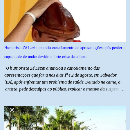
do Norte entre os dias 18 e 22 de junho de 2026. O levantamento
possui margem de erro de 2,5 pontos percentuais e nível de
confiança de 95%. Registro no TSE: RN-09520/2026
Humorista Zé Lezin anuncia cancelamento de apresentações após perder a
capacidade de andar devido a forte crise de coluna
O humorista Zé Lezin anunciou o cancelamento das
apresentações que faria nos dias 1º e 2 de agosto, em Salvador
(BA), após enfrentar um problema de saúde. Deitado na cama, o
artista pede desculpas ao público, explicar o motivo da suspensão
dos espetáculos e agradece pela compreensão. Segundo Zé Lezin,
uma forte crise na coluna comprometeu sua mobilidade e tornou
impossível viajar e subir ao palco. O comediante contou que
precisou ser levado a um hospital depois de perder a capacidade
de andar normalmente. “Eu não estou conseguindo nem me