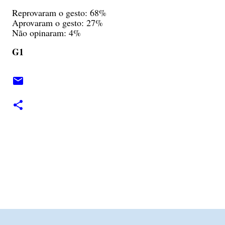
Reprovaram o gesto: 68%
Aprovaram o gesto: 27%
Não opinaram: 4%
G1
C
o
m
e
n
t