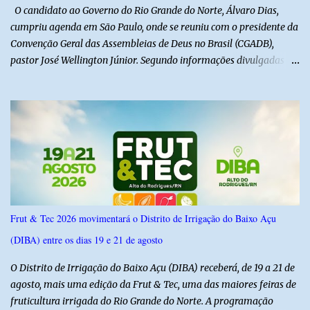
mais dois dias de muita animação, reafirmando o sucesso ...
O candidato ao Governo do Rio Grande do Norte, Álvaro Dias,
cumpriu agenda em São Paulo, onde se reuniu com o presidente da
Convenção Geral das Assembleias de Deus no Brasil (CGADB),
pastor José Wellington Júnior. Segundo informações divulgadas
pela campanha, o encontro foi marcado por uma conversa sobre
princípios cristãos, valores familiares e os desafios do cenário
político nacional e estadual. De acordo com a campanha de Álvaro
Dias, o pastor José Wellington Júnior manifestou apoio à
candidatura e ressaltou a importância da participação dos cristãos
no processo democrático, defendendo a valorização de princípios
como a defesa da família, o combate à corrupção, o
enfrentamento às drogas e a proteção da vida. Ainda segundo a
campanha, o líder religioso afirmou que levará sua orientação às
Frut & Tec 2026 movimentará o Distrito de Irrigação do Baixo Açu
lideranças da Assembleia de Deus no Rio Grande do Norte. A
(DIBA) entre os dias 19 e 21 de agosto
Assembleia de Deus possui uma das maiores estruturas religiosas
do estado, com cerca de 1.600 igrejas distribuídas pelos municípios
O Distrito de Irrigação do Baixo Açu (DIBA) receberá, de 19 a 21 de
p...
agosto, mais uma edição da Frut & Tec, uma das maiores feiras de
fruticultura irrigada do Rio Grande do Norte. A programação