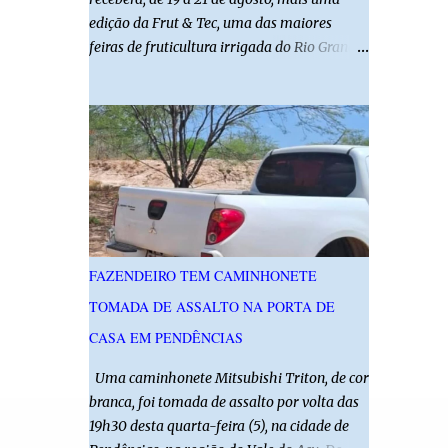
edição da Frut & Tec, uma das maiores
feiras de fruticultura irrigada do Rio Grande
do Norte. A programação reunirá
produtores, empresários, pesquisadores,
estudantes e profissionais do agronegócio,
com palestras de especialistas, visitas
técnicas a campo e uma ampla exposição de
empresas, instituições e tecnologias voltadas
ao setor. Além das atividades técnicas, a
feira contará com programação cultural. No
dia 20 de agosto, o público poderá prestigiar
FAZENDEIRO TEM CAMINHONETE
o show de humor com Mução, seguido de
TOMADA DE ASSALTO NA PORTA DE
apresentação musical de Vê Barreto. A Frut
& Tec reforça a importância do Distrito de
CASA EM PENDÊNCIAS
Irrigação do Baixo Açu como referência na
Uma caminhonete Mitsubishi Triton, de cor
fruticultura irrigada, promovendo
branca, foi tomada de assalto por volta das
conhecimento, inovação e oportunidades
19h30 desta quarta-feira (5), na cidade de
para o desenvolvimento do agronegócio