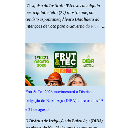
Pesquisa do Instituto IPSensus divulgada
nesta quinta-feira (25) mostra que, no
cenário espontâneo, Álvaro Dias lidera as
intenções de voto para o Governo do RN com
19,4%. Seguido por Allyson Bezerra com
18,5%, Cadu Xavier com 10,7%. Branco/nulo
somaram 6,4% e outros 43,8% não
souberam responder. A pesquisa IPSsensus
ouviu 1.500 eleitores em todas as regiões do
Rio Grande do Norte entre os dias 18 e 22 de
junho de 2026. O levantamento possui
margem de erro de 2,5 pontos percentuais e
nível de confiança de 95%. Registro no TSE:
Frut & Tec 2026 movimentará o Distrito de
RN-09520/2026
Irrigação do Baixo Açu (DIBA) entre os dias 19
e 21 de agosto
O Distrito de Irrigação do Baixo Açu (DIBA)
receberá, de 19 a 21 de agosto, mais uma