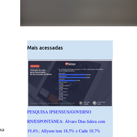
Mais acessadas
PESQUISA IPSENSUS/GOVERNO
RN/ESPONTÂNEA: Álvaro Dias lidera com
sa
19,4%; Allyson tem 18,5% e Cadu 10,7%