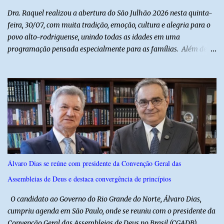
solidariedade à vítima e aos familiares e destacou q...
Dra. Raquel realizou a abertura do São Julhão 2026 nesta quinta-
feira, 30/07, com muita tradição, emoção, cultura e alegria para o
povo alto-rodriguense, unindo todas as idades em uma
programação pensada especialmente para as famílias. Além de
proporcionar lazer de qualidade, a ação promovida pela Prefeita
fortalece a economia do município e valoriza os talentos locais,
mostrando o cuidado com o desenvolvimento do alto-rodriguense.
A primeira noite foi marcada por apresentações que
emocionaram o público, contando com as quadrilhas das escolas
municipais Félix Antônio e Walfredo Gurgel, o ritmo contagiante
dos Cangaceiros do Nordeste, a alegria do grupo da Melhor Idade
e o belíssimo espetáculo "Mulheres do Cangaço: o Fiar da
Resistência", do Alto em Cena. Para fechar a noite com muitas
Álvaro Dias se reúne com presidente da Convenção Geral das
gargalhadas e descontração, o humorista Titela do Ceará garantiu
Assembleias de Deus e destaca convergência de princípios
a alegria de todos. E o melhor de tudo é que a festa continua com
mais dois dias de muita animação, reafirmando o sucesso ...
O candidato ao Governo do Rio Grande do Norte, Álvaro Dias,
cumpriu agenda em São Paulo, onde se reuniu com o presidente da
Convenção Geral das Assembleias de Deus no Brasil (CGADB),