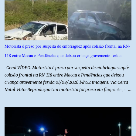
i
o
s
Motorista é preso por suspeita de embriaguez após colisão frontal na RN-
118 entre Macau e Pendências que deixou criança gravemente ferida
Geral VÍDEO: Motorista é preso por suspeita de embriaguez após
colisão frontal na RN-118 entre Macau e Pendências que deixou
criança gravemente ferida 01/08/2026 14h52 Imagens: Via Certa
Natal Foto: Reprodução Um motorista foi preso em flagrante por
suspeita de dirigir embriagado após um acidente que deixou uma
criança de 11 anos gravemente ferida na manhã deste sábado (1º),
na RN-118, entre Macau e Pendências. Segundo a Polícia Militar,
dois carros que seguiam em sentidos opostos bateram de frente.
Um dos condutores apresentava sinais de embriaguez, foi levado
ao Hospital Regional Tarcísio Maia, em Mossoró, e autuado em