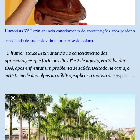
seguido de apresentação musical de Vê Barreto. A Frut & Tec
reforça a importância do Distrito de Irrigação do Baixo Açu como
referência na fruticultura irrigada, promovendo conhecimento,
inovação e oportunidades para o desenvolvimento do agronegócio
Humorista Zé Lezin anuncia cancelamento de apresentações após perder a
potiguar. @associacaodiba
capacidade de andar devido a forte crise de coluna
O humorista Zé Lezin anunciou o cancelamento das
apresentações que faria nos dias 1º e 2 de agosto, em Salvador
(BA), após enfrentar um problema de saúde. Deitado na cama, o
artista pede desculpas ao público, explicar o motivo da suspensão
dos espetáculos e agradece pela compreensão. Segundo Zé Lezin,
uma forte crise na coluna comprometeu sua mobilidade e tornou
impossível viajar e subir ao palco. O comediante contou que
precisou ser levado a um hospital depois de perder a capacidade
de andar normalmente. “Eu não estou conseguindo nem me
levantar direito da cama. É um processo muito dolorido”, relatou o
humorista. Durante o atendimento médico, o humorista foi
diagnosticado com “bico de papagaio” na região da coluna. De