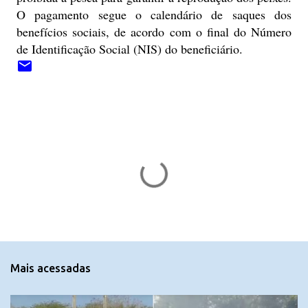
O pagamento segue o calendário de saques dos
benefícios sociais, de acordo com o final do Número
de Identificação Social (NIS) do beneficiário.
C
o
m
e
n
t
Mais acessadas
á
r