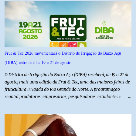
do Norte entre os dias 18 e 22 de junho de 2026. O levantamento
possui margem de erro de 2,5 pontos percentuais e nível de
confiança de 95%. Registro no TSE: RN-09520/2026
Frut & Tec 2026 movimentará o Distrito de Irrigação do Baixo Açu
(DIBA) entre os dias 19 e 21 de agosto
O Distrito de Irrigação do Baixo Açu (DIBA) receberá, de 19 a 21 de
agosto, mais uma edição da Frut & Tec, uma das maiores feiras de
fruticultura irrigada do Rio Grande do Norte. A programação
reunirá produtores, empresários, pesquisadores, estudantes e
profissionais do agronegócio, com palestras de especialistas,
visitas técnicas a campo e uma ampla exposição de empresas,
instituições e tecnologias voltadas ao setor. Além das atividades
técnicas, a feira contará com programação cultural. No dia 20 de
agosto, o público poderá prestigiar o show de humor com Mução,