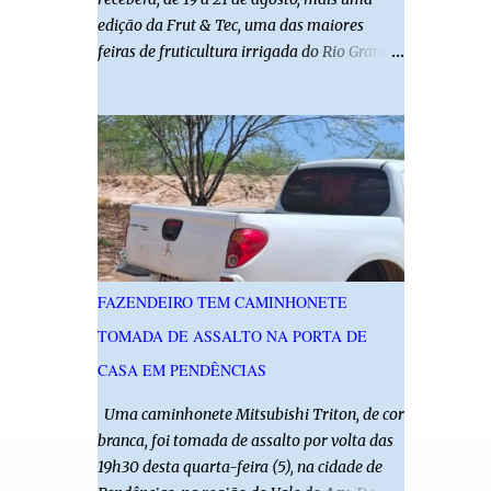
edição da Frut & Tec, uma das maiores
feiras de fruticultura irrigada do Rio Grande
do Norte. A programação reunirá
produtores, empresários, pesquisadores,
estudantes e profissionais do agronegócio,
com palestras de especialistas, visitas
técnicas a campo e uma ampla exposição de
empresas, instituições e tecnologias voltadas
ao setor. Além das atividades técnicas, a
feira contará com programação cultural. No
dia 20 de agosto, o público poderá prestigiar
FAZENDEIRO TEM CAMINHONETE
o show de humor com Mução, seguido de
TOMADA DE ASSALTO NA PORTA DE
apresentação musical de Vê Barreto. A Frut
& Tec reforça a importância do Distrito de
CASA EM PENDÊNCIAS
Irrigação do Baixo Açu como referência na
Uma caminhonete Mitsubishi Triton, de cor
fruticultura irrigada, promovendo
branca, foi tomada de assalto por volta das
conhecimento, inovação e oportunidades
19h30 desta quarta-feira (5), na cidade de
para o desenvolvimento do agronegócio