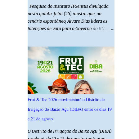
Pesquisa do Instituto IPSensus divulgada
nesta quinta-feira (25) mostra que, no
cenário espontâneo, Álvaro Dias lidera as
intenções de voto para o Governo do RN com
19,4%. Seguido por Allyson Bezerra com
18,5%, Cadu Xavier com 10,7%. Branco/nulo
somaram 6,4% e outros 43,8% não
souberam responder. A pesquisa IPSsensus
ouviu 1.500 eleitores em todas as regiões do
Rio Grande do Norte entre os dias 18 e 22 de
junho de 2026. O levantamento possui
margem de erro de 2,5 pontos percentuais e
nível de confiança de 95%. Registro no TSE:
Frut & Tec 2026 movimentará o Distrito de
RN-09520/2026
Irrigação do Baixo Açu (DIBA) entre os dias 19
e 21 de agosto
O Distrito de Irrigação do Baixo Açu (DIBA)
receberá, de 19 a 21 de agosto, mais uma