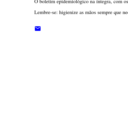
O boletim epidemiológico na íntegra, com os 
Lembre-se: higienize as mãos sempre que nec
C
o
m
e
n
t
á