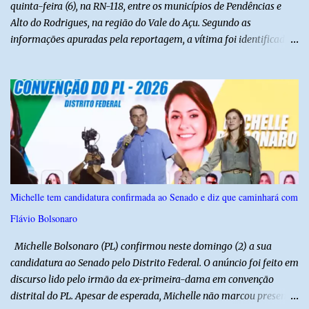
quinta-feira (6), na RN-118, entre os municípios de Pendências e
Alto do Rodrigues, na região do Vale do Açu. Segundo as
informações apuradas pela reportagem, a vítima foi identificada
como Jailson Silva, natural de Macau. Ele conduzia uma
motocicleta e seguia em direção ao seu município de origem
quando, ao passar por uma curva, perdeu o controle do veículo e
acabou colidindo frontalmente com um caminhão pertencente à
empresa CLC. Com a violência do impacto, o motociclista morreu
ainda no local. A ambulância do Hospital de Alto do Rodrigues foi
acionada para prestar socorro, porém, ao chegar, a equipe
constatou que a vítima já estava sem sinais vitais. A força da
colisão foi tão intensa que diversas peças da motocicleta ficaram
Michelle tem candidatura confirmada ao Senado e diz que caminhará com
espalhadas pela rodovia, evidenciando a gravidade do acidente. A
Flávio Bolsonaro
Polícia Militar realizou o isolamento da área para garantir a
preservação da cena, enquanto aguardava a chegada da Polícia
Michelle Bolsonaro (PL) confirmou neste domingo (2) a sua
Ci...
candidatura ao Senado pelo Distrito Federal. O anúncio foi feito em
discurso lido pelo irmão da ex-primeira-dama em convenção
distrital do PL. Apesar de esperada, Michelle não marcou presença