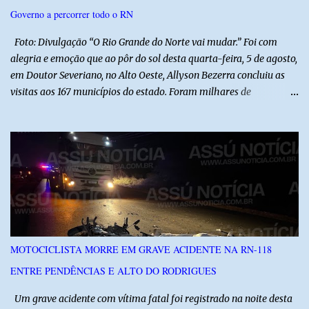
pública. Segundo a Polícia Federal, a atuação dele contou com a
Governo a percorrer todo o RN
ajuda de Luchsinger e se concentrou no Ministério da Saúde e no
gabinete da Presidência....
Foto: Divulgação “O Rio Grande do Norte vai mudar.” Foi com
alegria e emoção que ao pôr do sol desta quarta-feira, 5 de agosto,
em Doutor Severiano, no Alto Oeste, Allyson Bezerra concluiu as
visitas aos 167 municípios do estado. Foram milhares de
quilômetros percorridos e incontáveis encontros com pessoas que
revelam a verdadeira força do Rio Grande do Norte. O candidato a
Governador Allyson Bezerra concluiu as agendas do 167 Razões RN
após visitar todas as cidades potiguares, dos pequenos municípios
aos maiores centros do estado. A caminhada começou em 29 de
março pelo município de Touros, Marco Zero da BR-101 e foi
concluída nesta quarta-feira depois de 129 dias entre a primeira e
a última visita. Os registros estão sendo publicados no perfil do
Instagram @167RazoesRN Ao longo do percurso, Allyson conheceu
MOTOCICLISTA MORRE EM GRAVE ACIDENTE NA RN-118
de perto as potencialidades, as belezas, a cultura e a força do povo,
ENTRE PENDÊNCIAS E ALTO DO RODRIGUES
mas também ouviu os dramas e as necessidades enfrentadas pelas
famílias em cada região. A iniciativa pe...
Um grave acidente com vítima fatal foi registrado na noite desta