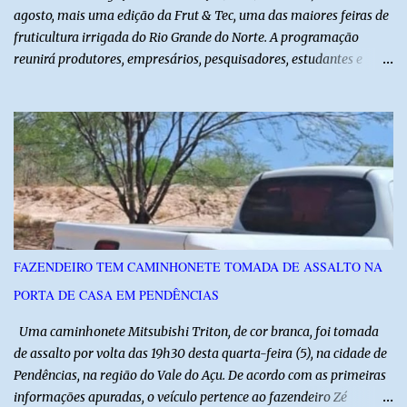
agosto, mais uma edição da Frut & Tec, uma das maiores feiras de
fruticultura irrigada do Rio Grande do Norte. A programação
reunirá produtores, empresários, pesquisadores, estudantes e
profissionais do agronegócio, com palestras de especialistas,
visitas técnicas a campo e uma ampla exposição de empresas,
instituições e tecnologias voltadas ao setor. Além das atividades
técnicas, a feira contará com programação cultural. No dia 20 de
agosto, o público poderá prestigiar o show de humor com Mução,
seguido de apresentação musical de Vê Barreto. A Frut & Tec
reforça a importância do Distrito de Irrigação do Baixo Açu como
referência na fruticultura irrigada, promovendo conhecimento,
inovação e oportunidades para o desenvolvimento do agronegócio
FAZENDEIRO TEM CAMINHONETE TOMADA DE ASSALTO NA
potiguar. @associacaodiba
PORTA DE CASA EM PENDÊNCIAS
Uma caminhonete Mitsubishi Triton, de cor branca, foi tomada
de assalto por volta das 19h30 desta quarta-feira (5), na cidade de
Pendências, na região do Vale do Açu. De acordo com as primeiras
informações apuradas, o veículo pertence ao fazendeiro Zé