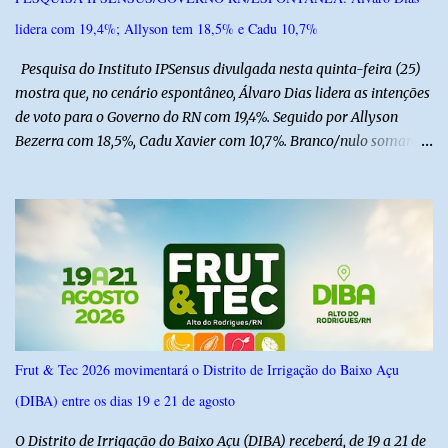
lidera com 19,4%; Allyson tem 18,5% e Cadu 10,7%
Pesquisa do Instituto IPSensus divulgada nesta quinta-feira (25)
mostra que, no cenário espontâneo, Álvaro Dias lidera as intenções
de voto para o Governo do RN com 19,4%. Seguido por Allyson
Bezerra com 18,5%, Cadu Xavier com 10,7%. Branco/nulo somaram
6,4% e outros 43,8% não souberam responder. A pesquisa
IPSsensus ouviu 1.500 eleitores em todas as regiões do Rio Grande
do Norte entre os dias 18 e 22 de junho de 2026. O levantamento
possui margem de erro de 2,5 pontos percentuais e nível de
confiança de 95%. Registro no TSE: RN-09520/2026
Frut & Tec 2026 movimentará o Distrito de Irrigação do Baixo Açu
(DIBA) entre os dias 19 e 21 de agosto
O Distrito de Irrigação do Baixo Açu (DIBA) receberá, de 19 a 21 de