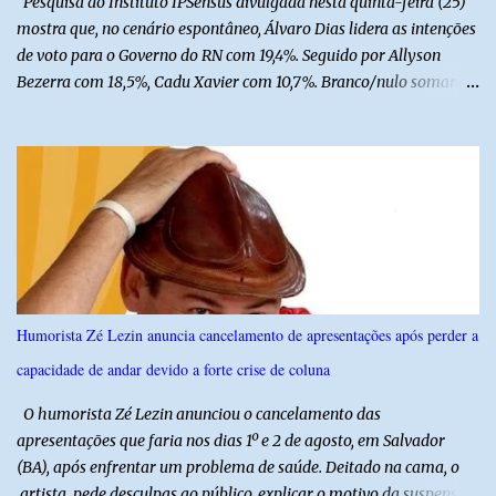
Pesquisa do Instituto IPSensus divulgada nesta quinta-feira (25)
mostra que, no cenário espontâneo, Álvaro Dias lidera as intenções
de voto para o Governo do RN com 19,4%. Seguido por Allyson
Bezerra com 18,5%, Cadu Xavier com 10,7%. Branco/nulo somaram
6,4% e outros 43,8% não souberam responder. A pesquisa
IPSsensus ouviu 1.500 eleitores em todas as regiões do Rio Grande
do Norte entre os dias 18 e 22 de junho de 2026. O levantamento
possui margem de erro de 2,5 pontos percentuais e nível de
confiança de 95%. Registro no TSE: RN-09520/2026
Humorista Zé Lezin anuncia cancelamento de apresentações após perder a
capacidade de andar devido a forte crise de coluna
O humorista Zé Lezin anunciou o cancelamento das
apresentações que faria nos dias 1º e 2 de agosto, em Salvador
(BA), após enfrentar um problema de saúde. Deitado na cama, o
artista pede desculpas ao público, explicar o motivo da suspensão