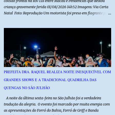
colisão frontal na RN-118 entre Macau e Pendências que deixou
criança gravemente ferida 01/08/2026 14h52 Imagens: Via Certa
Natal Foto: Reprodução Um motorista foi preso em flagrante por
suspeita de dirigir embriagado após um acidente que deixou uma
criança de 11 anos gravemente ferida na manhã deste sábado (1º),
na RN-118, entre Macau e Pendências. Segundo a Polícia Militar,
dois carros que seguiam em sentidos opostos bateram de frente.
Um dos condutores apresentava sinais de embriaguez, foi levado
ao Hospital Regional Tarcísio Maia, em Mossoró, e autuado em
flagrante. O exame pericial para confirmar a presença de álcool no
organismo está em andamento. No outro veículo estavam
funcionários da Caern que seguiam para uma partida de futebol. O
PREFEITA DRA. RAQUEL REALIZA NOITE INESQUECÍVEL COM
motorista e uma mulher sofreram ferimentos leves. A criança, que
GRANDES SHOWS E A TRADICIONAL QUADRILHA DAS
estava no carro com o grupo, ficou gravemente ferida, precisou ser
entubada e foi transferida de helicóptero...
QUENGAS NO SÃO JULHÃO
​ A noite da última sexta-feira no São Julhão foi a verdadeira
tradução da alegria. O evento foi marcado por muita energia com
as apresentações do Forró do Bahia, Forró de Griff e Banda