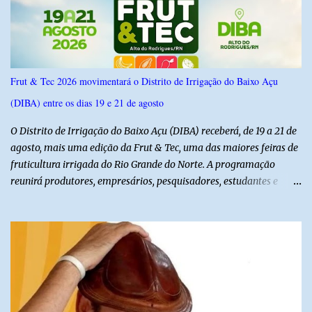
confiança de 95%. Registro no TSE: RN-09520/2026
Frut & Tec 2026 movimentará o Distrito de Irrigação do Baixo Açu
(DIBA) entre os dias 19 e 21 de agosto
O Distrito de Irrigação do Baixo Açu (DIBA) receberá, de 19 a 21 de
agosto, mais uma edição da Frut & Tec, uma das maiores feiras de
fruticultura irrigada do Rio Grande do Norte. A programação
reunirá produtores, empresários, pesquisadores, estudantes e
profissionais do agronegócio, com palestras de especialistas,
visitas técnicas a campo e uma ampla exposição de empresas,
instituições e tecnologias voltadas ao setor. Além das atividades
técnicas, a feira contará com programação cultural. No dia 20 de
agosto, o público poderá prestigiar o show de humor com Mução,
seguido de apresentação musical de Vê Barreto. A Frut & Tec
reforça a importância do Distrito de Irrigação do Baixo Açu como