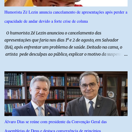
referência na fruticultura irrigada, promovendo conhecimento,
inovação e oportunidades para o desenvolvimento do agronegócio
Humorista Zé Lezin anuncia cancelamento de apresentações após perder a
potiguar. @associacaodiba
capacidade de andar devido a forte crise de coluna
O humorista Zé Lezin anunciou o cancelamento das
apresentações que faria nos dias 1º e 2 de agosto, em Salvador
(BA), após enfrentar um problema de saúde. Deitado na cama, o
artista pede desculpas ao público, explicar o motivo da suspensão
dos espetáculos e agradece pela compreensão. Segundo Zé Lezin,
uma forte crise na coluna comprometeu sua mobilidade e tornou
impossível viajar e subir ao palco. O comediante contou que
precisou ser levado a um hospital depois de perder a capacidade
de andar normalmente. “Eu não estou conseguindo nem me
levantar direito da cama. É um processo muito dolorido”, relatou o
humorista. Durante o atendimento médico, o humorista foi
diagnosticado com “bico de papagaio” na região da coluna. De
acordo com ele, os laudos médicos já foram encaminhados à
Álvaro Dias se reúne com presidente da Convenção Geral das
equipe responsável, que acompanha o tratamento. Zé Lezin
Assembleias de Deus e destaca convergência de princípios