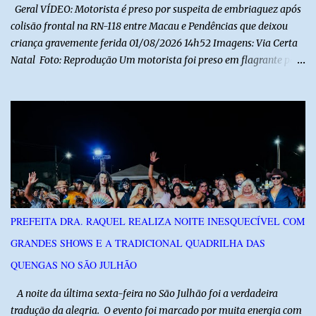
Geral VÍDEO: Motorista é preso por suspeita de embriaguez após
colisão frontal na RN-118 entre Macau e Pendências que deixou
criança gravemente ferida 01/08/2026 14h52 Imagens: Via Certa
Natal Foto: Reprodução Um motorista foi preso em flagrante por
suspeita de dirigir embriagado após um acidente que deixou uma
criança de 11 anos gravemente ferida na manhã deste sábado (1º),
na RN-118, entre Macau e Pendências. Segundo a Polícia Militar,
dois carros que seguiam em sentidos opostos bateram de frente.
Um dos condutores apresentava sinais de embriaguez, foi levado
ao Hospital Regional Tarcísio Maia, em Mossoró, e autuado em
flagrante. O exame pericial para confirmar a presença de álcool no
organismo está em andamento. No outro veículo estavam
funcionários da Caern que seguiam para uma partida de futebol. O
PREFEITA DRA. RAQUEL REALIZA NOITE INESQUECÍVEL COM
motorista e uma mulher sofreram ferimentos leves. A criança, que
GRANDES SHOWS E A TRADICIONAL QUADRILHA DAS
estava no carro com o grupo, ficou gravemente ferida, precisou ser
entubada e foi transferida de helicóptero...
QUENGAS NO SÃO JULHÃO
​ A noite da última sexta-feira no São Julhão foi a verdadeira
tradução da alegria. O evento foi marcado por muita energia com