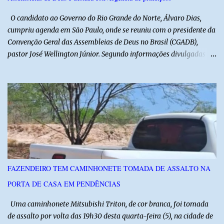
afirmou ainda que está passando por um tratamento intenso, com
aplicação de injeções, terapia, repouso e uso de medicamentos. Ele
O candidato ao Governo do Rio Grande do Norte, Álvaro Dias,
revelou ...
cumpriu agenda em São Paulo, onde se reuniu com o presidente da
Convenção Geral das Assembleias de Deus no Brasil (CGADB),
pastor José Wellington Júnior. Segundo informações divulgadas
pela campanha, o encontro foi marcado por uma conversa sobre
princípios cristãos, valores familiares e os desafios do cenário
político nacional e estadual. De acordo com a campanha de Álvaro
Dias, o pastor José Wellington Júnior manifestou apoio à
candidatura e ressaltou a importância da participação dos cristãos
no processo democrático, defendendo a valorização de princípios
como a defesa da família, o combate à corrupção, o
enfrentamento às drogas e a proteção da vida. Ainda segundo a
campanha, o líder religioso afirmou que levará sua orientação às
FAZENDEIRO TEM CAMINHONETE TOMADA DE ASSALTO NA
lideranças da Assembleia de Deus no Rio Grande do Norte. A
PORTA DE CASA EM PENDÊNCIAS
Assembleia de Deus possui uma das maiores estruturas religiosas
do estado, com cerca de 1.600 igrejas distribuídas pelos municípios
Uma caminhonete Mitsubishi Triton, de cor branca, foi tomada
p...
de assalto por volta das 19h30 desta quarta-feira (5), na cidade de