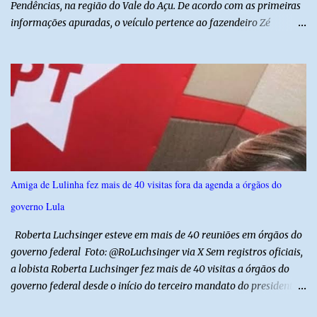
Pendências, na região do Vale do Açu. De acordo com as primeiras
informações apuradas, o veículo pertence ao fazendeiro Zé
Dequias. A vítima teria sido surpreendida por dois homens
armados, que chegaram ao local em uma motocicleta e
anunciaram o assalto no momento em que ela estava em frente à
residência, no Centro da cidade. Ainda conforme relatos de
testemunhas, os suspeitos utilizavam roupas semelhantes a
uniformes de empresa, o que pode ter ajudado a não despertar
suspeitas antes da abordagem. Após a ação criminosa, a dupla
fugiu levando a caminhonete em direção ainda desconhecida. A
Polícia Militar foi acionada logo após o crime e realiza diligências
Amiga de Lulinha fez mais de 40 visitas fora da agenda a órgãos do
na região na tentativa de localizar o veículo e identificar os
governo Lula
autores do assalto. Qualquer informação que possa ajudar na
localização da caminhonete ou na identificação dos suspeitos pode
Roberta Luchsinger esteve em mais de 40 reuniões em órgãos do
ser repassad...
governo federal Foto: @RoLuchsinger via X Sem registros oficiais,
a lobista Roberta Luchsinger fez mais de 40 visitas a órgãos do
governo federal desde o início do terceiro mandato do presidente
Luiz Inácio Lula da Silva, em janeiro de 2023. Por lei, reuniões com