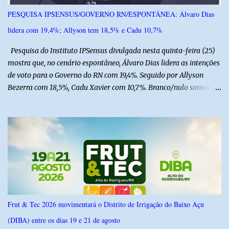
PESQUISA IPSENSUS/GOVERNO RN/ESPONTÂNEA: Álvaro Dias
lidera com 19,4%; Allyson tem 18,5% e Cadu 10,7%
Pesquisa do Instituto IPSensus divulgada nesta quinta-feira (25)
mostra que, no cenário espontâneo, Álvaro Dias lidera as intenções
de voto para o Governo do RN com 19,4%. Seguido por Allyson
Bezerra com 18,5%, Cadu Xavier com 10,7%. Branco/nulo somaram
6,4% e outros 43,8% não souberam responder. A pesquisa
IPSsensus ouviu 1.500 eleitores em todas as regiões do Rio Grande
do Norte entre os dias 18 e 22 de junho de 2026. O levantamento
possui margem de erro de 2,5 pontos percentuais e nível de
confiança de 95%. Registro no TSE: RN-09520/2026
Frut & Tec 2026 movimentará o Distrito de Irrigação do Baixo Açu
(DIBA) entre os dias 19 e 21 de agosto