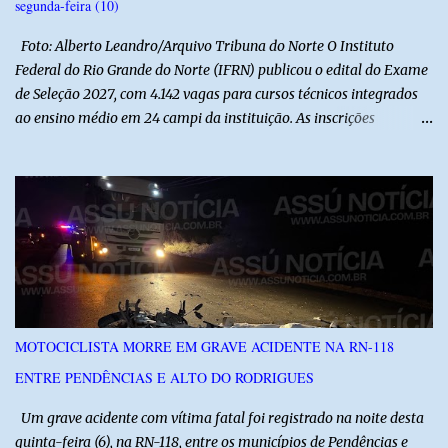
segunda-feira (10)
buscas ao longo da RN-118, entre Itajá e São Rafael. Apesar das
diligências, nenhuma vítima foi encontrada inicialmente. Somente
Foto: Alberto Leandro/Arquivo Tribuna do Norte O Instituto
após cerca de ...
Federal do Rio Grande do Norte (IFRN) publicou o edital do Exame
de Seleção 2027, com 4.142 vagas para cursos técnicos integrados
ao ensino médio em 24 campi da instituição. As inscrições
começam às 14h da próxima segunda-feira (10) e seguem até 24 de
setembro, exclusivamente pela internet. A taxa é de R$ 50, mas
candidatos que atendem aos critérios previstos no edital poderão
solicitar isenção entre os dias 10 e 30 de agosto. A seleção será
realizada por meio de provas de Língua Portuguesa e Matemática,
com 20 questões de cada disciplina, além de Produção Textual. As
provas estão previstas para 18 de outubro. O resultado final será
divulgado em 22 de dezembro. As pré-matrículas e matrículas dos
aprovados estão previstas para ocorrer entre 7 e 12 de janeiro de
MOTOCICLISTA MORRE EM GRAVE ACIDENTE NA RN-118
2027. As informações sobre cursos, vagas, cronograma e regras
ENTRE PENDÊNCIAS E ALTO DO RODRIGUES
podem ser consultadas no edital publicado pelo IFRN.
Um grave acidente com vítima fatal foi registrado na noite desta
quinta-feira (6), na RN-118, entre os municípios de Pendências e