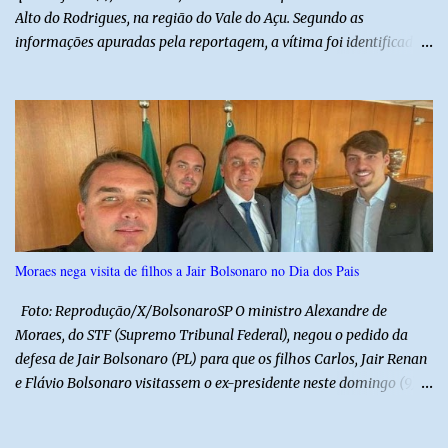
Alto do Rodrigues, na região do Vale do Açu. Segundo as
informações apuradas pela reportagem, a vítima foi identificada
como Jailson Silva, natural de Macau. Ele conduzia uma
motocicleta e seguia em direção ao seu município de origem
quando, ao passar por uma curva, perdeu o controle do veículo e
acabou colidindo frontalmente com um caminhão pertencente à
empresa CLC. Com a violência do impacto, o motociclista morreu
ainda no local. A ambulância do Hospital de Alto do Rodrigues foi
acionada para prestar socorro, porém, ao chegar, a equipe
constatou que a vítima já estava sem sinais vitais. A força da
colisão foi tão intensa que diversas peças da motocicleta ficaram
Moraes nega visita de filhos a Jair Bolsonaro no Dia dos Pais
espalhadas pela rodovia, evidenciando a gravidade do acidente. A
Polícia Militar realizou o isolamento da área para garantir a
Foto: Reprodução/X/BolsonaroSP O ministro Alexandre de
preservação da cena, enquanto aguardava a chegada da Polícia
Moraes, do STF (Supremo Tribunal Federal), negou o pedido da
Ci...
defesa de Jair Bolsonaro (PL) para que os filhos Carlos, Jair Renan
e Flávio Bolsonaro visitassem o ex-presidente neste domingo (9),
Dia dos Pais. A defesa havia alegado que a visita teria caráter
excepcional e “humanitário e familiar”, para preservar os vínculos