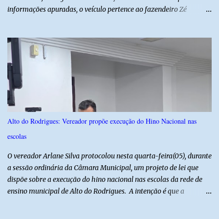
informações apuradas, o veículo pertence ao fazendeiro Zé
Dequias. A vítima teria sido surpreendida por dois homens
armados, que chegaram ao local em uma motocicleta e
anunciaram o assalto no momento em que ela estava em frente à
residência, no Centro da cidade. Ainda conforme relatos de
testemunhas, os suspeitos utilizavam roupas semelhantes a
uniformes de empresa, o que pode ter ajudado a não despertar
suspeitas antes da abordagem. Após a ação criminosa, a dupla
fugiu levando a caminhonete em direção ainda desconhecida. A
Polícia Militar foi acionada logo após o crime e realiza diligências
Alto do Rodrigues: Vereador propõe execução do Hino Nacional nas
na região na tentativa de localizar o veículo e identificar os
escolas
autores do assalto. Qualquer informação que possa ajudar na
localização da caminhonete ou na identificação dos suspeitos pode
O vereador Arlane Silva protocolou nesta quarta-feira(05), durante
ser repassad...
a sessão ordinária da Câmara Municipal, um projeto de lei que
dispõe sobre a execução do hino nacional nas escolas da rede de
ensino municipal de Alto do Rodrigues. A intenção é que a
execução do hino nas escolas seja como instrumento de
fortalecimento da educação cívica, do respeito aos símbolos