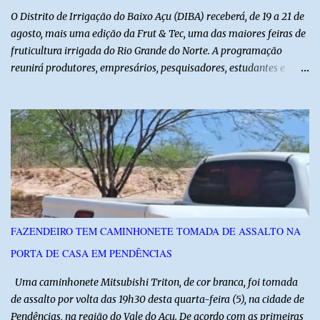
O Distrito de Irrigação do Baixo Açu (DIBA) receberá, de 19 a 21 de
agosto, mais uma edição da Frut & Tec, uma das maiores feiras de
fruticultura irrigada do Rio Grande do Norte. A programação
reunirá produtores, empresários, pesquisadores, estudantes e
profissionais do agronegócio, com palestras de especialistas,
visitas técnicas a campo e uma ampla exposição de empresas,
instituições e tecnologias voltadas ao setor. Além das atividades
técnicas, a feira contará com programação cultural. No dia 20 de
agosto, o público poderá prestigiar o show de humor com Mução,
seguido de apresentação musical de Vê Barreto. A Frut & Tec
reforça a importância do Distrito de Irrigação do Baixo Açu como
referência na fruticultura irrigada, promovendo conhecimento,
inovação e oportunidades para o desenvolvimento do agronegócio
FAZENDEIRO TEM CAMINHONETE TOMADA DE ASSALTO NA
potiguar. @associacaodiba
PORTA DE CASA EM PENDÊNCIAS
Uma caminhonete Mitsubishi Triton, de cor branca, foi tomada
de assalto por volta das 19h30 desta quarta-feira (5), na cidade de
Pendências, na região do Vale do Açu. De acordo com as primeiras