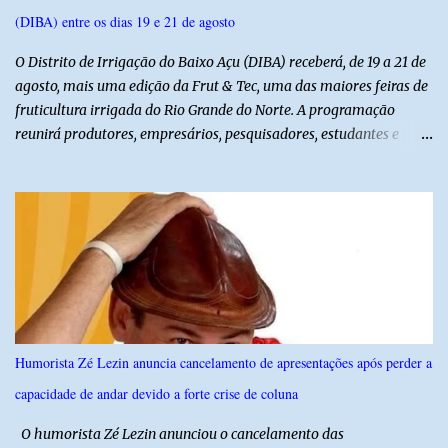
(DIBA) entre os dias 19 e 21 de agosto
O Distrito de Irrigação do Baixo Açu (DIBA) receberá, de 19 a 21 de
agosto, mais uma edição da Frut & Tec, uma das maiores feiras de
fruticultura irrigada do Rio Grande do Norte. A programação
reunirá produtores, empresários, pesquisadores, estudantes e
profissionais do agronegócio, com palestras de especialistas,
visitas técnicas a campo e uma ampla exposição de empresas,
instituições e tecnologias voltadas ao setor. Além das atividades
técnicas, a feira contará com programação cultural. No dia 20 de
agosto, o público poderá prestigiar o show de humor com Mução,
seguido de apresentação musical de Vê Barreto. A Frut & Tec
reforça a importância do Distrito de Irrigação do Baixo Açu como
referência na fruticultura irrigada, promovendo conhecimento,
inovação e oportunidades para o desenvolvimento do agronegócio
Humorista Zé Lezin anuncia cancelamento de apresentações após perder a
potiguar. @associacaodiba
capacidade de andar devido a forte crise de coluna
O humorista Zé Lezin anunciou o cancelamento das