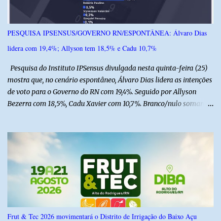
transferido pelo helicóptero Potiguar 02 para o Hospital
Monsenhor Walfredo Gurgel, em Natal, onde permanece internado
sob cuidados médicos especializados. Segundo informações da
PESQUISA IPSENSUS/GOVERNO RN/ESPONTÂNEA: Álvaro Dias
Polícia Militar, a criança é filha de um policial militar. PM reforça
lidera com 19,4%; Allyson tem 18,5% e Cadu 10,7%
alerta sobre álcool e direção Em nota, a Polícia Militar manifestou
solidariedade à vítima e aos familiares e destacou q...
Pesquisa do Instituto IPSensus divulgada nesta quinta-feira (25)
mostra que, no cenário espontâneo, Álvaro Dias lidera as intenções
de voto para o Governo do RN com 19,4%. Seguido por Allyson
Bezerra com 18,5%, Cadu Xavier com 10,7%. Branco/nulo somaram
6,4% e outros 43,8% não souberam responder. A pesquisa
IPSsensus ouviu 1.500 eleitores em todas as regiões do Rio Grande
do Norte entre os dias 18 e 22 de junho de 2026. O levantamento
possui margem de erro de 2,5 pontos percentuais e nível de
confiança de 95%. Registro no TSE: RN-09520/2026
Frut & Tec 2026 movimentará o Distrito de Irrigação do Baixo Açu