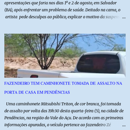
apresentações que faria nos dias 1º e 2 de agosto, em Salvador
(BA), após enfrentar um problema de saúde. Deitado na cama, o
artista pede desculpas ao público, explicar o motivo da suspensão
dos espetáculos e agradece pela compreensão. Segundo Zé Lezin,
uma forte crise na coluna comprometeu sua mobilidade e tornou
impossível viajar e subir ao palco. O comediante contou que
precisou ser levado a um hospital depois de perder a capacidade
de andar normalmente. “Eu não estou conseguindo nem me
levantar direito da cama. É um processo muito dolorido”, relatou o
humorista. Durante o atendimento médico, o humorista foi
diagnosticado com “bico de papagaio” na região da coluna. De
acordo com ele, os laudos médicos já foram encaminhados à
FAZENDEIRO TEM CAMINHONETE TOMADA DE ASSALTO NA
equipe responsável, que acompanha o tratamento. Zé Lezin
PORTA DE CASA EM PENDÊNCIAS
afirmou ainda que está passando por um tratamento intenso, com
aplicação de injeções, terapia, repouso e uso de medicamentos. Ele
Uma caminhonete Mitsubishi Triton, de cor branca, foi tomada
revelou ...
de assalto por volta das 19h30 desta quarta-feira (5), na cidade de
Pendências, na região do Vale do Açu. De acordo com as primeiras
informações apuradas, o veículo pertence ao fazendeiro Zé