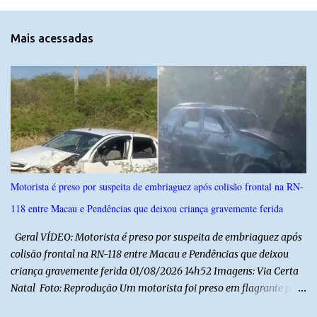
n
t
Mais acessadas
á
r
i
o
s
Motorista é preso por suspeita de embriaguez após colisão frontal na RN-
118 entre Macau e Pendências que deixou criança gravemente ferida
Geral VÍDEO: Motorista é preso por suspeita de embriaguez após
colisão frontal na RN-118 entre Macau e Pendências que deixou
criança gravemente ferida 01/08/2026 14h52 Imagens: Via Certa
Natal Foto: Reprodução Um motorista foi preso em flagrante por
suspeita de dirigir embriagado após um acidente que deixou uma