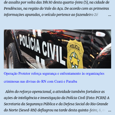
de assalto por volta das 19h30 desta quarta-feira (5), na cidade de
Pendências, na região do Vale do Açu. De acordo com as primeiras
informações apuradas, o veículo pertence ao fazendeiro Zé
Dequias. A vítima teria sido surpreendida por dois homens
armados, que chegaram ao local em uma motocicleta e
anunciaram o assalto no momento em que ela estava em frente à
residência, no Centro da cidade. Ainda conforme relatos de
testemunhas, os suspeitos utilizavam roupas semelhantes a
uniformes de empresa, o que pode ter ajudado a não despertar
suspeitas antes da abordagem. Após a ação criminosa, a dupla
fugiu levando a caminhonete em direção ainda desconhecida. A
Polícia Militar foi acionada logo após o crime e realiza diligências
Operação Protetor reforça segurança e enfrentamento às organizações
na região na tentativa de localizar o veículo e identificar os
criminosas nas divisas do RN com Ceará e Paraíba
autores do assalto. Qualquer informação que possa ajudar na
localização da caminhonete ou na identificação dos suspeitos pode
Além do reforço operacional, a atividade também fortalece as
ser repassad...
ações de inteligência e investigação da Polícia Civil (Foto: PCRN) A
Secretaria da Segurança Pública e da Defesa Social do Rio Grande
do Norte (Sesed-RN) deflagrou na tarde desta quinta-feira, 6, mais