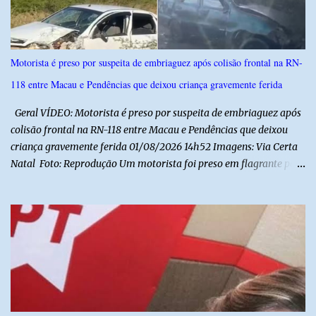
previsto também que as escolas da rede de ensino público
municipal deverão promover a discussão das letras do Hino
Nacional Brasileiro de modo a estimular os estudantes interpretar
e debater o seu conteúdo. De acordo com o vereador, a Secretaria
Motorista é preso por suspeita de embriaguez após colisão frontal na RN-
Municipal de Educação poderá expedir normas complementares
118 entre Macau e Pendências que deixou criança gravemente ferida
necessárias ao cumprimento da lei.
Geral VÍDEO: Motorista é preso por suspeita de embriaguez após
colisão frontal na RN-118 entre Macau e Pendências que deixou
criança gravemente ferida 01/08/2026 14h52 Imagens: Via Certa
Natal Foto: Reprodução Um motorista foi preso em flagrante por
suspeita de dirigir embriagado após um acidente que deixou uma
criança de 11 anos gravemente ferida na manhã deste sábado (1º),
na RN-118, entre Macau e Pendências. Segundo a Polícia Militar,
dois carros que seguiam em sentidos opostos bateram de frente.
Um dos condutores apresentava sinais de embriaguez, foi levado
ao Hospital Regional Tarcísio Maia, em Mossoró, e autuado em
flagrante. O exame pericial para confirmar a presença de álcool no
organismo está em andamento. No outro veículo estavam