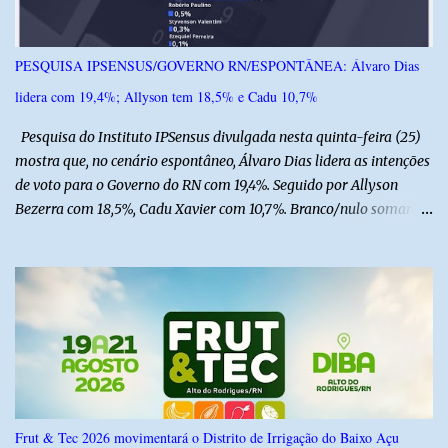
PESQUISA IPSENSUS/GOVERNO RN/ESPONTÂNEA: Álvaro Dias
lidera com 19,4%; Allyson tem 18,5% e Cadu 10,7%
Pesquisa do Instituto IPSensus divulgada nesta quinta-feira (25)
mostra que, no cenário espontâneo, Álvaro Dias lidera as intenções
de voto para o Governo do RN com 19,4%. Seguido por Allyson
Bezerra com 18,5%, Cadu Xavier com 10,7%. Branco/nulo somaram
6,4% e outros 43,8% não souberam responder. A pesquisa
IPSsensus ouviu 1.500 eleitores em todas as regiões do Rio Grande
do Norte entre os dias 18 e 22 de junho de 2026. O levantamento
possui margem de erro de 2,5 pontos percentuais e nível de
confiança de 95%. Registro no TSE: RN-09520/2026
Frut & Tec 2026 movimentará o Distrito de Irrigação do Baixo Açu