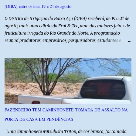
(DIBA) entre os dias 19 e 21 de agosto
O Distrito de Irrigação do Baixo Açu (DIBA) receberá, de 19 a 21 de
agosto, mais uma edição da Frut & Tec, uma das maiores feiras de
fruticultura irrigada do Rio Grande do Norte. A programação
reunirá produtores, empresários, pesquisadores, estudantes e
profissionais do agronegócio, com palestras de especialistas,
visitas técnicas a campo e uma ampla exposição de empresas,
instituições e tecnologias voltadas ao setor. Além das atividades
técnicas, a feira contará com programação cultural. No dia 20 de
agosto, o público poderá prestigiar o show de humor com Mução,
seguido de apresentação musical de Vê Barreto. A Frut & Tec
reforça a importância do Distrito de Irrigação do Baixo Açu como
referência na fruticultura irrigada, promovendo conhecimento,
inovação e oportunidades para o desenvolvimento do agronegócio
FAZENDEIRO TEM CAMINHONETE TOMADA DE ASSALTO NA
potiguar. @associacaodiba
PORTA DE CASA EM PENDÊNCIAS
Uma caminhonete Mitsubishi Triton, de cor branca, foi tomada