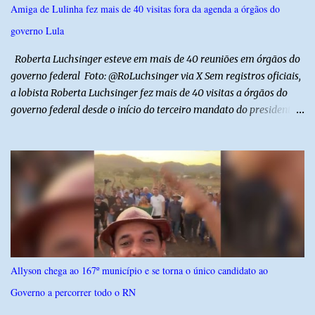
funcionários da Caern que seguiam para uma partida de futebol. O
Amiga de Lulinha fez mais de 40 visitas fora da agenda a órgãos do
motorista e uma mulher sofreram ferimentos leves. A criança, que
governo Lula
estava no carro com o grupo, ficou gravemente ferida, precisou ser
entubada e foi transferida de helicóptero...
Roberta Luchsinger esteve em mais de 40 reuniões em órgãos do
governo federal Foto: @RoLuchsinger via X Sem registros oficiais,
a lobista Roberta Luchsinger fez mais de 40 visitas a órgãos do
governo federal desde o início do terceiro mandato do presidente
Luiz Inácio Lula da Silva, em janeiro de 2023. Por lei, reuniões com
autoridades precisam ser informadas nas agendas dos agentes
públicos que participam dos encontros. Em duas oportunidades, a
lobista esteve no Palácio do Planalto e no gabinete do ministro do
Desenvolvimento Social, Wellington Dias, acompanhada do então
sócio de Lulinha. Os encontros não foram registrados nas agendas
oficiais. Fábio Luís é alvo de inquérito aberto nesta quinta-feira,
30, a pedido da PF, que apura se ele utilizou a influência do pai
para defender interesses empresariais com a administração
Allyson chega ao 167º município e se torna o único candidato ao
pública. Segundo a Polícia Federal, a atuação dele contou com a
Governo a percorrer todo o RN
ajuda de Luchsinger e se concentrou no Ministério da Saúde e no
gabinete da Presidência....