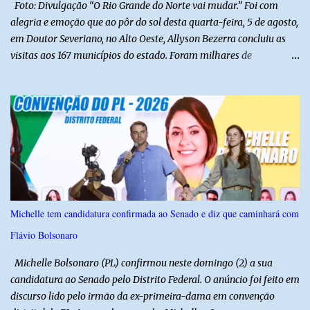
Foto: Divulgação “O Rio Grande do Norte vai mudar.” Foi com
alegria e emoção que ao pôr do sol desta quarta-feira, 5 de agosto,
em Doutor Severiano, no Alto Oeste, Allyson Bezerra concluiu as
visitas aos 167 municípios do estado. Foram milhares de
quilômetros percorridos e incontáveis encontros com pessoas que
revelam a verdadeira força do Rio Grande do Norte. O candidato a
Governador Allyson Bezerra concluiu as agendas do 167 Razões RN
após visitar todas as cidades potiguares, dos pequenos municípios
aos maiores centros do estado. A caminhada começou em 29 de
março pelo município de Touros, Marco Zero da BR-101 e foi
concluída nesta quarta-feira depois de 129 dias entre a primeira e
a última visita. Os registros estão sendo publicados no perfil do
Instagram @167RazoesRN Ao longo do percurso, Allyson conheceu
Michelle tem candidatura confirmada ao Senado e diz que caminhará com
de perto as potencialidades, as belezas, a cultura e a força do povo,
Flávio Bolsonaro
mas também ouviu os dramas e as necessidades enfrentadas pelas
famílias em cada região. A iniciativa pe...
Michelle Bolsonaro (PL) confirmou neste domingo (2) a sua
candidatura ao Senado pelo Distrito Federal. O anúncio foi feito em
discurso lido pelo irmão da ex-primeira-dama em convenção