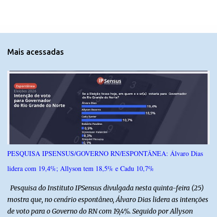
m
e
n
t
Mais acessadas
á
r
i
o
s
PESQUISA IPSENSUS/GOVERNO RN/ESPONTÂNEA: Álvaro Dias
lidera com 19,4%; Allyson tem 18,5% e Cadu 10,7%
Pesquisa do Instituto IPSensus divulgada nesta quinta-feira (25)
mostra que, no cenário espontâneo, Álvaro Dias lidera as intenções
de voto para o Governo do RN com 19,4%. Seguido por Allyson