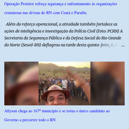
e debater o seu conteúdo. De acordo com o vereador, a Secretaria
Operação Protetor reforça segurança e enfrentamento às organizações
Municipal de Educação poderá expedir normas complementares
criminosas nas divisas do RN com Ceará e Paraíba
necessárias ao cumprimento da lei.
Além do reforço operacional, a atividade também fortalece as
ações de inteligência e investigação da Polícia Civil (Foto: PCRN) A
Secretaria da Segurança Pública e da Defesa Social do Rio Grande
do Norte (Sesed-RN) deflagrou na tarde desta quinta-feira, 6, mais
uma atividade da Operação P.R.O.T.E.T.O.R. (ou Operação Protetor)
– Divisas e Fronteiras, ação integrada voltada ao fortalecimento
da segurança pública para o enfrentamento de organizações
criminosas nos municípios localizados nas divisas do Rio Grande
do Norte com os estados do Ceará e da Paraíba. A mobilização,
com concentração e saída de equipes policiais, ocorreu às 16h, no
município de Baraúna, no Oeste potiguar. A operação reúne
efetivos da Polícia Militar do Rio Grande do Norte, da Polícia Civil
do Rio Grande do Norte e da Polícia Militar do Ceará, reforçando a
Allyson chega ao 167º município e se torna o único candidato ao
atuação integrada entre as forças de segurança e intensificando o
Governo a percorrer todo o RN
combate à criminalidade nas áreas de fronteira interestadual. As
ações também contemplam os...