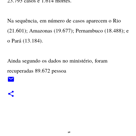
23.795 casos e 1.614 mortes.
Na sequência, em número de casos aparecem o Rio
(21.601); Amazonas (19.677); Pernambuco (18.488); e
o Pará (13.184).
Ainda segundo os dados no ministério, foram
recuperadas 89.672 pessoa
C
o