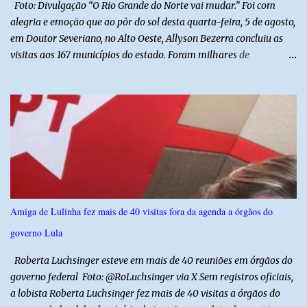
Foto: Divulgação “O Rio Grande do Norte vai mudar.” Foi com
alegria e emoção que ao pôr do sol desta quarta-feira, 5 de agosto,
em Doutor Severiano, no Alto Oeste, Allyson Bezerra concluiu as
visitas aos 167 municípios do estado. Foram milhares de
quilômetros percorridos e incontáveis encontros com pessoas que
revelam a verdadeira força do Rio Grande do Norte. O candidato a
Governador Allyson Bezerra concluiu as agendas do 167 Razões RN
após visitar todas as cidades potiguares, dos pequenos municípios
aos maiores centros do estado. A caminhada começou em 29 de
março pelo município de Touros, Marco Zero da BR-101 e foi
concluída nesta quarta-feira depois de 129 dias entre a primeira e
a última visita. Os registros estão sendo publicados no perfil do
Instagram @167RazoesRN Ao longo do percurso, Allyson conheceu
Amiga de Lulinha fez mais de 40 visitas fora da agenda a órgãos do
de perto as potencialidades, as belezas, a cultura e a força do povo,
governo Lula
mas também ouviu os dramas e as necessidades enfrentadas pelas
famílias em cada região. A iniciativa pe...
Roberta Luchsinger esteve em mais de 40 reuniões em órgãos do
governo federal Foto: @RoLuchsinger via X Sem registros oficiais,
a lobista Roberta Luchsinger fez mais de 40 visitas a órgãos do