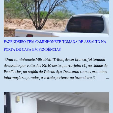
instituições e tecnologias voltadas ao setor. Além das atividades
técnicas, a feira contará com programação cultural. No dia 20 de
agosto, o público poderá prestigiar o show de humor com Mução,
seguido de apresentação musical de Vê Barreto. A Frut & Tec
reforça a importância do Distrito de Irrigação do Baixo Açu como
referência na fruticultura irrigada, promovendo conhecimento,
inovação e oportunidades para o desenvolvimento do agronegócio
FAZENDEIRO TEM CAMINHONETE TOMADA DE ASSALTO NA
potiguar. @associacaodiba
PORTA DE CASA EM PENDÊNCIAS
Uma caminhonete Mitsubishi Triton, de cor branca, foi tomada
de assalto por volta das 19h30 desta quarta-feira (5), na cidade de
Pendências, na região do Vale do Açu. De acordo com as primeiras
informações apuradas, o veículo pertence ao fazendeiro Zé
Dequias. A vítima teria sido surpreendida por dois homens
armados, que chegaram ao local em uma motocicleta e
anunciaram o assalto no momento em que ela estava em frente à
residência, no Centro da cidade. Ainda conforme relatos de
testemunhas, os suspeitos utilizavam roupas semelhantes a