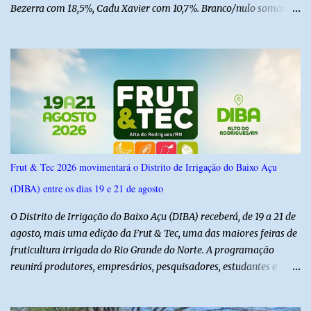
Bezerra com 18,5%, Cadu Xavier com 10,7%. Branco/nulo somaram
6,4% e outros 43,8% não souberam responder. A pesquisa
IPSsensus ouviu 1.500 eleitores em todas as regiões do Rio Grande
do Norte entre os dias 18 e 22 de junho de 2026. O levantamento
possui margem de erro de 2,5 pontos percentuais e nível de
confiança de 95%. Registro no TSE: RN-09520/2026
Frut & Tec 2026 movimentará o Distrito de Irrigação do Baixo Açu
(DIBA) entre os dias 19 e 21 de agosto
O Distrito de Irrigação do Baixo Açu (DIBA) receberá, de 19 a 21 de
agosto, mais uma edição da Frut & Tec, uma das maiores feiras de
fruticultura irrigada do Rio Grande do Norte. A programação
reunirá produtores, empresários, pesquisadores, estudantes e
profissionais do agronegócio, com palestras de especialistas,
visitas técnicas a campo e uma ampla exposição de empresas,