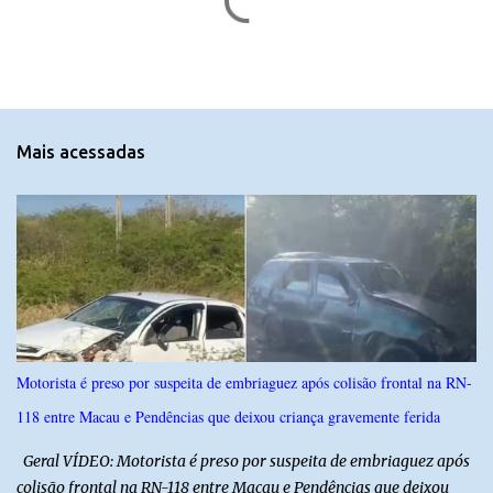
o
m
e
n
t
Mais acessadas
á
r
i
o
s
Motorista é preso por suspeita de embriaguez após colisão frontal na RN-
118 entre Macau e Pendências que deixou criança gravemente ferida
Geral VÍDEO: Motorista é preso por suspeita de embriaguez após
colisão frontal na RN-118 entre Macau e Pendências que deixou