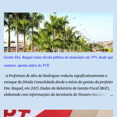
6,4% e outros 43,8% não souberam responder. A pesquisa
IPSsensus ouviu 1.500 eleitores em todas as regiões do Rio Grande
do Norte entre os dias 18 e 22 de junho de 2026. O levantamento
possui margem de erro de 2,5 pontos percentuais e nível de
confiança de 95%. Registro no TSE: RN-09520/2026
Gestão Dra. Raquel reduz dívida pública do município em 35% desde que
assumiu, aponta dados do TCE
A Prefeitura de Alto do Rodrigues reduziu significativamente o
estoque da Dívida Consolidada desde o início da gestão da prefeita
Dra. Raquel, em 2025. Dados do Relatório de Gestão Fiscal (RGF),
elaborado com informações da Secretaria do Tesouro Nacional
(STN), mostram que o município iniciou a atual administração com
uma dívida de R$ 18.940.935,88, registrada no encerramento de
2024. Ao final de 2025, esse passivo já havia caído para R$