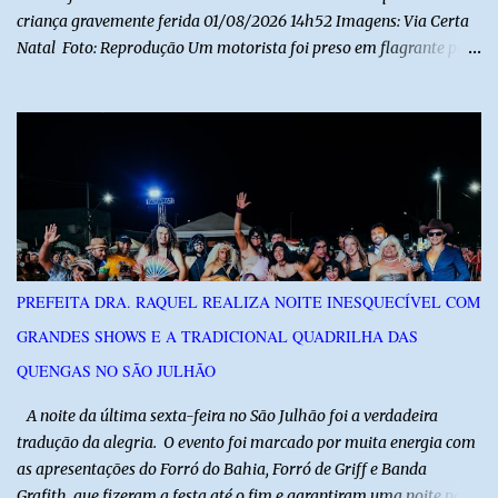
criança gravemente ferida 01/08/2026 14h52 Imagens: Via Certa
Natal Foto: Reprodução Um motorista foi preso em flagrante por
suspeita de dirigir embriagado após um acidente que deixou uma
criança de 11 anos gravemente ferida na manhã deste sábado (1º),
na RN-118, entre Macau e Pendências. Segundo a Polícia Militar,
dois carros que seguiam em sentidos opostos bateram de frente.
Um dos condutores apresentava sinais de embriaguez, foi levado
ao Hospital Regional Tarcísio Maia, em Mossoró, e autuado em
flagrante. O exame pericial para confirmar a presença de álcool no
organismo está em andamento. No outro veículo estavam
funcionários da Caern que seguiam para uma partida de futebol. O
PREFEITA DRA. RAQUEL REALIZA NOITE INESQUECÍVEL COM
motorista e uma mulher sofreram ferimentos leves. A criança, que
GRANDES SHOWS E A TRADICIONAL QUADRILHA DAS
estava no carro com o grupo, ficou gravemente ferida, precisou ser
entubada e foi transferida de helicóptero...
QUENGAS NO SÃO JULHÃO
​ A noite da última sexta-feira no São Julhão foi a verdadeira
tradução da alegria. O evento foi marcado por muita energia com
as apresentações do Forró do Bahia, Forró de Griff e Banda
Grafith, que fizeram a festa até o fim e garantiram uma noite para