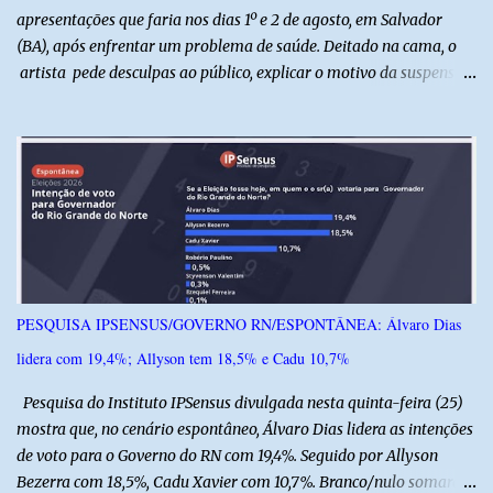
apresentações que faria nos dias 1º e 2 de agosto, em Salvador
(BA), após enfrentar um problema de saúde. Deitado na cama, o
artista pede desculpas ao público, explicar o motivo da suspensão
dos espetáculos e agradece pela compreensão. Segundo Zé Lezin,
uma forte crise na coluna comprometeu sua mobilidade e tornou
impossível viajar e subir ao palco. O comediante contou que
precisou ser levado a um hospital depois de perder a capacidade
de andar normalmente. “Eu não estou conseguindo nem me
levantar direito da cama. É um processo muito dolorido”, relatou o
humorista. Durante o atendimento médico, o humorista foi
diagnosticado com “bico de papagaio” na região da coluna. De
acordo com ele, os laudos médicos já foram encaminhados à
PESQUISA IPSENSUS/GOVERNO RN/ESPONTÂNEA: Álvaro Dias
equipe responsável, que acompanha o tratamento. Zé Lezin
lidera com 19,4%; Allyson tem 18,5% e Cadu 10,7%
afirmou ainda que está passando por um tratamento intenso, com
aplicação de injeções, terapia, repouso e uso de medicamentos. Ele
Pesquisa do Instituto IPSensus divulgada nesta quinta-feira (25)
revelou ...
mostra que, no cenário espontâneo, Álvaro Dias lidera as intenções
de voto para o Governo do RN com 19,4%. Seguido por Allyson
Bezerra com 18,5%, Cadu Xavier com 10,7%. Branco/nulo somaram