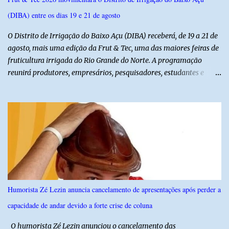
lideranças da Assembleia de Deus no Rio Grande do Norte. A
(DIBA) entre os dias 19 e 21 de agosto
Assembleia de Deus possui uma das maiores estruturas religiosas
do estado, com cerca de 1.600 igrejas distribuídas pelos municípios
O Distrito de Irrigação do Baixo Açu (DIBA) receberá, de 19 a 21 de
p...
agosto, mais uma edição da Frut & Tec, uma das maiores feiras de
fruticultura irrigada do Rio Grande do Norte. A programação
reunirá produtores, empresários, pesquisadores, estudantes e
profissionais do agronegócio, com palestras de especialistas,
visitas técnicas a campo e uma ampla exposição de empresas,
instituições e tecnologias voltadas ao setor. Além das atividades
técnicas, a feira contará com programação cultural. No dia 20 de
agosto, o público poderá prestigiar o show de humor com Mução,
seguido de apresentação musical de Vê Barreto. A Frut & Tec
reforça a importância do Distrito de Irrigação do Baixo Açu como
referência na fruticultura irrigada, promovendo conhecimento,
inovação e oportunidades para o desenvolvimento do agronegócio
Humorista Zé Lezin anuncia cancelamento de apresentações após perder a
potiguar. @associacaodiba
capacidade de andar devido a forte crise de coluna
O humorista Zé Lezin anunciou o cancelamento das