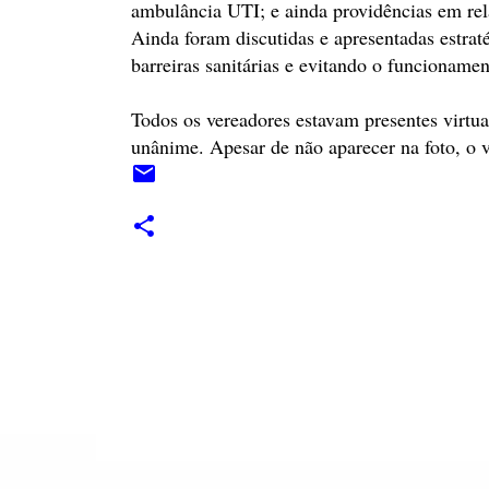
ambulância UTI; e ainda providências em rel
Ainda foram discutidas e apresentadas estraté
barreiras sanitárias e evitando o funcionamen
Todos os vereadores estavam presentes virtu
unânime. Apesar de não aparecer na foto, o v
C
o
m
e
n