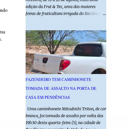
edição da Frut & Tec, uma das maiores
ando
feiras de fruticultura irrigada do Rio Grande
do Norte. A programação reunirá
produtores, empresários, pesquisadores,
rma
estudantes e profissionais do agronegócio,
s.
com palestras de especialistas, visitas
técnicas a campo e uma ampla exposição de
empresas, instituições e tecnologias voltadas
ao setor. Além das atividades técnicas, a
feira contará com programação cultural. No
dia 20 de agosto, o público poderá prestigiar
FAZENDEIRO TEM CAMINHONETE
o show de humor com Mução, seguido de
TOMADA DE ASSALTO NA PORTA DE
apresentação musical de Vê Barreto. A Frut
& Tec reforça a importância do Distrito de
CASA EM PENDÊNCIAS
Irrigação do Baixo Açu como referência na
Uma caminhonete Mitsubishi Triton, de cor
fruticultura irrigada, promovendo
branca, foi tomada de assalto por volta das
conhecimento, inovação e oportunidades
19h30 desta quarta-feira (5), na cidade de
para o desenvolvimento do agronegócio