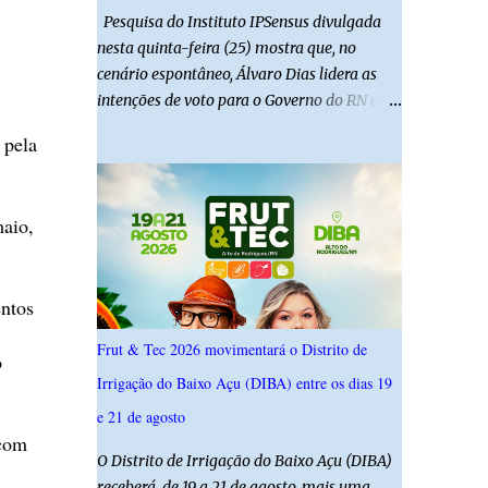
Pesquisa do Instituto IPSensus divulgada
nesta quinta-feira (25) mostra que, no
cenário espontâneo, Álvaro Dias lidera as
intenções de voto para o Governo do RN com
19,4%. Seguido por Allyson Bezerra com
 pela
18,5%, Cadu Xavier com 10,7%. Branco/nulo
somaram 6,4% e outros 43,8% não
souberam responder. A pesquisa IPSsensus
maio,
ouviu 1.500 eleitores em todas as regiões do
Rio Grande do Norte entre os dias 18 e 22 de
junho de 2026. O levantamento possui
ntos
margem de erro de 2,5 pontos percentuais e
nível de confiança de 95%. Registro no TSE:
Frut & Tec 2026 movimentará o Distrito de
o
RN-09520/2026
Irrigação do Baixo Açu (DIBA) entre os dias 19
e 21 de agosto
 com
O Distrito de Irrigação do Baixo Açu (DIBA)
receberá, de 19 a 21 de agosto, mais uma