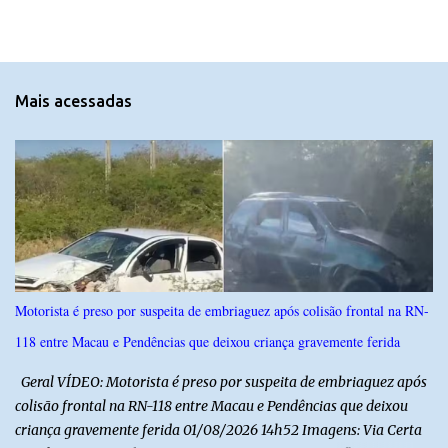
m
e
n
t
Mais acessadas
á
r
i
o
s
Motorista é preso por suspeita de embriaguez após colisão frontal na RN-
118 entre Macau e Pendências que deixou criança gravemente ferida
Geral VÍDEO: Motorista é preso por suspeita de embriaguez após
colisão frontal na RN-118 entre Macau e Pendências que deixou
criança gravemente ferida 01/08/2026 14h52 Imagens: Via Certa