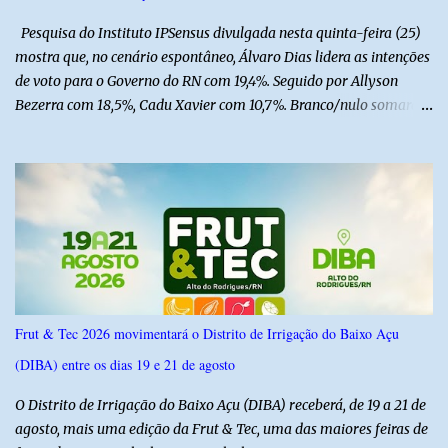
do estado, com cerca de 1.600 igrejas distribuídas pelos municípios
Pesquisa do Instituto IPSensus divulgada nesta quinta-feira (25)
p...
mostra que, no cenário espontâneo, Álvaro Dias lidera as intenções
de voto para o Governo do RN com 19,4%. Seguido por Allyson
Bezerra com 18,5%, Cadu Xavier com 10,7%. Branco/nulo somaram
6,4% e outros 43,8% não souberam responder. A pesquisa
IPSsensus ouviu 1.500 eleitores em todas as regiões do Rio Grande
do Norte entre os dias 18 e 22 de junho de 2026. O levantamento
possui margem de erro de 2,5 pontos percentuais e nível de
confiança de 95%. Registro no TSE: RN-09520/2026
Frut & Tec 2026 movimentará o Distrito de Irrigação do Baixo Açu
(DIBA) entre os dias 19 e 21 de agosto
O Distrito de Irrigação do Baixo Açu (DIBA) receberá, de 19 a 21 de
agosto, mais uma edição da Frut & Tec, uma das maiores feiras de