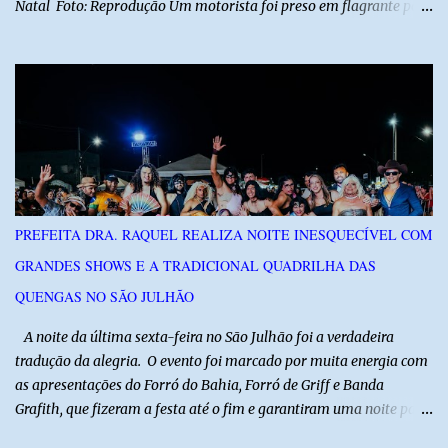
Natal Foto: Reprodução Um motorista foi preso em flagrante por
suspeita de dirigir embriagado após um acidente que deixou uma
criança de 11 anos gravemente ferida na manhã deste sábado (1º),
na RN-118, entre Macau e Pendências. Segundo a Polícia Militar,
dois carros que seguiam em sentidos opostos bateram de frente.
Um dos condutores apresentava sinais de embriaguez, foi levado
ao Hospital Regional Tarcísio Maia, em Mossoró, e autuado em
flagrante. O exame pericial para confirmar a presença de álcool no
organismo está em andamento. No outro veículo estavam
funcionários da Caern que seguiam para uma partida de futebol. O
PREFEITA DRA. RAQUEL REALIZA NOITE INESQUECÍVEL COM
motorista e uma mulher sofreram ferimentos leves. A criança, que
GRANDES SHOWS E A TRADICIONAL QUADRILHA DAS
estava no carro com o grupo, ficou gravemente ferida, precisou ser
entubada e foi transferida de helicóptero...
QUENGAS NO SÃO JULHÃO
​ A noite da última sexta-feira no São Julhão foi a verdadeira
tradução da alegria. O evento foi marcado por muita energia com
as apresentações do Forró do Bahia, Forró de Griff e Banda
Grafith, que fizeram a festa até o fim e garantiram uma noite para
ficar na memória de todos. ​E foi com a irreverência que só o São