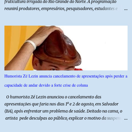
fruticultura irrigada do Rio Grande do Norte. A programação
reunirá produtores, empresários, pesquisadores, estudantes e
profissionais do agronegócio, com palestras de especialistas,
visitas técnicas a campo e uma ampla exposição de empresas,
instituições e tecnologias voltadas ao setor. Além das atividades
técnicas, a feira contará com programação cultural. No dia 20 de
agosto, o público poderá prestigiar o show de humor com Mução,
seguido de apresentação musical de Vê Barreto. A Frut & Tec
reforça a importância do Distrito de Irrigação do Baixo Açu como
referência na fruticultura irrigada, promovendo conhecimento,
inovação e oportunidades para o desenvolvimento do agronegócio
Humorista Zé Lezin anuncia cancelamento de apresentações após perder a
potiguar. @associacaodiba
capacidade de andar devido a forte crise de coluna
O humorista Zé Lezin anunciou o cancelamento das
apresentações que faria nos dias 1º e 2 de agosto, em Salvador
(BA), após enfrentar um problema de saúde. Deitado na cama, o
artista pede desculpas ao público, explicar o motivo da suspensão
dos espetáculos e agradece pela compreensão. Segundo Zé Lezin,