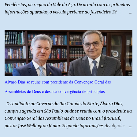
Pendências, na região do Vale do Açu. De acordo com as primeiras
informações apuradas, o veículo pertence ao fazendeiro Zé
Dequias. A vítima teria sido surpreendida por dois homens
armados, que chegaram ao local em uma motocicleta e
anunciaram o assalto no momento em que ela estava em frente à
residência, no Centro da cidade. Ainda conforme relatos de
testemunhas, os suspeitos utilizavam roupas semelhantes a
uniformes de empresa, o que pode ter ajudado a não despertar
suspeitas antes da abordagem. Após a ação criminosa, a dupla
fugiu levando a caminhonete em direção ainda desconhecida. A
Polícia Militar foi acionada logo após o crime e realiza diligências
Álvaro Dias se reúne com presidente da Convenção Geral das
na região na tentativa de localizar o veículo e identificar os
Assembleias de Deus e destaca convergência de princípios
autores do assalto. Qualquer informação que possa ajudar na
localização da caminhonete ou na identificação dos suspeitos pode
O candidato ao Governo do Rio Grande do Norte, Álvaro Dias,
ser repassad...
cumpriu agenda em São Paulo, onde se reuniu com o presidente da
Convenção Geral das Assembleias de Deus no Brasil (CGADB),
pastor José Wellington Júnior. Segundo informações divulgadas
pela campanha, o encontro foi marcado por uma conversa sobre