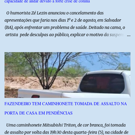
capacidade de andar devido a forte crise de coluna
O humorista Zé Lezin anunciou o cancelamento das
apresentações que faria nos dias 1º e 2 de agosto, em Salvador
(BA), após enfrentar um problema de saúde. Deitado na cama, o
artista pede desculpas ao público, explicar o motivo da suspensão
dos espetáculos e agradece pela compreensão. Segundo Zé Lezin,
uma forte crise na coluna comprometeu sua mobilidade e tornou
impossível viajar e subir ao palco. O comediante contou que
precisou ser levado a um hospital depois de perder a capacidade
de andar normalmente. “Eu não estou conseguindo nem me
levantar direito da cama. É um processo muito dolorido”, relatou o
humorista. Durante o atendimento médico, o humorista foi
diagnosticado com “bico de papagaio” na região da coluna. De
acordo com ele, os laudos médicos já foram encaminhados à
FAZENDEIRO TEM CAMINHONETE TOMADA DE ASSALTO NA
equipe responsável, que acompanha o tratamento. Zé Lezin
PORTA DE CASA EM PENDÊNCIAS
afirmou ainda que está passando por um tratamento intenso, com
aplicação de injeções, terapia, repouso e uso de medicamentos. Ele
Uma caminhonete Mitsubishi Triton, de cor branca, foi tomada
revelou ...
de assalto por volta das 19h30 desta quarta-feira (5), na cidade de