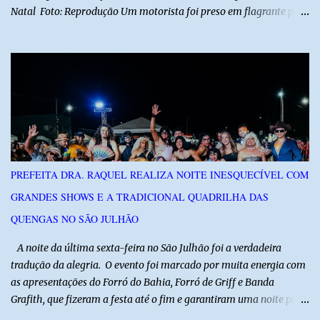
Natal Foto: Reprodução Um motorista foi preso em flagrante por
suspeita de dirigir embriagado após um acidente que deixou uma
criança de 11 anos gravemente ferida na manhã deste sábado (1º),
na RN-118, entre Macau e Pendências. Segundo a Polícia Militar,
dois carros que seguiam em sentidos opostos bateram de frente.
Um dos condutores apresentava sinais de embriaguez, foi levado
ao Hospital Regional Tarcísio Maia, em Mossoró, e autuado em
flagrante. O exame pericial para confirmar a presença de álcool no
organismo está em andamento. No outro veículo estavam
funcionários da Caern que seguiam para uma partida de futebol. O
PREFEITA DRA. RAQUEL REALIZA NOITE INESQUECÍVEL COM
motorista e uma mulher sofreram ferimentos leves. A criança, que
GRANDES SHOWS E A TRADICIONAL QUADRILHA DAS
estava no carro com o grupo, ficou gravemente ferida, precisou ser
entubada e foi transferida de helicóptero...
QUENGAS NO SÃO JULHÃO
​ A noite da última sexta-feira no São Julhão foi a verdadeira
tradução da alegria. O evento foi marcado por muita energia com
as apresentações do Forró do Bahia, Forró de Griff e Banda
Grafith, que fizeram a festa até o fim e garantiram uma noite para
ficar na memória de todos. ​E foi com a irreverência que só o São