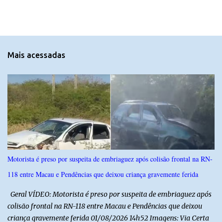
m
e
n
t
Mais acessadas
á
r
i
o
s
Motorista é preso por suspeita de embriaguez após colisão frontal na RN-
118 entre Macau e Pendências que deixou criança gravemente ferida
Geral VÍDEO: Motorista é preso por suspeita de embriaguez após
colisão frontal na RN-118 entre Macau e Pendências que deixou
criança gravemente ferida 01/08/2026 14h52 Imagens: Via Certa