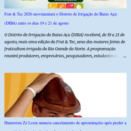
Frut & Tec 2026 movimentará o Distrito de Irrigação do Baixo Açu
(DIBA) entre os dias 19 e 21 de agosto
O Distrito de Irrigação do Baixo Açu (DIBA) receberá, de 19 a 21 de
agosto, mais uma edição da Frut & Tec, uma das maiores feiras de
fruticultura irrigada do Rio Grande do Norte. A programação
reunirá produtores, empresários, pesquisadores, estudantes e
profissionais do agronegócio, com palestras de especialistas,
visitas técnicas a campo e uma ampla exposição de empresas,
instituições e tecnologias voltadas ao setor. Além das atividades
técnicas, a feira contará com programação cultural. No dia 20 de
agosto, o público poderá prestigiar o show de humor com Mução,
seguido de apresentação musical de Vê Barreto. A Frut & Tec
reforça a importância do Distrito de Irrigação do Baixo Açu como
referência na fruticultura irrigada, promovendo conhecimento,
inovação e oportunidades para o desenvolvimento do agronegócio
Humorista Zé Lezin anuncia cancelamento de apresentações após perder a
potiguar. @associacaodiba