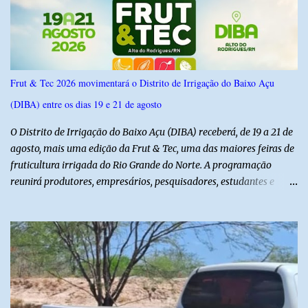
confiança de 95%. Registro no TSE: RN-09520/2026
Frut & Tec 2026 movimentará o Distrito de Irrigação do Baixo Açu
(DIBA) entre os dias 19 e 21 de agosto
O Distrito de Irrigação do Baixo Açu (DIBA) receberá, de 19 a 21 de
agosto, mais uma edição da Frut & Tec, uma das maiores feiras de
fruticultura irrigada do Rio Grande do Norte. A programação
reunirá produtores, empresários, pesquisadores, estudantes e
profissionais do agronegócio, com palestras de especialistas,
visitas técnicas a campo e uma ampla exposição de empresas,
instituições e tecnologias voltadas ao setor. Além das atividades
técnicas, a feira contará com programação cultural. No dia 20 de
agosto, o público poderá prestigiar o show de humor com Mução,
seguido de apresentação musical de Vê Barreto. A Frut & Tec
reforça a importância do Distrito de Irrigação do Baixo Açu como