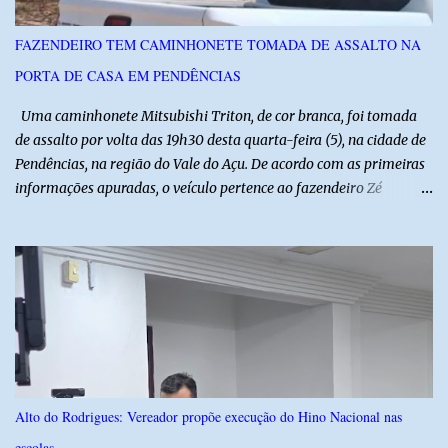
referência na fruticultura irrigada, promovendo conhecimento,
inovação e oportunidades para o desenvolvimento do agronegócio
FAZENDEIRO TEM CAMINHONETE TOMADA DE ASSALTO NA
potiguar. @associacaodiba
PORTA DE CASA EM PENDÊNCIAS
Uma caminhonete Mitsubishi Triton, de cor branca, foi tomada
de assalto por volta das 19h30 desta quarta-feira (5), na cidade de
Pendências, na região do Vale do Açu. De acordo com as primeiras
informações apuradas, o veículo pertence ao fazendeiro Zé
Dequias. A vítima teria sido surpreendida por dois homens
armados, que chegaram ao local em uma motocicleta e
anunciaram o assalto no momento em que ela estava em frente à
residência, no Centro da cidade. Ainda conforme relatos de
testemunhas, os suspeitos utilizavam roupas semelhantes a
uniformes de empresa, o que pode ter ajudado a não despertar
suspeitas antes da abordagem. Após a ação criminosa, a dupla
fugiu levando a caminhonete em direção ainda desconhecida. A
Polícia Militar foi acionada logo após o crime e realiza diligências
Alto do Rodrigues: Vereador propõe execução do Hino Nacional nas
na região na tentativa de localizar o veículo e identificar os
escolas