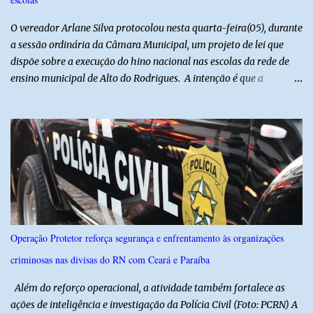
autores do assalto. Qualquer informação que possa ajudar na
localização da caminhonete ou na identificação dos suspeitos pode
O vereador Arlane Silva protocolou nesta quarta-feira(05), durante
ser repassad...
a sessão ordinária da Câmara Municipal, um projeto de lei que
dispõe sobre a execução do hino nacional nas escolas da rede de
ensino municipal de Alto do Rodrigues. A intenção é que a
execução do hino nas escolas seja como instrumento de
fortalecimento da educação cívica, do respeito aos símbolos
nacionais e da formação da cidadania. O projeto prevê ainda que
a execução do hino nacional ocorra uma vez por semana, em dia
definido pela Secretaria Municipal de Educação do município. É
previsto também que as escolas da rede de ensino público
municipal deverão promover a discussão das letras do Hino
Nacional Brasileiro de modo a estimular os estudantes interpretar
e debater o seu conteúdo. De acordo com o vereador, a Secretaria
Operação Protetor reforça segurança e enfrentamento às organizações
Municipal de Educação poderá expedir normas complementares
criminosas nas divisas do RN com Ceará e Paraíba
necessárias ao cumprimento da lei.
Além do reforço operacional, a atividade também fortalece as
ações de inteligência e investigação da Polícia Civil (Foto: PCRN) A