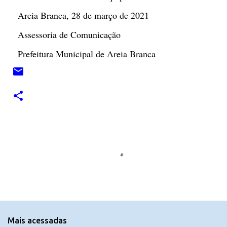
Areia Branca, 28 de março de 2021
Assessoria de Comunicação
Prefeitura Municipal de Areia Branca
C
o
m
e
n
t
Mais acessadas