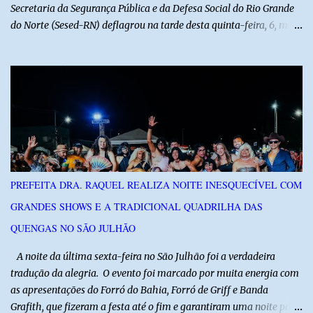
Secretaria da Segurança Pública e da Defesa Social do Rio Grande
do Norte (Sesed-RN) deflagrou na tarde desta quinta-feira, 6, mais
uma atividade da Operação P.R.O.T.E.T.O.R. (ou Operação Protetor)
– Divisas e Fronteiras, ação integrada voltada ao fortalecimento
da segurança pública para o enfrentamento de organizações
criminosas nos municípios localizados nas divisas do Rio Grande
do Norte com os estados do Ceará e da Paraíba. A mobilização,
com concentração e saída de equipes policiais, ocorreu às 16h, no
município de Baraúna, no Oeste potiguar. A operação reúne
efetivos da Polícia Militar do Rio Grande do Norte, da Polícia Civil
do Rio Grande do Norte e da Polícia Militar do Ceará, reforçando a
PREFEITA DRA. RAQUEL REALIZA NOITE INESQUECÍVEL COM
atuação integrada entre as forças de segurança e intensificando o
GRANDES SHOWS E A TRADICIONAL QUADRILHA DAS
combate à criminalidade nas áreas de fronteira interestadual. As
ações também contemplam os...
QUENGAS NO SÃO JULHÃO
​ A noite da última sexta-feira no São Julhão foi a verdadeira
tradução da alegria. O evento foi marcado por muita energia com
as apresentações do Forró do Bahia, Forró de Griff e Banda
Grafith, que fizeram a festa até o fim e garantiram uma noite para