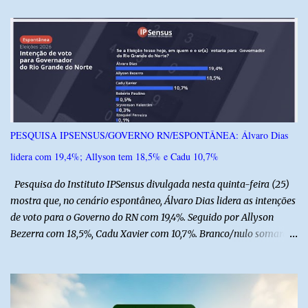
á
r
i
o
s
PESQUISA IPSENSUS/GOVERNO RN/ESPONTÂNEA: Álvaro Dias
lidera com 19,4%; Allyson tem 18,5% e Cadu 10,7%
Pesquisa do Instituto IPSensus divulgada nesta quinta-feira (25)
mostra que, no cenário espontâneo, Álvaro Dias lidera as intenções
de voto para o Governo do RN com 19,4%. Seguido por Allyson
Bezerra com 18,5%, Cadu Xavier com 10,7%. Branco/nulo somaram
6,4% e outros 43,8% não souberam responder. A pesquisa
IPSsensus ouviu 1.500 eleitores em todas as regiões do Rio Grande
do Norte entre os dias 18 e 22 de junho de 2026. O levantamento
possui margem de erro de 2,5 pontos percentuais e nível de