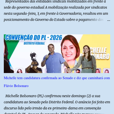
Representados das entidades sindicais mobilizados em frente à
Ci...
sede do governo estadual A mobilização realizada por sindicatos
nesta segunda-feira, 3, em frente à Governadoria, resultou em um
posicionamento do Governo do Estado sobre o pagamento dos
aposentados e pensionistas. Após a pressão das entidades, a
gestão informou que pretende concluir o pagamento dos
aposentados da Saúde ainda nesta segunda-feira (3), dos demais
aposentados até a terça-feira, 4, e dos pensionistas até a quarta-
feira, 5. A informação foi repassada durante reunião entre
representantes dos sindicatos, do Gabinete Civil e da Secretaria de
Estado da Fazenda (Sefaz). Na ocasião, o Governo reconheceu as
dificuldades financeiras e admitiu que a mesma situação poderá se
repetir no pagamento referente ao mês de agosto. O Sindicato dos
Michelle tem candidatura confirmada ao Senado e diz que caminhará com
Servidores Públicos da Administração Indireta do Rio Grande do
Flávio Bolsonaro
Norte (Sinai-RN) criticou o modelo adotado pelo Estado, que tem
efetuado o pagamento dos servidores da ativa na data p...
Michelle Bolsonaro (PL) confirmou neste domingo (2) a sua
candidatura ao Senado pelo Distrito Federal. O anúncio foi feito em
discurso lido pelo irmão da ex-primeira-dama em convenção