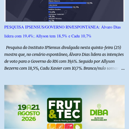
s
PESQUISA IPSENSUS/GOVERNO RN/ESPONTÂNEA: Álvaro Dias
lidera com 19,4%; Allyson tem 18,5% e Cadu 10,7%
Pesquisa do Instituto IPSensus divulgada nesta quinta-feira (25)
mostra que, no cenário espontâneo, Álvaro Dias lidera as intenções
de voto para o Governo do RN com 19,4%. Seguido por Allyson
Bezerra com 18,5%, Cadu Xavier com 10,7%. Branco/nulo somaram
6,4% e outros 43,8% não souberam responder. A pesquisa
IPSsensus ouviu 1.500 eleitores em todas as regiões do Rio Grande
do Norte entre os dias 18 e 22 de junho de 2026. O levantamento
possui margem de erro de 2,5 pontos percentuais e nível de
confiança de 95%. Registro no TSE: RN-09520/2026