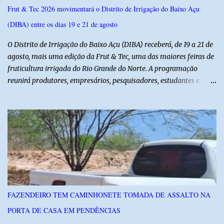
Frut & Tec 2026 movimentará o Distrito de Irrigação do Baixo Açu
(DIBA) entre os dias 19 e 21 de agosto
O Distrito de Irrigação do Baixo Açu (DIBA) receberá, de 19 a 21 de
agosto, mais uma edição da Frut & Tec, uma das maiores feiras de
fruticultura irrigada do Rio Grande do Norte. A programação
reunirá produtores, empresários, pesquisadores, estudantes e
profissionais do agronegócio, com palestras de especialistas,
visitas técnicas a campo e uma ampla exposição de empresas,
instituições e tecnologias voltadas ao setor. Além das atividades
técnicas, a feira contará com programação cultural. No dia 20 de
agosto, o público poderá prestigiar o show de humor com Mução,
seguido de apresentação musical de Vê Barreto. A Frut & Tec
reforça a importância do Distrito de Irrigação do Baixo Açu como
referência na fruticultura irrigada, promovendo conhecimento,
inovação e oportunidades para o desenvolvimento do agronegócio
FAZENDEIRO TEM CAMINHONETE TOMADA DE ASSALTO NA
potiguar. @associacaodiba
PORTA DE CASA EM PENDÊNCIAS