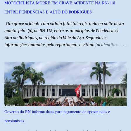
MOTOCICLISTA MORRE EM GRAVE ACIDENTE NA RN-118
pública. Segundo a Polícia Federal, a atuação dele contou com a
ENTRE PENDÊNCIAS E ALTO DO RODRIGUES
ajuda de Luchsinger e se concentrou no Ministério da Saúde e no
gabinete da Presidência....
Um grave acidente com vítima fatal foi registrado na noite desta
quinta-feira (6), na RN-118, entre os municípios de Pendências e
Alto do Rodrigues, na região do Vale do Açu. Segundo as
informações apuradas pela reportagem, a vítima foi identificada
como Jailson Silva, natural de Macau. Ele conduzia uma
motocicleta e seguia em direção ao seu município de origem
quando, ao passar por uma curva, perdeu o controle do veículo e
acabou colidindo frontalmente com um caminhão pertencente à
empresa CLC. Com a violência do impacto, o motociclista morreu
ainda no local. A ambulância do Hospital de Alto do Rodrigues foi
acionada para prestar socorro, porém, ao chegar, a equipe
constatou que a vítima já estava sem sinais vitais. A força da
colisão foi tão intensa que diversas peças da motocicleta ficaram
Governo do RN informa datas para pagamento de aposentados e
espalhadas pela rodovia, evidenciando a gravidade do acidente. A
pensionistas
Polícia Militar realizou o isolamento da área para garantir a
preservação da cena, enquanto aguardava a chegada da Polícia