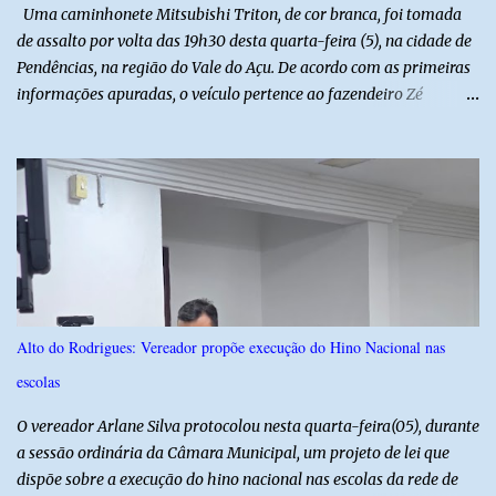
Uma caminhonete Mitsubishi Triton, de cor branca, foi tomada
de assalto por volta das 19h30 desta quarta-feira (5), na cidade de
Pendências, na região do Vale do Açu. De acordo com as primeiras
informações apuradas, o veículo pertence ao fazendeiro Zé
Dequias. A vítima teria sido surpreendida por dois homens
armados, que chegaram ao local em uma motocicleta e
anunciaram o assalto no momento em que ela estava em frente à
residência, no Centro da cidade. Ainda conforme relatos de
testemunhas, os suspeitos utilizavam roupas semelhantes a
uniformes de empresa, o que pode ter ajudado a não despertar
suspeitas antes da abordagem. Após a ação criminosa, a dupla
fugiu levando a caminhonete em direção ainda desconhecida. A
Polícia Militar foi acionada logo após o crime e realiza diligências
Alto do Rodrigues: Vereador propõe execução do Hino Nacional nas
na região na tentativa de localizar o veículo e identificar os
escolas
autores do assalto. Qualquer informação que possa ajudar na
localização da caminhonete ou na identificação dos suspeitos pode
O vereador Arlane Silva protocolou nesta quarta-feira(05), durante
ser repassad...
a sessão ordinária da Câmara Municipal, um projeto de lei que
dispõe sobre a execução do hino nacional nas escolas da rede de