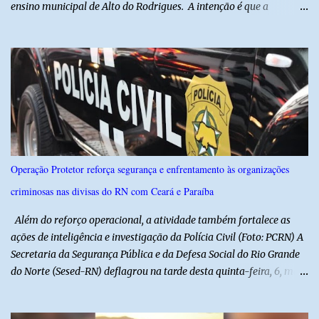
ensino municipal de Alto do Rodrigues. A intenção é que a
execução do hino nas escolas seja como instrumento de
fortalecimento da educação cívica, do respeito aos símbolos
nacionais e da formação da cidadania. O projeto prevê ainda que
a execução do hino nacional ocorra uma vez por semana, em dia
definido pela Secretaria Municipal de Educação do município. É
previsto também que as escolas da rede de ensino público
municipal deverão promover a discussão das letras do Hino
Nacional Brasileiro de modo a estimular os estudantes interpretar
e debater o seu conteúdo. De acordo com o vereador, a Secretaria
Operação Protetor reforça segurança e enfrentamento às organizações
Municipal de Educação poderá expedir normas complementares
criminosas nas divisas do RN com Ceará e Paraíba
necessárias ao cumprimento da lei.
Além do reforço operacional, a atividade também fortalece as
ações de inteligência e investigação da Polícia Civil (Foto: PCRN) A
Secretaria da Segurança Pública e da Defesa Social do Rio Grande
do Norte (Sesed-RN) deflagrou na tarde desta quinta-feira, 6, mais
uma atividade da Operação P.R.O.T.E.T.O.R. (ou Operação Protetor)
– Divisas e Fronteiras, ação integrada voltada ao fortalecimento