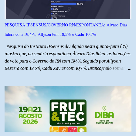
transferido pelo helicóptero Potiguar 02 para o Hospital
Monsenhor Walfredo Gurgel, em Natal, onde permanece internado
sob cuidados médicos especializados. Segundo informações da
PESQUISA IPSENSUS/GOVERNO RN/ESPONTÂNEA: Álvaro Dias
Polícia Militar, a criança é filha de um policial militar. PM reforça
lidera com 19,4%; Allyson tem 18,5% e Cadu 10,7%
alerta sobre álcool e direção Em nota, a Polícia Militar manifestou
solidariedade à vítima e aos familiares e destacou q...
Pesquisa do Instituto IPSensus divulgada nesta quinta-feira (25)
mostra que, no cenário espontâneo, Álvaro Dias lidera as intenções
de voto para o Governo do RN com 19,4%. Seguido por Allyson
Bezerra com 18,5%, Cadu Xavier com 10,7%. Branco/nulo somaram
6,4% e outros 43,8% não souberam responder. A pesquisa
IPSsensus ouviu 1.500 eleitores em todas as regiões do Rio Grande
do Norte entre os dias 18 e 22 de junho de 2026. O levantamento
possui margem de erro de 2,5 pontos percentuais e nível de
confiança de 95%. Registro no TSE: RN-09520/2026