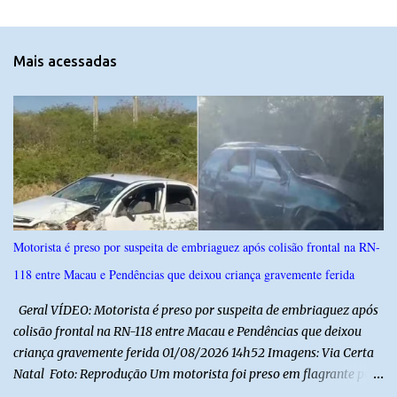
e
n
t
Mais acessadas
á
r
i
o
s
Motorista é preso por suspeita de embriaguez após colisão frontal na RN-
118 entre Macau e Pendências que deixou criança gravemente ferida
Geral VÍDEO: Motorista é preso por suspeita de embriaguez após
colisão frontal na RN-118 entre Macau e Pendências que deixou
criança gravemente ferida 01/08/2026 14h52 Imagens: Via Certa
Natal Foto: Reprodução Um motorista foi preso em flagrante por
suspeita de dirigir embriagado após um acidente que deixou uma