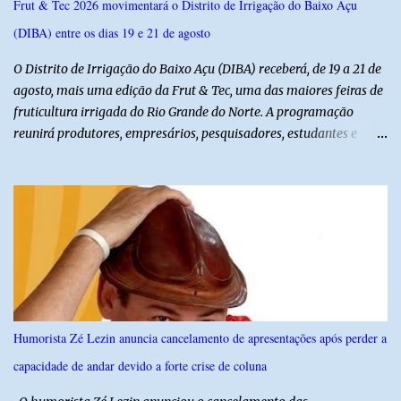
Frut & Tec 2026 movimentará o Distrito de Irrigação do Baixo Açu
(DIBA) entre os dias 19 e 21 de agosto
O Distrito de Irrigação do Baixo Açu (DIBA) receberá, de 19 a 21 de
agosto, mais uma edição da Frut & Tec, uma das maiores feiras de
fruticultura irrigada do Rio Grande do Norte. A programação
reunirá produtores, empresários, pesquisadores, estudantes e
profissionais do agronegócio, com palestras de especialistas,
visitas técnicas a campo e uma ampla exposição de empresas,
instituições e tecnologias voltadas ao setor. Além das atividades
técnicas, a feira contará com programação cultural. No dia 20 de
agosto, o público poderá prestigiar o show de humor com Mução,
seguido de apresentação musical de Vê Barreto. A Frut & Tec
reforça a importância do Distrito de Irrigação do Baixo Açu como
referência na fruticultura irrigada, promovendo conhecimento,
inovação e oportunidades para o desenvolvimento do agronegócio
Humorista Zé Lezin anuncia cancelamento de apresentações após perder a
potiguar. @associacaodiba
capacidade de andar devido a forte crise de coluna