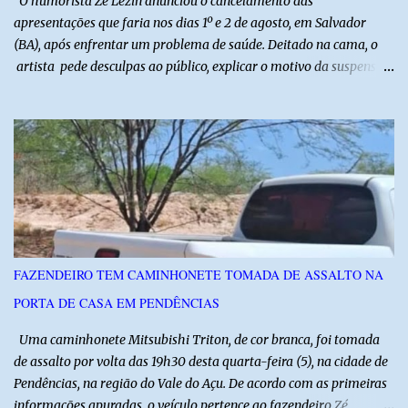
O humorista Zé Lezin anunciou o cancelamento das
apresentações que faria nos dias 1º e 2 de agosto, em Salvador
(BA), após enfrentar um problema de saúde. Deitado na cama, o
artista pede desculpas ao público, explicar o motivo da suspensão
dos espetáculos e agradece pela compreensão. Segundo Zé Lezin,
uma forte crise na coluna comprometeu sua mobilidade e tornou
impossível viajar e subir ao palco. O comediante contou que
precisou ser levado a um hospital depois de perder a capacidade
de andar normalmente. “Eu não estou conseguindo nem me
levantar direito da cama. É um processo muito dolorido”, relatou o
humorista. Durante o atendimento médico, o humorista foi
diagnosticado com “bico de papagaio” na região da coluna. De
acordo com ele, os laudos médicos já foram encaminhados à
FAZENDEIRO TEM CAMINHONETE TOMADA DE ASSALTO NA
equipe responsável, que acompanha o tratamento. Zé Lezin
PORTA DE CASA EM PENDÊNCIAS
afirmou ainda que está passando por um tratamento intenso, com
aplicação de injeções, terapia, repouso e uso de medicamentos. Ele
Uma caminhonete Mitsubishi Triton, de cor branca, foi tomada
revelou ...
de assalto por volta das 19h30 desta quarta-feira (5), na cidade de
Pendências, na região do Vale do Açu. De acordo com as primeiras
informações apuradas, o veículo pertence ao fazendeiro Zé