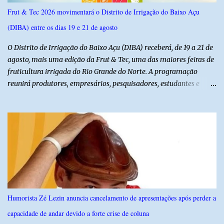
Frut & Tec 2026 movimentará o Distrito de Irrigação do Baixo Açu
(DIBA) entre os dias 19 e 21 de agosto
O Distrito de Irrigação do Baixo Açu (DIBA) receberá, de 19 a 21 de
agosto, mais uma edição da Frut & Tec, uma das maiores feiras de
fruticultura irrigada do Rio Grande do Norte. A programação
reunirá produtores, empresários, pesquisadores, estudantes e
profissionais do agronegócio, com palestras de especialistas,
visitas técnicas a campo e uma ampla exposição de empresas,
instituições e tecnologias voltadas ao setor. Além das atividades
técnicas, a feira contará com programação cultural. No dia 20 de
agosto, o público poderá prestigiar o show de humor com Mução,
seguido de apresentação musical de Vê Barreto. A Frut & Tec
reforça a importância do Distrito de Irrigação do Baixo Açu como
referência na fruticultura irrigada, promovendo conhecimento,
inovação e oportunidades para o desenvolvimento do agronegócio
Humorista Zé Lezin anuncia cancelamento de apresentações após perder a
potiguar. @associacaodiba
capacidade de andar devido a forte crise de coluna