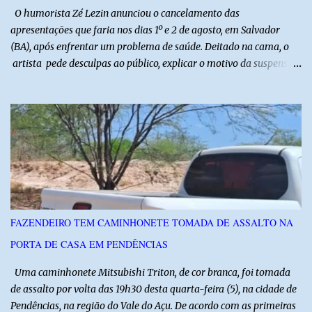
O humorista Zé Lezin anunciou o cancelamento das
apresentações que faria nos dias 1º e 2 de agosto, em Salvador
(BA), após enfrentar um problema de saúde. Deitado na cama, o
artista pede desculpas ao público, explicar o motivo da suspensão
dos espetáculos e agradece pela compreensão. Segundo Zé Lezin,
uma forte crise na coluna comprometeu sua mobilidade e tornou
impossível viajar e subir ao palco. O comediante contou que
precisou ser levado a um hospital depois de perder a capacidade
de andar normalmente. “Eu não estou conseguindo nem me
levantar direito da cama. É um processo muito dolorido”, relatou o
humorista. Durante o atendimento médico, o humorista foi
diagnosticado com “bico de papagaio” na região da coluna. De
acordo com ele, os laudos médicos já foram encaminhados à
FAZENDEIRO TEM CAMINHONETE TOMADA DE ASSALTO NA
equipe responsável, que acompanha o tratamento. Zé Lezin
PORTA DE CASA EM PENDÊNCIAS
afirmou ainda que está passando por um tratamento intenso, com
aplicação de injeções, terapia, repouso e uso de medicamentos. Ele
Uma caminhonete Mitsubishi Triton, de cor branca, foi tomada
revelou ...
de assalto por volta das 19h30 desta quarta-feira (5), na cidade de
Pendências, na região do Vale do Açu. De acordo com as primeiras