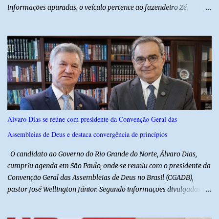
informações apuradas, o veículo pertence ao fazendeiro Zé
Dequias. A vítima teria sido surpreendida por dois homens
armados, que chegaram ao local em uma motocicleta e
anunciaram o assalto no momento em que ela estava em frente à
residência, no Centro da cidade. Ainda conforme relatos de
testemunhas, os suspeitos utilizavam roupas semelhantes a
uniformes de empresa, o que pode ter ajudado a não despertar
suspeitas antes da abordagem. Após a ação criminosa, a dupla
fugiu levando a caminhonete em direção ainda desconhecida. A
Polícia Militar foi acionada logo após o crime e realiza diligências
Álvaro Dias se reúne com presidente da Convenção Geral das
na região na tentativa de localizar o veículo e identificar os
Assembleias de Deus e destaca convergência de princípios
autores do assalto. Qualquer informação que possa ajudar na
localização da caminhonete ou na identificação dos suspeitos pode
O candidato ao Governo do Rio Grande do Norte, Álvaro Dias,
ser repassad...
cumpriu agenda em São Paulo, onde se reuniu com o presidente da
Convenção Geral das Assembleias de Deus no Brasil (CGADB),
pastor José Wellington Júnior. Segundo informações divulgadas
pela campanha, o encontro foi marcado por uma conversa sobre
princípios cristãos, valores familiares e os desafios do cenário