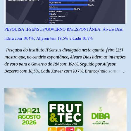
acidente. Após os primeiros atendimentos, ele foi entubado e
transferido pelo helicóptero Potiguar 02 para o Hospital
Monsenhor Walfredo Gurgel, em Natal, onde permanece internado
sob cuidados médicos especializados. Segundo informações da
PESQUISA IPSENSUS/GOVERNO RN/ESPONTÂNEA: Álvaro Dias
Polícia Militar, a criança é filha de um policial militar. PM reforça
lidera com 19,4%; Allyson tem 18,5% e Cadu 10,7%
alerta sobre álcool e direção Em nota, a Polícia Militar manifestou
solidariedade à vítima e aos familiares e destacou q...
Pesquisa do Instituto IPSensus divulgada nesta quinta-feira (25)
mostra que, no cenário espontâneo, Álvaro Dias lidera as intenções
de voto para o Governo do RN com 19,4%. Seguido por Allyson
Bezerra com 18,5%, Cadu Xavier com 10,7%. Branco/nulo somaram
6,4% e outros 43,8% não souberam responder. A pesquisa
IPSsensus ouviu 1.500 eleitores em todas as regiões do Rio Grande
do Norte entre os dias 18 e 22 de junho de 2026. O levantamento
possui margem de erro de 2,5 pontos percentuais e nível de
confiança de 95%. Registro no TSE: RN-09520/2026