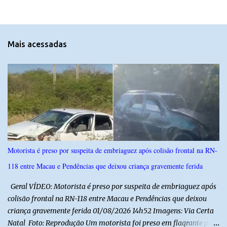
e
n
t
Mais acessadas
á
r
i
o
s
Motorista é preso por suspeita de embriaguez após colisão frontal na RN-
118 entre Macau e Pendências que deixou criança gravemente ferida
Geral VÍDEO: Motorista é preso por suspeita de embriaguez após
colisão frontal na RN-118 entre Macau e Pendências que deixou
criança gravemente ferida 01/08/2026 14h52 Imagens: Via Certa
Natal Foto: Reprodução Um motorista foi preso em flagrante por