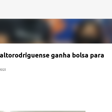
Pular para o conteúdo principal
altorodriguense ganha bolsa para
 2021