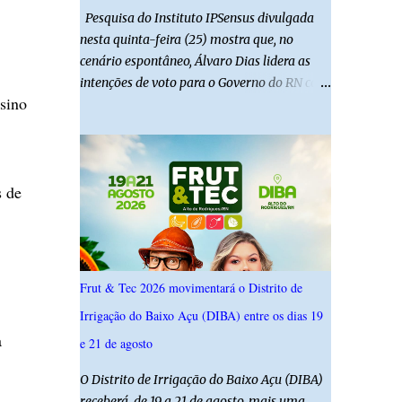
Pesquisa do Instituto IPSensus divulgada
nesta quinta-feira (25) mostra que, no
cenário espontâneo, Álvaro Dias lidera as
intenções de voto para o Governo do RN com
sino
19,4%. Seguido por Allyson Bezerra com
18,5%, Cadu Xavier com 10,7%. Branco/nulo
somaram 6,4% e outros 43,8% não
souberam responder. A pesquisa IPSsensus
s de
ouviu 1.500 eleitores em todas as regiões do
Rio Grande do Norte entre os dias 18 e 22 de
junho de 2026. O levantamento possui
margem de erro de 2,5 pontos percentuais e
nível de confiança de 95%. Registro no TSE:
Frut & Tec 2026 movimentará o Distrito de
RN-09520/2026
Irrigação do Baixo Açu (DIBA) entre os dias 19
a
e 21 de agosto
O Distrito de Irrigação do Baixo Açu (DIBA)
receberá, de 19 a 21 de agosto, mais uma