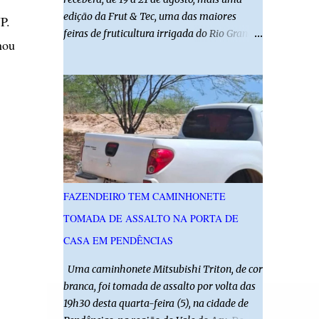
edição da Frut & Tec, uma das maiores
P.
feiras de fruticultura irrigada do Rio Grande
nou
do Norte. A programação reunirá
produtores, empresários, pesquisadores,
estudantes e profissionais do agronegócio,
com palestras de especialistas, visitas
técnicas a campo e uma ampla exposição de
empresas, instituições e tecnologias voltadas
ao setor. Além das atividades técnicas, a
feira contará com programação cultural. No
dia 20 de agosto, o público poderá prestigiar
FAZENDEIRO TEM CAMINHONETE
o show de humor com Mução, seguido de
TOMADA DE ASSALTO NA PORTA DE
apresentação musical de Vê Barreto. A Frut
& Tec reforça a importância do Distrito de
CASA EM PENDÊNCIAS
Irrigação do Baixo Açu como referência na
Uma caminhonete Mitsubishi Triton, de cor
fruticultura irrigada, promovendo
branca, foi tomada de assalto por volta das
conhecimento, inovação e oportunidades
19h30 desta quarta-feira (5), na cidade de
para o desenvolvimento do agronegócio