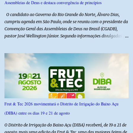
Assembleias de Deus e destaca convergência de princípios
a alegria de todos. E o melhor de tudo é que a festa continua com
mais dois dias de muita animação, reafirmando o sucesso ...
O candidato ao Governo do Rio Grande do Norte, Álvaro Dias,
cumpriu agenda em São Paulo, onde se reuniu com o presidente da
Convenção Geral das Assembleias de Deus no Brasil (CGADB),
pastor José Wellington Júnior. Segundo informações divulgadas
pela campanha, o encontro foi marcado por uma conversa sobre
princípios cristãos, valores familiares e os desafios do cenário
político nacional e estadual. De acordo com a campanha de Álvaro
Dias, o pastor José Wellington Júnior manifestou apoio à
candidatura e ressaltou a importância da participação dos cristãos
no processo democrático, defendendo a valorização de princípios
como a defesa da família, o combate à corrupção, o
enfrentamento às drogas e a proteção da vida. Ainda segundo a
campanha, o líder religioso afirmou que levará sua orientação às
Frut & Tec 2026 movimentará o Distrito de Irrigação do Baixo Açu
lideranças da Assembleia de Deus no Rio Grande do Norte. A
(DIBA) entre os dias 19 e 21 de agosto
Assembleia de Deus possui uma das maiores estruturas religiosas
do estado, com cerca de 1.600 igrejas distribuídas pelos municípios
O Distrito de Irrigação do Baixo Açu (DIBA) receberá, de 19 a 21 de
p...
agosto, mais uma edição da Frut & Tec, uma das maiores feiras de