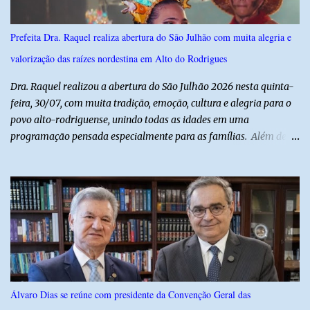
Monsenhor Walfredo Gurgel, em Natal, onde permanece internado
sob cuidados médicos especializados. Segundo informações da
Prefeita Dra. Raquel realiza abertura do São Julhão com muita alegria e
Polícia Militar, a criança é filha de um policial militar. PM reforça
valorização das raízes nordestina em Alto do Rodrigues
alerta sobre álcool e direção Em nota, a Polícia Militar manifestou
solidariedade à vítima e aos familiares e destacou q...
Dra. Raquel realizou a abertura do São Julhão 2026 nesta quinta-
feira, 30/07, com muita tradição, emoção, cultura e alegria para o
povo alto-rodriguense, unindo todas as idades em uma
programação pensada especialmente para as famílias. Além de
proporcionar lazer de qualidade, a ação promovida pela Prefeita
fortalece a economia do município e valoriza os talentos locais,
mostrando o cuidado com o desenvolvimento do alto-rodriguense.
A primeira noite foi marcada por apresentações que
emocionaram o público, contando com as quadrilhas das escolas
municipais Félix Antônio e Walfredo Gurgel, o ritmo contagiante
dos Cangaceiros do Nordeste, a alegria do grupo da Melhor Idade
e o belíssimo espetáculo "Mulheres do Cangaço: o Fiar da
Resistência", do Alto em Cena. Para fechar a noite com muitas
Álvaro Dias se reúne com presidente da Convenção Geral das
gargalhadas e descontração, o humorista Titela do Ceará garantiu