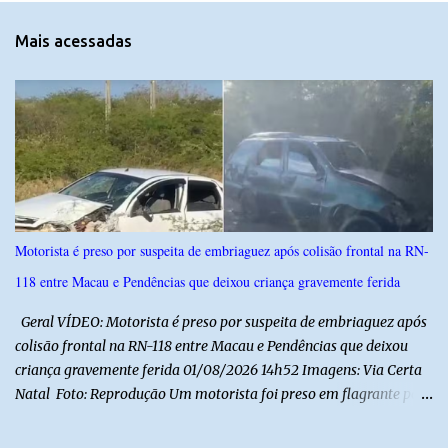
n
t
Mais acessadas
á
r
i
o
s
Motorista é preso por suspeita de embriaguez após colisão frontal na RN-
118 entre Macau e Pendências que deixou criança gravemente ferida
Geral VÍDEO: Motorista é preso por suspeita de embriaguez após
colisão frontal na RN-118 entre Macau e Pendências que deixou
criança gravemente ferida 01/08/2026 14h52 Imagens: Via Certa
Natal Foto: Reprodução Um motorista foi preso em flagrante por
suspeita de dirigir embriagado após um acidente que deixou uma
criança de 11 anos gravemente ferida na manhã deste sábado (1º),