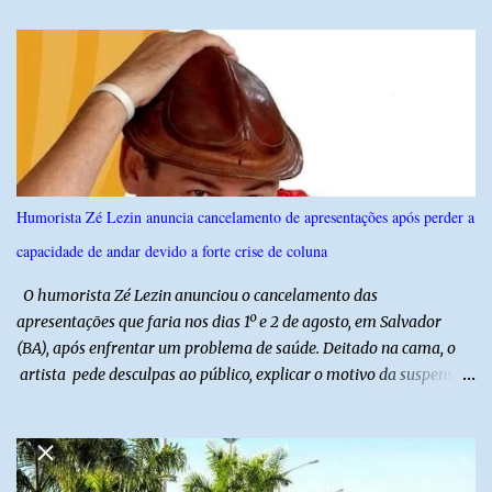
IPSsensus ouviu 1.500 eleitores em todas as regiões do Rio Grande
do Norte entre os dias 18 e 22 de junho de 2026. O levantamento
possui margem de erro de 2,5 pontos percentuais e nível de
confiança de 95%. Registro no TSE: RN-09520/2026
Humorista Zé Lezin anuncia cancelamento de apresentações após perder a
capacidade de andar devido a forte crise de coluna
O humorista Zé Lezin anunciou o cancelamento das
apresentações que faria nos dias 1º e 2 de agosto, em Salvador
(BA), após enfrentar um problema de saúde. Deitado na cama, o
artista pede desculpas ao público, explicar o motivo da suspensão
dos espetáculos e agradece pela compreensão. Segundo Zé Lezin,
uma forte crise na coluna comprometeu sua mobilidade e tornou
impossível viajar e subir ao palco. O comediante contou que
precisou ser levado a um hospital depois de perder a capacidade