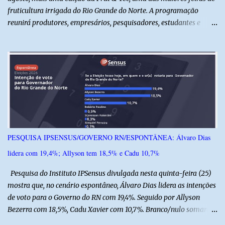
fruticultura irrigada do Rio Grande do Norte. A programação
reunirá produtores, empresários, pesquisadores, estudantes e
profissionais do agronegócio, com palestras de especialistas,
visitas técnicas a campo e uma ampla exposição de empresas,
instituições e tecnologias voltadas ao setor. Além das atividades
técnicas, a feira contará com programação cultural. No dia 20 de
agosto, o público poderá prestigiar o show de humor com Mução,
seguido de apresentação musical de Vê Barreto. A Frut & Tec
reforça a importância do Distrito de Irrigação do Baixo Açu como
referência na fruticultura irrigada, promovendo conhecimento,
inovação e oportunidades para o desenvolvimento do agronegócio
PESQUISA IPSENSUS/GOVERNO RN/ESPONTÂNEA: Álvaro Dias
potiguar. @associacaodiba
lidera com 19,4%; Allyson tem 18,5% e Cadu 10,7%
Pesquisa do Instituto IPSensus divulgada nesta quinta-feira (25)
mostra que, no cenário espontâneo, Álvaro Dias lidera as intenções
de voto para o Governo do RN com 19,4%. Seguido por Allyson
Bezerra com 18,5%, Cadu Xavier com 10,7%. Branco/nulo somaram
6,4% e outros 43,8% não souberam responder. A pesquisa