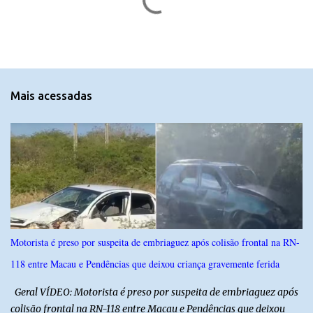
o
m
e
n
t
Mais acessadas
á
r
i
o
s
Motorista é preso por suspeita de embriaguez após colisão frontal na RN-
118 entre Macau e Pendências que deixou criança gravemente ferida
Geral VÍDEO: Motorista é preso por suspeita de embriaguez após
colisão frontal na RN-118 entre Macau e Pendências que deixou