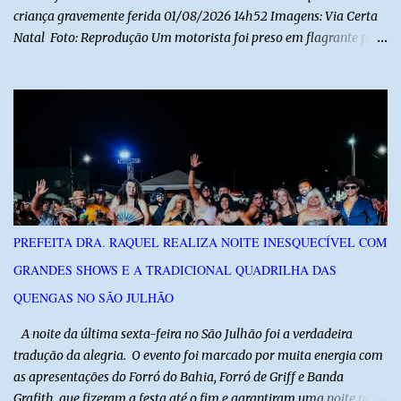
criança gravemente ferida 01/08/2026 14h52 Imagens: Via Certa
Natal Foto: Reprodução Um motorista foi preso em flagrante por
suspeita de dirigir embriagado após um acidente que deixou uma
criança de 11 anos gravemente ferida na manhã deste sábado (1º),
na RN-118, entre Macau e Pendências. Segundo a Polícia Militar,
dois carros que seguiam em sentidos opostos bateram de frente.
Um dos condutores apresentava sinais de embriaguez, foi levado
ao Hospital Regional Tarcísio Maia, em Mossoró, e autuado em
flagrante. O exame pericial para confirmar a presença de álcool no
organismo está em andamento. No outro veículo estavam
funcionários da Caern que seguiam para uma partida de futebol. O
PREFEITA DRA. RAQUEL REALIZA NOITE INESQUECÍVEL COM
motorista e uma mulher sofreram ferimentos leves. A criança, que
GRANDES SHOWS E A TRADICIONAL QUADRILHA DAS
estava no carro com o grupo, ficou gravemente ferida, precisou ser
entubada e foi transferida de helicóptero...
QUENGAS NO SÃO JULHÃO
​ A noite da última sexta-feira no São Julhão foi a verdadeira
tradução da alegria. O evento foi marcado por muita energia com
as apresentações do Forró do Bahia, Forró de Griff e Banda
Grafith, que fizeram a festa até o fim e garantiram uma noite para