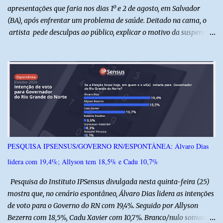
apresentações que faria nos dias 1º e 2 de agosto, em Salvador
(BA), após enfrentar um problema de saúde. Deitado na cama, o
artista pede desculpas ao público, explicar o motivo da suspensão
dos espetáculos e agradece pela compreensão. Segundo Zé Lezin,
uma forte crise na coluna comprometeu sua mobilidade e tornou
impossível viajar e subir ao palco. O comediante contou que
precisou ser levado a um hospital depois de perder a capacidade
de andar normalmente. “Eu não estou conseguindo nem me
levantar direito da cama. É um processo muito dolorido”, relatou o
humorista. Durante o atendimento médico, o humorista foi
diagnosticado com “bico de papagaio” na região da coluna. De
acordo com ele, os laudos médicos já foram encaminhados à
PESQUISA IPSENSUS/GOVERNO RN/ESPONTÂNEA: Álvaro Dias
equipe responsável, que acompanha o tratamento. Zé Lezin
lidera com 19,4%; Allyson tem 18,5% e Cadu 10,7%
afirmou ainda que está passando por um tratamento intenso, com
aplicação de injeções, terapia, repouso e uso de medicamentos. Ele
Pesquisa do Instituto IPSensus divulgada nesta quinta-feira (25)
revelou ...
mostra que, no cenário espontâneo, Álvaro Dias lidera as intenções
de voto para o Governo do RN com 19,4%. Seguido por Allyson
Bezerra com 18,5%, Cadu Xavier com 10,7%. Branco/nulo somaram