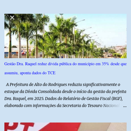
6,4% e outros 43,8% não souberam responder. A pesquisa
IPSsensus ouviu 1.500 eleitores em todas as regiões do Rio Grande
do Norte entre os dias 18 e 22 de junho de 2026. O levantamento
possui margem de erro de 2,5 pontos percentuais e nível de
confiança de 95%. Registro no TSE: RN-09520/2026
Gestão Dra. Raquel reduz dívida pública do município em 35% desde que
assumiu, aponta dados do TCE
A Prefeitura de Alto do Rodrigues reduziu significativamente o
estoque da Dívida Consolidada desde o início da gestão da prefeita
Dra. Raquel, em 2025. Dados do Relatório de Gestão Fiscal (RGF),
elaborado com informações da Secretaria do Tesouro Nacional
(STN), mostram que o município iniciou a atual administração com
uma dívida de R$ 18.940.935,88, registrada no encerramento de
2024. Ao final de 2025, esse passivo já havia caído para R$