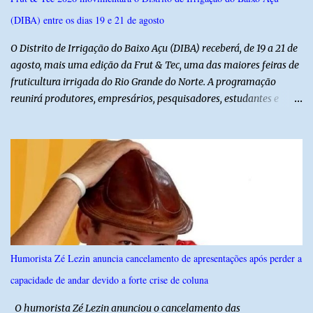
lideranças da Assembleia de Deus no Rio Grande do Norte. A
(DIBA) entre os dias 19 e 21 de agosto
Assembleia de Deus possui uma das maiores estruturas religiosas
do estado, com cerca de 1.600 igrejas distribuídas pelos municípios
O Distrito de Irrigação do Baixo Açu (DIBA) receberá, de 19 a 21 de
p...
agosto, mais uma edição da Frut & Tec, uma das maiores feiras de
fruticultura irrigada do Rio Grande do Norte. A programação
reunirá produtores, empresários, pesquisadores, estudantes e
profissionais do agronegócio, com palestras de especialistas,
visitas técnicas a campo e uma ampla exposição de empresas,
instituições e tecnologias voltadas ao setor. Além das atividades
técnicas, a feira contará com programação cultural. No dia 20 de
agosto, o público poderá prestigiar o show de humor com Mução,
seguido de apresentação musical de Vê Barreto. A Frut & Tec
reforça a importância do Distrito de Irrigação do Baixo Açu como
referência na fruticultura irrigada, promovendo conhecimento,
inovação e oportunidades para o desenvolvimento do agronegócio
Humorista Zé Lezin anuncia cancelamento de apresentações após perder a
potiguar. @associacaodiba
capacidade de andar devido a forte crise de coluna
O humorista Zé Lezin anunciou o cancelamento das