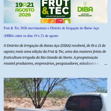
confiança de 95%. Registro no TSE: RN-09520/2026
Frut & Tec 2026 movimentará o Distrito de Irrigação do Baixo Açu
(DIBA) entre os dias 19 e 21 de agosto
O Distrito de Irrigação do Baixo Açu (DIBA) receberá, de 19 a 21 de
agosto, mais uma edição da Frut & Tec, uma das maiores feiras de
fruticultura irrigada do Rio Grande do Norte. A programação
reunirá produtores, empresários, pesquisadores, estudantes e
profissionais do agronegócio, com palestras de especialistas,
visitas técnicas a campo e uma ampla exposição de empresas,
instituições e tecnologias voltadas ao setor. Além das atividades
técnicas, a feira contará com programação cultural. No dia 20 de
agosto, o público poderá prestigiar o show de humor com Mução,
seguido de apresentação musical de Vê Barreto. A Frut & Tec
reforça a importância do Distrito de Irrigação do Baixo Açu como
referência na fruticultura irrigada, promovendo conhecimento,