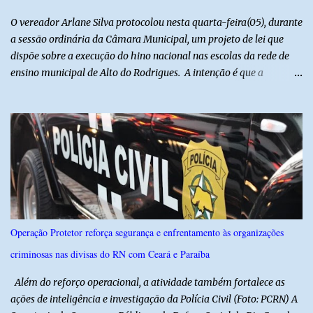
localização da caminhonete ou na identificação dos suspeitos pode
O vereador Arlane Silva protocolou nesta quarta-feira(05), durante
ser repassad...
a sessão ordinária da Câmara Municipal, um projeto de lei que
dispõe sobre a execução do hino nacional nas escolas da rede de
ensino municipal de Alto do Rodrigues. A intenção é que a
execução do hino nas escolas seja como instrumento de
fortalecimento da educação cívica, do respeito aos símbolos
nacionais e da formação da cidadania. O projeto prevê ainda que
a execução do hino nacional ocorra uma vez por semana, em dia
definido pela Secretaria Municipal de Educação do município. É
previsto também que as escolas da rede de ensino público
municipal deverão promover a discussão das letras do Hino
Nacional Brasileiro de modo a estimular os estudantes interpretar
e debater o seu conteúdo. De acordo com o vereador, a Secretaria
Operação Protetor reforça segurança e enfrentamento às organizações
Municipal de Educação poderá expedir normas complementares
criminosas nas divisas do RN com Ceará e Paraíba
necessárias ao cumprimento da lei.
Além do reforço operacional, a atividade também fortalece as
ações de inteligência e investigação da Polícia Civil (Foto: PCRN) A