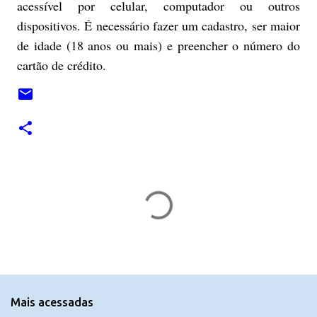
acessível por celular, computador ou outros
dispositivos. É necessário fazer um cadastro, ser maior
de idade (18 anos ou mais) e preencher o número do
cartão de crédito.
C
o
m
e
n
t
Mais acessadas
á