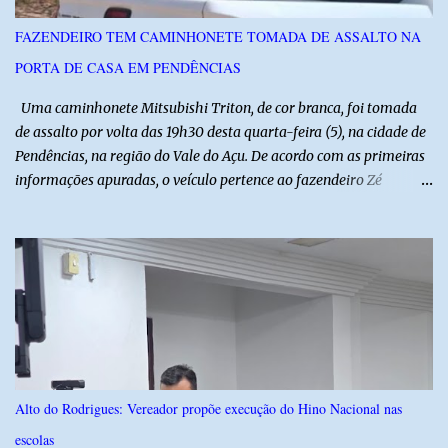
inovação e oportunidades para o desenvolvimento do agronegócio
FAZENDEIRO TEM CAMINHONETE TOMADA DE ASSALTO NA
potiguar. @associacaodiba
PORTA DE CASA EM PENDÊNCIAS
Uma caminhonete Mitsubishi Triton, de cor branca, foi tomada
de assalto por volta das 19h30 desta quarta-feira (5), na cidade de
Pendências, na região do Vale do Açu. De acordo com as primeiras
informações apuradas, o veículo pertence ao fazendeiro Zé
Dequias. A vítima teria sido surpreendida por dois homens
armados, que chegaram ao local em uma motocicleta e
anunciaram o assalto no momento em que ela estava em frente à
residência, no Centro da cidade. Ainda conforme relatos de
testemunhas, os suspeitos utilizavam roupas semelhantes a
uniformes de empresa, o que pode ter ajudado a não despertar
suspeitas antes da abordagem. Após a ação criminosa, a dupla
fugiu levando a caminhonete em direção ainda desconhecida. A
Polícia Militar foi acionada logo após o crime e realiza diligências
Alto do Rodrigues: Vereador propõe execução do Hino Nacional nas
na região na tentativa de localizar o veículo e identificar os
escolas
autores do assalto. Qualquer informação que possa ajudar na