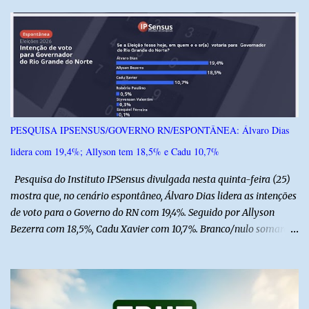
r
i
o
s
PESQUISA IPSENSUS/GOVERNO RN/ESPONTÂNEA: Álvaro Dias
lidera com 19,4%; Allyson tem 18,5% e Cadu 10,7%
Pesquisa do Instituto IPSensus divulgada nesta quinta-feira (25)
mostra que, no cenário espontâneo, Álvaro Dias lidera as intenções
de voto para o Governo do RN com 19,4%. Seguido por Allyson
Bezerra com 18,5%, Cadu Xavier com 10,7%. Branco/nulo somaram
6,4% e outros 43,8% não souberam responder. A pesquisa
IPSsensus ouviu 1.500 eleitores em todas as regiões do Rio Grande
do Norte entre os dias 18 e 22 de junho de 2026. O levantamento
possui margem de erro de 2,5 pontos percentuais e nível de