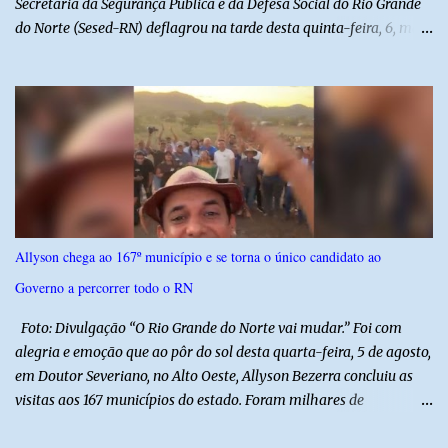
Secretaria da Segurança Pública e da Defesa Social do Rio Grande
do Norte (Sesed-RN) deflagrou na tarde desta quinta-feira, 6, mais
uma atividade da Operação P.R.O.T.E.T.O.R. (ou Operação Protetor)
– Divisas e Fronteiras, ação integrada voltada ao fortalecimento
da segurança pública para o enfrentamento de organizações
criminosas nos municípios localizados nas divisas do Rio Grande
do Norte com os estados do Ceará e da Paraíba. A mobilização,
com concentração e saída de equipes policiais, ocorreu às 16h, no
município de Baraúna, no Oeste potiguar. A operação reúne
efetivos da Polícia Militar do Rio Grande do Norte, da Polícia Civil
do Rio Grande do Norte e da Polícia Militar do Ceará, reforçando a
Allyson chega ao 167º município e se torna o único candidato ao
atuação integrada entre as forças de segurança e intensificando o
Governo a percorrer todo o RN
combate à criminalidade nas áreas de fronteira interestadual. As
ações também contemplam os...
Foto: Divulgação “O Rio Grande do Norte vai mudar.” Foi com
alegria e emoção que ao pôr do sol desta quarta-feira, 5 de agosto,
em Doutor Severiano, no Alto Oeste, Allyson Bezerra concluiu as
visitas aos 167 municípios do estado. Foram milhares de
quilômetros percorridos e incontáveis encontros com pessoas que
revelam a verdadeira força do Rio Grande do Norte. O candidato a