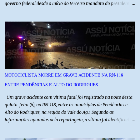
governo federal desde o início do terceiro mandato do presidente
Luiz Inácio Lula da Silva, em janeiro de 2023. Por lei, reuniões com
autoridades precisam ser informadas nas agendas dos agentes
públicos que participam dos encontros. Em duas oportunidades, a
lobista esteve no Palácio do Planalto e no gabinete do ministro do
Desenvolvimento Social, Wellington Dias, acompanhada do então
sócio de Lulinha. Os encontros não foram registrados nas agendas
oficiais. Fábio Luís é alvo de inquérito aberto nesta quinta-feira,
30, a pedido da PF, que apura se ele utilizou a influência do pai
para defender interesses empresariais com a administração
MOTOCICLISTA MORRE EM GRAVE ACIDENTE NA RN-118
pública. Segundo a Polícia Federal, a atuação dele contou com a
ENTRE PENDÊNCIAS E ALTO DO RODRIGUES
ajuda de Luchsinger e se concentrou no Ministério da Saúde e no
gabinete da Presidência....
Um grave acidente com vítima fatal foi registrado na noite desta
quinta-feira (6), na RN-118, entre os municípios de Pendências e
Alto do Rodrigues, na região do Vale do Açu. Segundo as
informações apuradas pela reportagem, a vítima foi identificada
como Jailson Silva, natural de Macau. Ele conduzia uma
motocicleta e seguia em direção ao seu município de origem