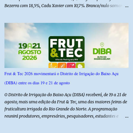
Bezerra com 18,5%, Cadu Xavier com 10,7%. Branco/nulo somaram
6,4% e outros 43,8% não souberam responder. A pesquisa
IPSsensus ouviu 1.500 eleitores em todas as regiões do Rio Grande
do Norte entre os dias 18 e 22 de junho de 2026. O levantamento
possui margem de erro de 2,5 pontos percentuais e nível de
confiança de 95%. Registro no TSE: RN-09520/2026
Frut & Tec 2026 movimentará o Distrito de Irrigação do Baixo Açu
(DIBA) entre os dias 19 e 21 de agosto
O Distrito de Irrigação do Baixo Açu (DIBA) receberá, de 19 a 21 de
agosto, mais uma edição da Frut & Tec, uma das maiores feiras de
fruticultura irrigada do Rio Grande do Norte. A programação
reunirá produtores, empresários, pesquisadores, estudantes e
profissionais do agronegócio, com palestras de especialistas,
visitas técnicas a campo e uma ampla exposição de empresas,