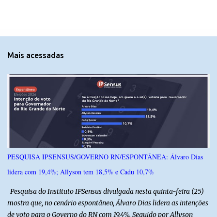
m
e
n
t
Mais acessadas
á
r
i
o
s
PESQUISA IPSENSUS/GOVERNO RN/ESPONTÂNEA: Álvaro Dias
lidera com 19,4%; Allyson tem 18,5% e Cadu 10,7%
Pesquisa do Instituto IPSensus divulgada nesta quinta-feira (25)
mostra que, no cenário espontâneo, Álvaro Dias lidera as intenções
de voto para o Governo do RN com 19,4%. Seguido por Allyson