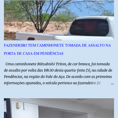
instituições e tecnologias voltadas ao setor. Além das atividades
técnicas, a feira contará com programação cultural. No dia 20 de
agosto, o público poderá prestigiar o show de humor com Mução,
seguido de apresentação musical de Vê Barreto. A Frut & Tec
reforça a importância do Distrito de Irrigação do Baixo Açu como
referência na fruticultura irrigada, promovendo conhecimento,
inovação e oportunidades para o desenvolvimento do agronegócio
FAZENDEIRO TEM CAMINHONETE TOMADA DE ASSALTO NA
potiguar. @associacaodiba
PORTA DE CASA EM PENDÊNCIAS
Uma caminhonete Mitsubishi Triton, de cor branca, foi tomada
de assalto por volta das 19h30 desta quarta-feira (5), na cidade de
Pendências, na região do Vale do Açu. De acordo com as primeiras
informações apuradas, o veículo pertence ao fazendeiro Zé
Dequias. A vítima teria sido surpreendida por dois homens
armados, que chegaram ao local em uma motocicleta e
anunciaram o assalto no momento em que ela estava em frente à
residência, no Centro da cidade. Ainda conforme relatos de
testemunhas, os suspeitos utilizavam roupas semelhantes a