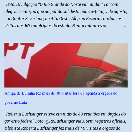
ações também contemplam os...
Foto: Divulgação “O Rio Grande do Norte vai mudar.” Foi com
alegria e emoção que ao pôr do sol desta quarta-feira, 5 de agosto,
em Doutor Severiano, no Alto Oeste, Allyson Bezerra concluiu as
visitas aos 167 municípios do estado. Foram milhares de
quilômetros percorridos e incontáveis encontros com pessoas que
revelam a verdadeira força do Rio Grande do Norte. O candidato a
Governador Allyson Bezerra concluiu as agendas do 167 Razões RN
após visitar todas as cidades potiguares, dos pequenos municípios
aos maiores centros do estado. A caminhada começou em 29 de
março pelo município de Touros, Marco Zero da BR-101 e foi
concluída nesta quarta-feira depois de 129 dias entre a primeira e
a última visita. Os registros estão sendo publicados no perfil do
Instagram @167RazoesRN Ao longo do percurso, Allyson conheceu
Amiga de Lulinha fez mais de 40 visitas fora da agenda a órgãos do
de perto as potencialidades, as belezas, a cultura e a força do povo,
governo Lula
mas também ouviu os dramas e as necessidades enfrentadas pelas
famílias em cada região. A iniciativa pe...
Roberta Luchsinger esteve em mais de 40 reuniões em órgãos do
governo federal Foto: @RoLuchsinger via X Sem registros oficiais,
a lobista Roberta Luchsinger fez mais de 40 visitas a órgãos do