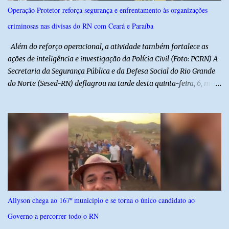
e debater o seu conteúdo. De acordo com o vereador, a Secretaria
Operação Protetor reforça segurança e enfrentamento às organizações
Municipal de Educação poderá expedir normas complementares
criminosas nas divisas do RN com Ceará e Paraíba
necessárias ao cumprimento da lei.
Além do reforço operacional, a atividade também fortalece as
ações de inteligência e investigação da Polícia Civil (Foto: PCRN) A
Secretaria da Segurança Pública e da Defesa Social do Rio Grande
do Norte (Sesed-RN) deflagrou na tarde desta quinta-feira, 6, mais
uma atividade da Operação P.R.O.T.E.T.O.R. (ou Operação Protetor)
– Divisas e Fronteiras, ação integrada voltada ao fortalecimento
da segurança pública para o enfrentamento de organizações
criminosas nos municípios localizados nas divisas do Rio Grande
do Norte com os estados do Ceará e da Paraíba. A mobilização,
com concentração e saída de equipes policiais, ocorreu às 16h, no
município de Baraúna, no Oeste potiguar. A operação reúne
efetivos da Polícia Militar do Rio Grande do Norte, da Polícia Civil
do Rio Grande do Norte e da Polícia Militar do Ceará, reforçando a
Allyson chega ao 167º município e se torna o único candidato ao
atuação integrada entre as forças de segurança e intensificando o
Governo a percorrer todo o RN
combate à criminalidade nas áreas de fronteira interestadual. As