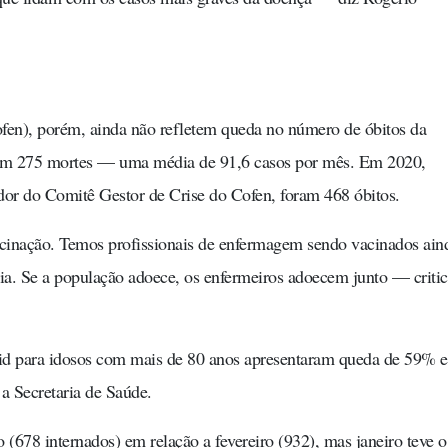
en), porém, ainda não refletem queda no número de óbitos da
oram 275 mortes — uma média de 91,6 casos por mês. Em 2020,
r do Comitê Gestor de Crise do Cofen, foram 468 óbitos.
inação. Temos profissionais de enfermagem sendo vacinados ain
ria. Se a população adoece, os enfermeiros adoecem junto — criti
vid para idosos com mais de 80 anos apresentaram queda de 59% 
a Secretaria de Saúde.
678 internados) em relação a fevereiro (932), mas janeiro teve o