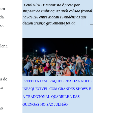
Geral VÍDEO: Motorista é preso por
 em
suspeita de embriaguez após colisão frontal
da.
na RN-118 entre Macau e Pendências que
deixou criança gravemente ferida
o,
01/08/2026 14h52 Imagens: Via Certa Natal
Foto: Reprodução Um motorista foi preso
em flagrante por suspeita de dirigir
lena
embriagado após um acidente que deixou
uma criança de 11 anos gravemente ferida
na manhã deste sábado (1º), na RN-118,
entre Macau e Pendências. Segundo a Polícia
Militar, dois carros que seguiam em sentidos
opostos bateram de frente. Um dos
s de
PREFEITA DRA. RAQUEL REALIZA NOITE
condutores apresentava sinais de
da
INESQUECÍVEL COM GRANDES SHOWS E
embriaguez, foi levado ao Hospital Regional
Tarcísio Maia, em Mossoró, e autuado em
A TRADICIONAL QUADRILHA DAS
flagrante. O exame pericial para confirmar a
QUENGAS NO SÃO JULHÃO
no
presença de álcool no organismo está em