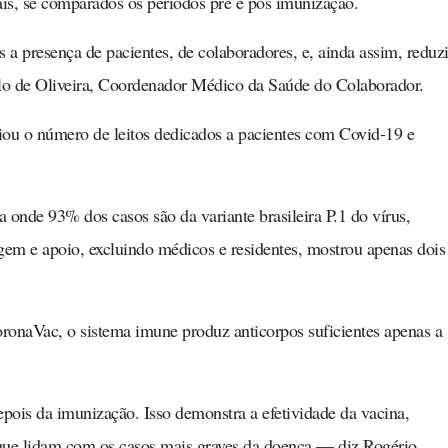
ais, se comparados os períodos pré e pós imunização.
 presença de pacientes, de colaboradores, e, ainda assim, redu
o de Oliveira, Coordenador Médico da Saúde do Colaborador.
liou o número de leitos dedicados a pacientes com Covid-19 e
 onde 93% dos casos são da variante brasileira P.1 do vírus,
em e apoio, excluindo médicos e residentes, mostrou apenas dois
ronaVac, o sistema imune produz anticorpos suficientes apenas a
pois da imunização. Isso demonstra a efetividade da vacina,
 que lidam com os casos mais graves da doença — diz Rogério