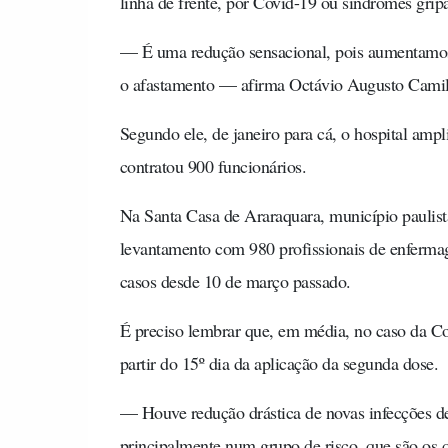
linha de frente, por Covid-19 ou síndromes grip
— É uma redução sensacional, pois aumentamos a
o afastamento — afirma Octávio Augusto Camil
Segundo ele, de janeiro para cá, o hospital amp
contratou 900 funcionários.
Na Santa Casa de Araraquara, município paulista
levantamento com 980 profissionais de enfermag
casos desde 10 de março passado.
É preciso lembrar que, em média, no caso da Co
partir do 15º dia da aplicação da segunda dose.
— Houve redução drástica de novas infecções de
principalmente num grupo de risco, que são os