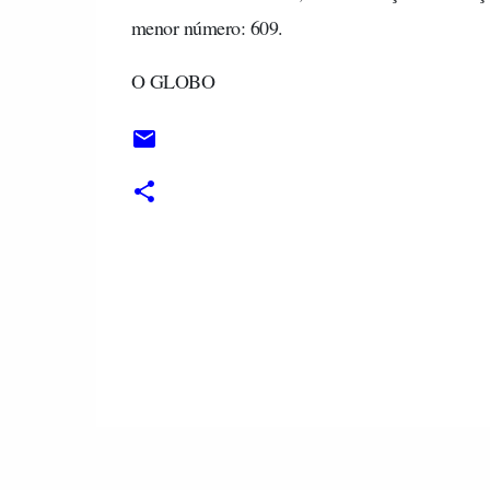
menor número: 609.
O GLOBO
C
o
m
e
n
t