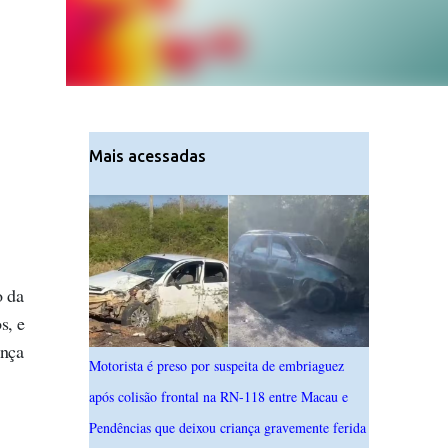
Mais acessadas
o da
s, e
ança
Motorista é preso por suspeita de embriaguez
após colisão frontal na RN-118 entre Macau e
Pendências que deixou criança gravemente ferida