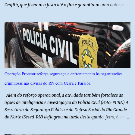
Grafith, que fizeram a festa até o fim e garantiram uma noite para
ficar na memória de todos. ​E foi com a irreverência que só o São
Julhão tem que a festa ganhou um brilho ainda mais especial. A
tradicional Quadrilha das Quengas tomou conta das ruas do Alto
com muita criatividade, alegria e irreverência, levando o público a
acompanhar cada passo desse grande cortejo que já faz parte da
identidade da festa. Entre risos, tradição e muita animação, a
Quadrilha das Quengas mostrou mais uma vez que cultura
popular também é feita de diversão e de um povo que sabe
celebrar suas raízes. ​O sucesso desta edição reforça o compromisso
Operação Protetor reforça segurança e enfrentamento às organizações
da administração da Prefeita Dra. Raquel com o resgate e a
criminosas nas divisas do RN com Ceará e Paraíba
valorização das tradições, unindo grandes atrações musicais e
manifestações populares em uma festa segura, org...
Além do reforço operacional, a atividade também fortalece as
ações de inteligência e investigação da Polícia Civil (Foto: PCRN) A
Secretaria da Segurança Pública e da Defesa Social do Rio Grande
do Norte (Sesed-RN) deflagrou na tarde desta quinta-feira, 6, mais
uma atividade da Operação P.R.O.T.E.T.O.R. (ou Operação Protetor)
– Divisas e Fronteiras, ação integrada voltada ao fortalecimento