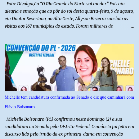
gabinete da Presidência....
Foto: Divulgação “O Rio Grande do Norte vai mudar.” Foi com
alegria e emoção que ao pôr do sol desta quarta-feira, 5 de agosto,
em Doutor Severiano, no Alto Oeste, Allyson Bezerra concluiu as
visitas aos 167 municípios do estado. Foram milhares de
quilômetros percorridos e incontáveis encontros com pessoas que
revelam a verdadeira força do Rio Grande do Norte. O candidato a
Governador Allyson Bezerra concluiu as agendas do 167 Razões RN
após visitar todas as cidades potiguares, dos pequenos municípios
aos maiores centros do estado. A caminhada começou em 29 de
março pelo município de Touros, Marco Zero da BR-101 e foi
concluída nesta quarta-feira depois de 129 dias entre a primeira e
a última visita. Os registros estão sendo publicados no perfil do
Instagram @167RazoesRN Ao longo do percurso, Allyson conheceu
Michelle tem candidatura confirmada ao Senado e diz que caminhará com
de perto as potencialidades, as belezas, a cultura e a força do povo,
Flávio Bolsonaro
mas também ouviu os dramas e as necessidades enfrentadas pelas
famílias em cada região. A iniciativa pe...
Michelle Bolsonaro (PL) confirmou neste domingo (2) a sua
candidatura ao Senado pelo Distrito Federal. O anúncio foi feito em
discurso lido pelo irmão da ex-primeira-dama em convenção