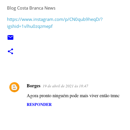
Blog Costa Branca News
https://www.instagram.com/p/CN0qub9heqD/?
igshid=1vlhu0zqzmepf
Borges
19 de abril de 2021 às 18:47
C
Agora pronto ninguém pode mais viver então tmnc
o
m
RESPONDER
e
n
t