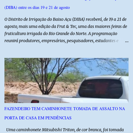
(DIBA) entre os dias 19 e 21 de agosto
O Distrito de Irrigação do Baixo Açu (DIBA) receberá, de 19 a 21 de
agosto, mais uma edição da Frut & Tec, uma das maiores feiras de
fruticultura irrigada do Rio Grande do Norte. A programação
reunirá produtores, empresários, pesquisadores, estudantes e
profissionais do agronegócio, com palestras de especialistas,
visitas técnicas a campo e uma ampla exposição de empresas,
instituições e tecnologias voltadas ao setor. Além das atividades
técnicas, a feira contará com programação cultural. No dia 20 de
agosto, o público poderá prestigiar o show de humor com Mução,
seguido de apresentação musical de Vê Barreto. A Frut & Tec
reforça a importância do Distrito de Irrigação do Baixo Açu como
referência na fruticultura irrigada, promovendo conhecimento,
inovação e oportunidades para o desenvolvimento do agronegócio
FAZENDEIRO TEM CAMINHONETE TOMADA DE ASSALTO NA
potiguar. @associacaodiba
PORTA DE CASA EM PENDÊNCIAS
Uma caminhonete Mitsubishi Triton, de cor branca, foi tomada