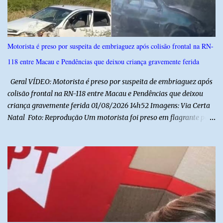
previsto também que as escolas da rede de ensino público
municipal deverão promover a discussão das letras do Hino
Nacional Brasileiro de modo a estimular os estudantes interpretar
e debater o seu conteúdo. De acordo com o vereador, a Secretaria
Motorista é preso por suspeita de embriaguez após colisão frontal na RN-
Municipal de Educação poderá expedir normas complementares
118 entre Macau e Pendências que deixou criança gravemente ferida
necessárias ao cumprimento da lei.
Geral VÍDEO: Motorista é preso por suspeita de embriaguez após
colisão frontal na RN-118 entre Macau e Pendências que deixou
criança gravemente ferida 01/08/2026 14h52 Imagens: Via Certa
Natal Foto: Reprodução Um motorista foi preso em flagrante por
suspeita de dirigir embriagado após um acidente que deixou uma
criança de 11 anos gravemente ferida na manhã deste sábado (1º),
na RN-118, entre Macau e Pendências. Segundo a Polícia Militar,
dois carros que seguiam em sentidos opostos bateram de frente.
Um dos condutores apresentava sinais de embriaguez, foi levado
ao Hospital Regional Tarcísio Maia, em Mossoró, e autuado em
flagrante. O exame pericial para confirmar a presença de álcool no
organismo está em andamento. No outro veículo estavam