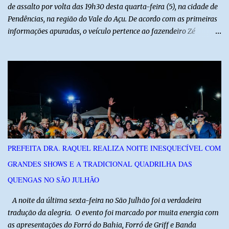
de assalto por volta das 19h30 desta quarta-feira (5), na cidade de
Pendências, na região do Vale do Açu. De acordo com as primeiras
informações apuradas, o veículo pertence ao fazendeiro Zé
Dequias. A vítima teria sido surpreendida por dois homens
armados, que chegaram ao local em uma motocicleta e
anunciaram o assalto no momento em que ela estava em frente à
residência, no Centro da cidade. Ainda conforme relatos de
testemunhas, os suspeitos utilizavam roupas semelhantes a
uniformes de empresa, o que pode ter ajudado a não despertar
suspeitas antes da abordagem. Após a ação criminosa, a dupla
fugiu levando a caminhonete em direção ainda desconhecida. A
Polícia Militar foi acionada logo após o crime e realiza diligências
PREFEITA DRA. RAQUEL REALIZA NOITE INESQUECÍVEL COM
na região na tentativa de localizar o veículo e identificar os
GRANDES SHOWS E A TRADICIONAL QUADRILHA DAS
autores do assalto. Qualquer informação que possa ajudar na
localização da caminhonete ou na identificação dos suspeitos pode
QUENGAS NO SÃO JULHÃO
ser repassad...
​ A noite da última sexta-feira no São Julhão foi a verdadeira
tradução da alegria. O evento foi marcado por muita energia com
as apresentações do Forró do Bahia, Forró de Griff e Banda