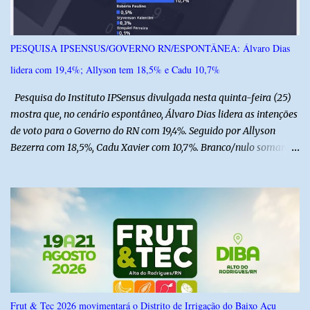
m
e
n
PESQUISA IPSENSUS/GOVERNO RN/ESPONTÂNEA: Álvaro Dias
t
lidera com 19,4%; Allyson tem 18,5% e Cadu 10,7%
á
r
Pesquisa do Instituto IPSensus divulgada nesta quinta-feira (25)
i
mostra que, no cenário espontâneo, Álvaro Dias lidera as intenções
o
de voto para o Governo do RN com 19,4%. Seguido por Allyson
Bezerra com 18,5%, Cadu Xavier com 10,7%. Branco/nulo somaram
6,4% e outros 43,8% não souberam responder. A pesquisa
IPSsensus ouviu 1.500 eleitores em todas as regiões do Rio Grande
do Norte entre os dias 18 e 22 de junho de 2026. O levantamento
possui margem de erro de 2,5 pontos percentuais e nível de
confiança de 95%. Registro no TSE: RN-09520/2026
Frut & Tec 2026 movimentará o Distrito de Irrigação do Baixo Açu