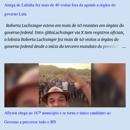
funcionários da Caern que seguiam para uma partida de futebol. O
Amiga de Lulinha fez mais de 40 visitas fora da agenda a órgãos do
motorista e uma mulher sofreram ferimentos leves. A criança, que
governo Lula
estava no carro com o grupo, ficou gravemente ferida, precisou ser
entubada e foi transferida de helicóptero...
Roberta Luchsinger esteve em mais de 40 reuniões em órgãos do
governo federal Foto: @RoLuchsinger via X Sem registros oficiais,
a lobista Roberta Luchsinger fez mais de 40 visitas a órgãos do
governo federal desde o início do terceiro mandato do presidente
Luiz Inácio Lula da Silva, em janeiro de 2023. Por lei, reuniões com
autoridades precisam ser informadas nas agendas dos agentes
públicos que participam dos encontros. Em duas oportunidades, a
lobista esteve no Palácio do Planalto e no gabinete do ministro do
Desenvolvimento Social, Wellington Dias, acompanhada do então
sócio de Lulinha. Os encontros não foram registrados nas agendas
oficiais. Fábio Luís é alvo de inquérito aberto nesta quinta-feira,
30, a pedido da PF, que apura se ele utilizou a influência do pai
para defender interesses empresariais com a administração
Allyson chega ao 167º município e se torna o único candidato ao
pública. Segundo a Polícia Federal, a atuação dele contou com a
Governo a percorrer todo o RN
ajuda de Luchsinger e se concentrou no Ministério da Saúde e no