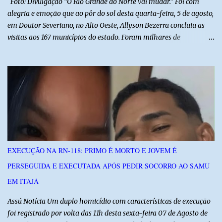
Foto: Divulgação “O Rio Grande do Norte vai mudar.” Foi com
alegria e emoção que ao pôr do sol desta quarta-feira, 5 de agosto,
em Doutor Severiano, no Alto Oeste, Allyson Bezerra concluiu as
visitas aos 167 municípios do estado. Foram milhares de
quilômetros percorridos e incontáveis encontros com pessoas que
revelam a verdadeira força do Rio Grande do Norte. O candidato a
Governador Allyson Bezerra concluiu as agendas do 167 Razões RN
após visitar todas as cidades potiguares, dos pequenos municípios
aos maiores centros do estado. A caminhada começou em 29 de
março pelo município de Touros, Marco Zero da BR-101 e foi
concluída nesta quarta-feira depois de 129 dias entre a primeira e
a última visita. Os registros estão sendo publicados no perfil do
Instagram @167RazoesRN Ao longo do percurso, Allyson conheceu
EXECUÇÃO NA RN-118: PRIMO É MORTO E JOVEM É
de perto as potencialidades, as belezas, a cultura e a força do povo,
PERSEGUIDA E EXECUTADA APÓS PEDIR SOCORRO AO SAMU
mas também ouviu os dramas e as necessidades enfrentadas pelas
famílias em cada região. A iniciativa pe...
EM ITAJÁ
Assú Notícia Um duplo homicídio com características de execução
foi registrado por volta das 11h desta sexta-feira 07 de Agosto de