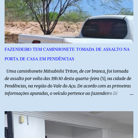
instituições e tecnologias voltadas ao setor. Além das atividades
técnicas, a feira contará com programação cultural. No dia 20 de
agosto, o público poderá prestigiar o show de humor com Mução,
seguido de apresentação musical de Vê Barreto. A Frut & Tec
reforça a importância do Distrito de Irrigação do Baixo Açu como
referência na fruticultura irrigada, promovendo conhecimento,
inovação e oportunidades para o desenvolvimento do agronegócio
FAZENDEIRO TEM CAMINHONETE TOMADA DE ASSALTO NA
potiguar. @associacaodiba
PORTA DE CASA EM PENDÊNCIAS
Uma caminhonete Mitsubishi Triton, de cor branca, foi tomada
de assalto por volta das 19h30 desta quarta-feira (5), na cidade de
Pendências, na região do Vale do Açu. De acordo com as primeiras
informações apuradas, o veículo pertence ao fazendeiro Zé
Dequias. A vítima teria sido surpreendida por dois homens
armados, que chegaram ao local em uma motocicleta e
anunciaram o assalto no momento em que ela estava em frente à
residência, no Centro da cidade. Ainda conforme relatos de
testemunhas, os suspeitos utilizavam roupas semelhantes a
uniformes de empresa, o que pode ter ajudado a não despertar