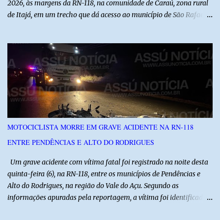
2026, às margens da RN-118, na comunidade de Caraú, zona rural
de Itajá, em um trecho que dá acesso ao município de São Rafael.
O Assú Notícia foi o único veículo de comunicação presente no
local, acompanhando toda a ocorrência com exclusividade. O
repórter Jalisson Ferreira apurou os fatos diretamente com as
equipes que atuaram na ocorrência e acompanhou o trabalho da
Polícia Militar, Polícia Civil e Polícia Científica. Segundo as
informações levantadas pela reportagem, o Serviço de
Atendimento Móvel de Urgência (SAMU) recebeu uma ligação de
uma mulher informando que havia sido baleada nas
proximidades da rodovia e que precisava de socorro. Diante da
MOTOCICLISTA MORRE EM GRAVE ACIDENTE NA RN-118
informação, a equipe solicitou apoio da Polícia Militar e iniciou
ENTRE PENDÊNCIAS E ALTO DO RODRIGUES
buscas ao longo da RN-118, entre Itajá e São Rafael. Apesar das
diligências, nenhuma vítima foi encontrada inicialmente. Somente
Um grave acidente com vítima fatal foi registrado na noite desta
após cerca de ...
quinta-feira (6), na RN-118, entre os municípios de Pendências e
Alto do Rodrigues, na região do Vale do Açu. Segundo as
informações apuradas pela reportagem, a vítima foi identificada
como Jailson Silva, natural de Macau. Ele conduzia uma