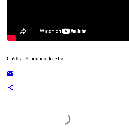
Crédito: Panorama do Alto
C
o