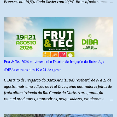
Bezerra com 18,5%, Cadu Xavier com 10,7%. Branco/nulo somaram
6,4% e outros 43,8% não souberam responder. A pesquisa
IPSsensus ouviu 1.500 eleitores em todas as regiões do Rio Grande
do Norte entre os dias 18 e 22 de junho de 2026. O levantamento
possui margem de erro de 2,5 pontos percentuais e nível de
confiança de 95%. Registro no TSE: RN-09520/2026
Frut & Tec 2026 movimentará o Distrito de Irrigação do Baixo Açu
(DIBA) entre os dias 19 e 21 de agosto
O Distrito de Irrigação do Baixo Açu (DIBA) receberá, de 19 a 21 de
agosto, mais uma edição da Frut & Tec, uma das maiores feiras de
fruticultura irrigada do Rio Grande do Norte. A programação
reunirá produtores, empresários, pesquisadores, estudantes e
profissionais do agronegócio, com palestras de especialistas,
visitas técnicas a campo e uma ampla exposição de empresas,