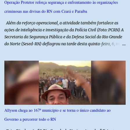
Operação Protetor reforça segurança e enfrentamento às organizações
Municipal de Educação poderá expedir normas complementares
criminosas nas divisas do RN com Ceará e Paraíba
necessárias ao cumprimento da lei.
Além do reforço operacional, a atividade também fortalece as
ações de inteligência e investigação da Polícia Civil (Foto: PCRN) A
Secretaria da Segurança Pública e da Defesa Social do Rio Grande
do Norte (Sesed-RN) deflagrou na tarde desta quinta-feira, 6, mais
uma atividade da Operação P.R.O.T.E.T.O.R. (ou Operação Protetor)
– Divisas e Fronteiras, ação integrada voltada ao fortalecimento
da segurança pública para o enfrentamento de organizações
criminosas nos municípios localizados nas divisas do Rio Grande
do Norte com os estados do Ceará e da Paraíba. A mobilização,
com concentração e saída de equipes policiais, ocorreu às 16h, no
município de Baraúna, no Oeste potiguar. A operação reúne
efetivos da Polícia Militar do Rio Grande do Norte, da Polícia Civil
do Rio Grande do Norte e da Polícia Militar do Ceará, reforçando a
Allyson chega ao 167º município e se torna o único candidato ao
atuação integrada entre as forças de segurança e intensificando o
Governo a percorrer todo o RN
combate à criminalidade nas áreas de fronteira interestadual. As
ações também contemplam os...