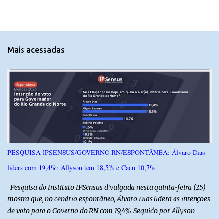
m
e
n
t
Mais acessadas
á
r
i
o
s
PESQUISA IPSENSUS/GOVERNO RN/ESPONTÂNEA: Álvaro Dias
lidera com 19,4%; Allyson tem 18,5% e Cadu 10,7%
Pesquisa do Instituto IPSensus divulgada nesta quinta-feira (25)
mostra que, no cenário espontâneo, Álvaro Dias lidera as intenções
de voto para o Governo do RN com 19,4%. Seguido por Allyson