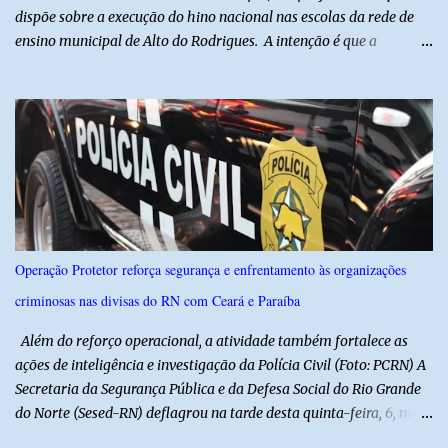
dispõe sobre a execução do hino nacional nas escolas da rede de
ensino municipal de Alto do Rodrigues. A intenção é que a
execução do hino nas escolas seja como instrumento de
fortalecimento da educação cívica, do respeito aos símbolos
nacionais e da formação da cidadania. O projeto prevê ainda que
a execução do hino nacional ocorra uma vez por semana, em dia
definido pela Secretaria Municipal de Educação do município. É
previsto também que as escolas da rede de ensino público
municipal deverão promover a discussão das letras do Hino
Nacional Brasileiro de modo a estimular os estudantes interpretar
e debater o seu conteúdo. De acordo com o vereador, a Secretaria
Operação Protetor reforça segurança e enfrentamento às organizações
Municipal de Educação poderá expedir normas complementares
criminosas nas divisas do RN com Ceará e Paraíba
necessárias ao cumprimento da lei.
Além do reforço operacional, a atividade também fortalece as
ações de inteligência e investigação da Polícia Civil (Foto: PCRN) A
Secretaria da Segurança Pública e da Defesa Social do Rio Grande
do Norte (Sesed-RN) deflagrou na tarde desta quinta-feira, 6, mais
uma atividade da Operação P.R.O.T.E.T.O.R. (ou Operação Protetor)