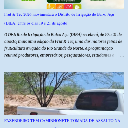
Frut & Tec 2026 movimentará o Distrito de Irrigação do Baixo Açu
(DIBA) entre os dias 19 e 21 de agosto
O Distrito de Irrigação do Baixo Açu (DIBA) receberá, de 19 a 21 de
agosto, mais uma edição da Frut & Tec, uma das maiores feiras de
fruticultura irrigada do Rio Grande do Norte. A programação
reunirá produtores, empresários, pesquisadores, estudantes e
profissionais do agronegócio, com palestras de especialistas,
visitas técnicas a campo e uma ampla exposição de empresas,
instituições e tecnologias voltadas ao setor. Além das atividades
técnicas, a feira contará com programação cultural. No dia 20 de
agosto, o público poderá prestigiar o show de humor com Mução,
seguido de apresentação musical de Vê Barreto. A Frut & Tec
reforça a importância do Distrito de Irrigação do Baixo Açu como
referência na fruticultura irrigada, promovendo conhecimento,
inovação e oportunidades para o desenvolvimento do agronegócio
FAZENDEIRO TEM CAMINHONETE TOMADA DE ASSALTO NA
potiguar. @associacaodiba