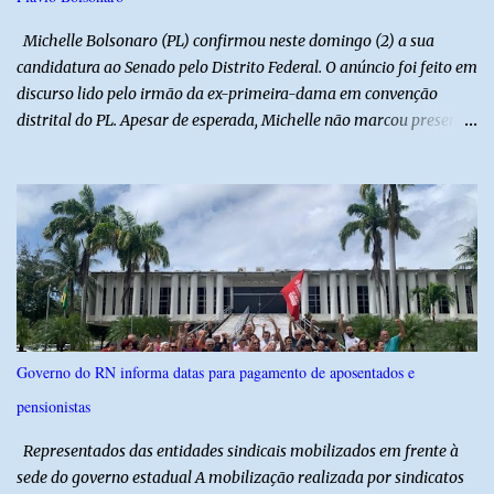
Polícia Militar realizou o isolamento da área para garantir a
preservação da cena, enquanto aguardava a chegada da Polícia
Michelle Bolsonaro (PL) confirmou neste domingo (2) a sua
Ci...
candidatura ao Senado pelo Distrito Federal. O anúncio foi feito em
discurso lido pelo irmão da ex-primeira-dama em convenção
distrital do PL. Apesar de esperada, Michelle não marcou presença
no evento. Horas antes, a ex-primeira-dama recebeu alta do
hospital DF Star, onde estava internada desde a noite de sábado
(1º) com um quadro de cefaleia. “Eu gostaria muito de estar aí
com vocês, mas faz mais de dez dias que estou com enxaqueca
muito forte. Estava tomando medicamentos, mas isso não
resolveu. Ontem fui ao hospital, onde fiquei internada. Meu corpo
precisou parar, mas o meu compromisso com vocês não parou” ,
diz trecho da mensagem lida por Diego, irmão da ex-primeirda-
dama. “Caminhar juntos”, diz Mchelle sobre Flávio “É por isso que
Governo do RN informa datas para pagamento de aposentados e
aceitei esse desafio. Sou pré-candidata ao Senado. Meu marido
pensionistas
escolheu o Flávio para estar à frente dessa multidão e vamos
caminhar juntos e a passos largos. Queremos justiça de verdade”,
Representados das entidades sindicais mobilizados em frente à
d...
sede do governo estadual A mobilização realizada por sindicatos