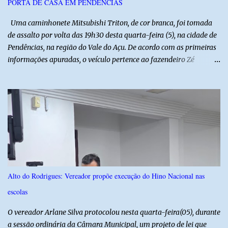
PORTA DE CASA EM PENDÊNCIAS
Uma caminhonete Mitsubishi Triton, de cor branca, foi tomada
de assalto por volta das 19h30 desta quarta-feira (5), na cidade de
Pendências, na região do Vale do Açu. De acordo com as primeiras
informações apuradas, o veículo pertence ao fazendeiro Zé
Dequias. A vítima teria sido surpreendida por dois homens
armados, que chegaram ao local em uma motocicleta e
anunciaram o assalto no momento em que ela estava em frente à
residência, no Centro da cidade. Ainda conforme relatos de
testemunhas, os suspeitos utilizavam roupas semelhantes a
uniformes de empresa, o que pode ter ajudado a não despertar
suspeitas antes da abordagem. Após a ação criminosa, a dupla
fugiu levando a caminhonete em direção ainda desconhecida. A
Polícia Militar foi acionada logo após o crime e realiza diligências
Alto do Rodrigues: Vereador propõe execução do Hino Nacional nas
na região na tentativa de localizar o veículo e identificar os
escolas
autores do assalto. Qualquer informação que possa ajudar na
localização da caminhonete ou na identificação dos suspeitos pode
O vereador Arlane Silva protocolou nesta quarta-feira(05), durante
ser repassad...
a sessão ordinária da Câmara Municipal, um projeto de lei que