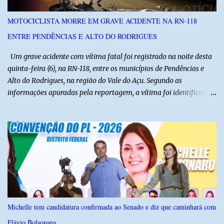
30, a pedido da PF, que apura se ele utilizou a influência do pai
para defender interesses empresariais com a administração
MOTOCICLISTA MORRE EM GRAVE ACIDENTE NA RN-118
pública. Segundo a Polícia Federal, a atuação dele contou com a
ENTRE PENDÊNCIAS E ALTO DO RODRIGUES
ajuda de Luchsinger e se concentrou no Ministério da Saúde e no
gabinete da Presidência....
Um grave acidente com vítima fatal foi registrado na noite desta
quinta-feira (6), na RN-118, entre os municípios de Pendências e
Alto do Rodrigues, na região do Vale do Açu. Segundo as
informações apuradas pela reportagem, a vítima foi identificada
como Jailson Silva, natural de Macau. Ele conduzia uma
motocicleta e seguia em direção ao seu município de origem
quando, ao passar por uma curva, perdeu o controle do veículo e
acabou colidindo frontalmente com um caminhão pertencente à
empresa CLC. Com a violência do impacto, o motociclista morreu
ainda no local. A ambulância do Hospital de Alto do Rodrigues foi
acionada para prestar socorro, porém, ao chegar, a equipe
constatou que a vítima já estava sem sinais vitais. A força da
colisão foi tão intensa que diversas peças da motocicleta ficaram
Michelle tem candidatura confirmada ao Senado e diz que caminhará com
espalhadas pela rodovia, evidenciando a gravidade do acidente. A
Flávio Bolsonaro