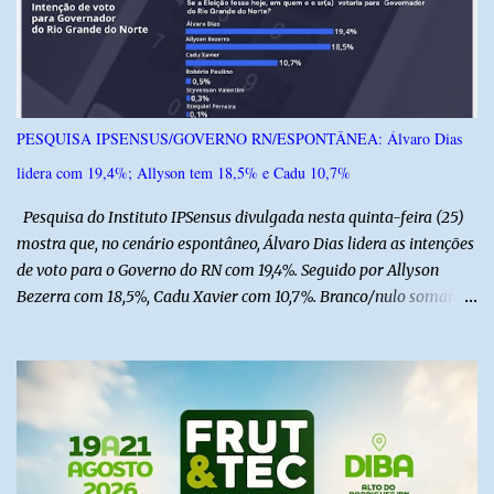
o
s
PESQUISA IPSENSUS/GOVERNO RN/ESPONTÂNEA: Álvaro Dias
lidera com 19,4%; Allyson tem 18,5% e Cadu 10,7%
Pesquisa do Instituto IPSensus divulgada nesta quinta-feira (25)
mostra que, no cenário espontâneo, Álvaro Dias lidera as intenções
de voto para o Governo do RN com 19,4%. Seguido por Allyson
Bezerra com 18,5%, Cadu Xavier com 10,7%. Branco/nulo somaram
6,4% e outros 43,8% não souberam responder. A pesquisa
IPSsensus ouviu 1.500 eleitores em todas as regiões do Rio Grande
do Norte entre os dias 18 e 22 de junho de 2026. O levantamento
possui margem de erro de 2,5 pontos percentuais e nível de
confiança de 95%. Registro no TSE: RN-09520/2026