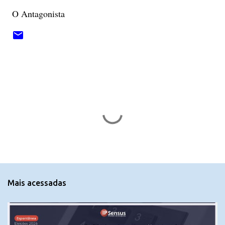
O Antagonista
C
o
m
e
n
t
Mais acessadas
á
r
i