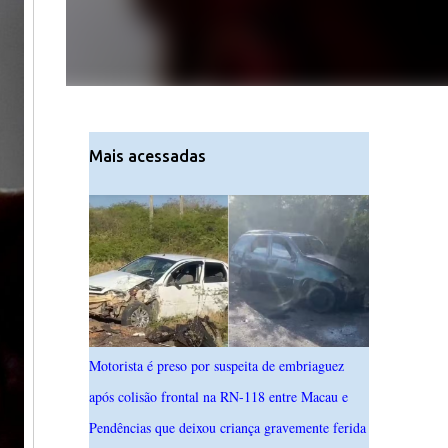
Mais acessadas
Motorista é preso por suspeita de embriaguez
após colisão frontal na RN-118 entre Macau e
Pendências que deixou criança gravemente ferida