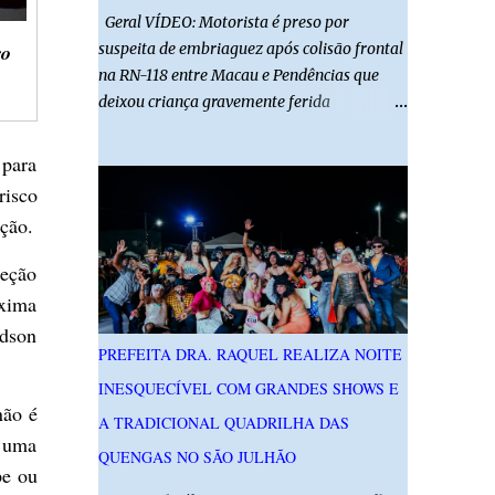
Geral VÍDEO: Motorista é preso por
ro
suspeita de embriaguez após colisão frontal
na RN-118 entre Macau e Pendências que
deixou criança gravemente ferida
01/08/2026 14h52 Imagens: Via Certa Natal
Foto: Reprodução Um motorista foi preso
 para
em flagrante por suspeita de dirigir
risco
embriagado após um acidente que deixou
ação.
uma criança de 11 anos gravemente ferida
na manhã deste sábado (1º), na RN-118,
teção
entre Macau e Pendências. Segundo a Polícia
áxima
Militar, dois carros que seguiam em sentidos
Edson
opostos bateram de frente. Um dos
PREFEITA DRA. RAQUEL REALIZA NOITE
condutores apresentava sinais de
INESQUECÍVEL COM GRANDES SHOWS E
embriaguez, foi levado ao Hospital Regional
não é
Tarcísio Maia, em Mossoró, e autuado em
A TRADICIONAL QUADRILHA DAS
e uma
flagrante. O exame pericial para confirmar a
QUENGAS NO SÃO JULHÃO
pe ou
presença de álcool no organismo está em