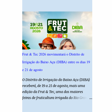
19,4%. Seguido por Allyson Bezerra com
criança é filha de um policial militar. PM
18,5%, Cadu Xavier com 10,7%. Branco/nulo
reforça alerta sobre álcool e direção Em
somaram 6,4% e outros 43,8% não
nota, a Polícia Militar manifestou
souberam responder. A pesquisa IPSsensus
solidariedade à vítima e aos familiares e
ouviu 1.500 eleitores em todas as regiões do
destacou q...
Rio Grande do Norte entre os dias 18 e 22 de
junho de 2026. O levantamento possui
margem de erro de 2,5 pontos percentuais e
nível de confiança de 95%. Registro no TSE:
Frut & Tec 2026 movimentará o Distrito de
RN-09520/2026
Irrigação do Baixo Açu (DIBA) entre os dias 19
e 21 de agosto
O Distrito de Irrigação do Baixo Açu (DIBA)
receberá, de 19 a 21 de agosto, mais uma
edição da Frut & Tec, uma das maiores
feiras de fruticultura irrigada do Rio Grande
do Norte. A programação reunirá
produtores, empresários, pesquisadores,