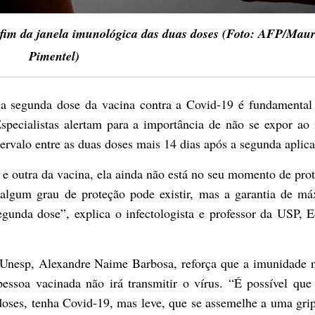
o fim da janela imunológica das duas doses (Foto: AFP/Mau
Pimentel)
 e a segunda dose da vacina contra a Covid-19 é fundamental
Especialistas alertam para a importância de não se expor ao 
tervalo entre as duas doses mais 14 dias após a segunda aplic
e outra da vacina, ela ainda não está no seu momento de pro
 algum grau de proteção pode existir, mas a garantia de m
egunda dose”, explica o infectologista e professor da USP, 
 Unesp, Alexandre Naime Barbosa, reforça que a imunidade 
ssoa vacinada não irá transmitir o vírus. “É possível qu
ses, tenha Covid-19, mas leve, que se assemelhe a uma gri