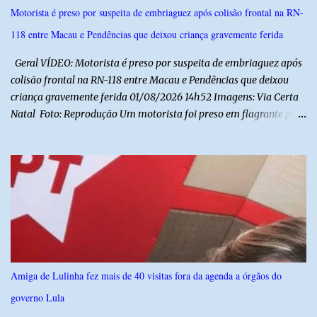
e debater o seu conteúdo. De acordo com o vereador, a Secretaria
Motorista é preso por suspeita de embriaguez após colisão frontal na RN-
Municipal de Educação poderá expedir normas complementares
118 entre Macau e Pendências que deixou criança gravemente ferida
necessárias ao cumprimento da lei.
Geral VÍDEO: Motorista é preso por suspeita de embriaguez após
colisão frontal na RN-118 entre Macau e Pendências que deixou
criança gravemente ferida 01/08/2026 14h52 Imagens: Via Certa
Natal Foto: Reprodução Um motorista foi preso em flagrante por
suspeita de dirigir embriagado após um acidente que deixou uma
criança de 11 anos gravemente ferida na manhã deste sábado (1º),
na RN-118, entre Macau e Pendências. Segundo a Polícia Militar,
dois carros que seguiam em sentidos opostos bateram de frente.
Um dos condutores apresentava sinais de embriaguez, foi levado
ao Hospital Regional Tarcísio Maia, em Mossoró, e autuado em
flagrante. O exame pericial para confirmar a presença de álcool no
organismo está em andamento. No outro veículo estavam
funcionários da Caern que seguiam para uma partida de futebol. O
Amiga de Lulinha fez mais de 40 visitas fora da agenda a órgãos do
motorista e uma mulher sofreram ferimentos leves. A criança, que
governo Lula
estava no carro com o grupo, ficou gravemente ferida, precisou ser