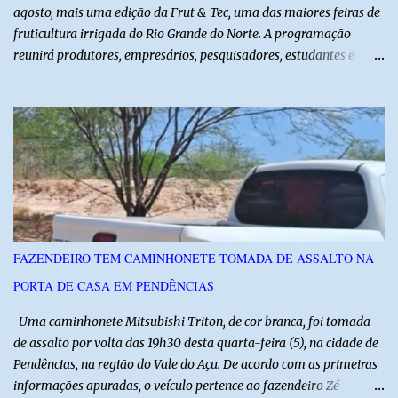
agosto, mais uma edição da Frut & Tec, uma das maiores feiras de
fruticultura irrigada do Rio Grande do Norte. A programação
reunirá produtores, empresários, pesquisadores, estudantes e
profissionais do agronegócio, com palestras de especialistas,
visitas técnicas a campo e uma ampla exposição de empresas,
instituições e tecnologias voltadas ao setor. Além das atividades
técnicas, a feira contará com programação cultural. No dia 20 de
agosto, o público poderá prestigiar o show de humor com Mução,
seguido de apresentação musical de Vê Barreto. A Frut & Tec
reforça a importância do Distrito de Irrigação do Baixo Açu como
referência na fruticultura irrigada, promovendo conhecimento,
inovação e oportunidades para o desenvolvimento do agronegócio
FAZENDEIRO TEM CAMINHONETE TOMADA DE ASSALTO NA
potiguar. @associacaodiba
PORTA DE CASA EM PENDÊNCIAS
Uma caminhonete Mitsubishi Triton, de cor branca, foi tomada
de assalto por volta das 19h30 desta quarta-feira (5), na cidade de
Pendências, na região do Vale do Açu. De acordo com as primeiras
informações apuradas, o veículo pertence ao fazendeiro Zé