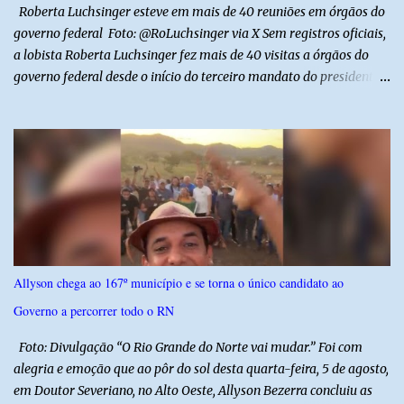
entubada e foi transferida de helicóptero...
Roberta Luchsinger esteve em mais de 40 reuniões em órgãos do
governo federal Foto: @RoLuchsinger via X Sem registros oficiais,
a lobista Roberta Luchsinger fez mais de 40 visitas a órgãos do
governo federal desde o início do terceiro mandato do presidente
Luiz Inácio Lula da Silva, em janeiro de 2023. Por lei, reuniões com
autoridades precisam ser informadas nas agendas dos agentes
públicos que participam dos encontros. Em duas oportunidades, a
lobista esteve no Palácio do Planalto e no gabinete do ministro do
Desenvolvimento Social, Wellington Dias, acompanhada do então
sócio de Lulinha. Os encontros não foram registrados nas agendas
oficiais. Fábio Luís é alvo de inquérito aberto nesta quinta-feira,
30, a pedido da PF, que apura se ele utilizou a influência do pai
para defender interesses empresariais com a administração
Allyson chega ao 167º município e se torna o único candidato ao
pública. Segundo a Polícia Federal, a atuação dele contou com a
Governo a percorrer todo o RN
ajuda de Luchsinger e se concentrou no Ministério da Saúde e no
gabinete da Presidência....
Foto: Divulgação “O Rio Grande do Norte vai mudar.” Foi com
alegria e emoção que ao pôr do sol desta quarta-feira, 5 de agosto,
em Doutor Severiano, no Alto Oeste, Allyson Bezerra concluiu as