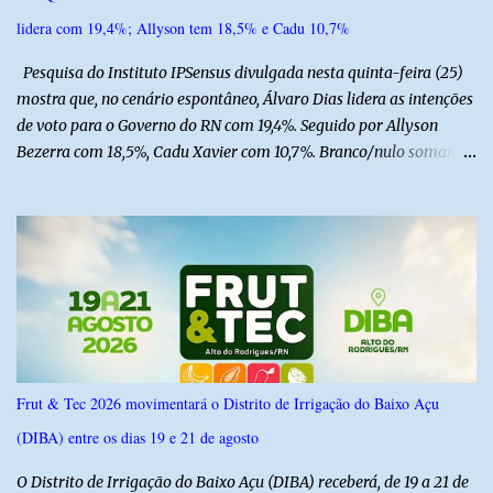
lidera com 19,4%; Allyson tem 18,5% e Cadu 10,7%
Pesquisa do Instituto IPSensus divulgada nesta quinta-feira (25)
mostra que, no cenário espontâneo, Álvaro Dias lidera as intenções
de voto para o Governo do RN com 19,4%. Seguido por Allyson
Bezerra com 18,5%, Cadu Xavier com 10,7%. Branco/nulo somaram
6,4% e outros 43,8% não souberam responder. A pesquisa
IPSsensus ouviu 1.500 eleitores em todas as regiões do Rio Grande
do Norte entre os dias 18 e 22 de junho de 2026. O levantamento
possui margem de erro de 2,5 pontos percentuais e nível de
confiança de 95%. Registro no TSE: RN-09520/2026
Frut & Tec 2026 movimentará o Distrito de Irrigação do Baixo Açu
(DIBA) entre os dias 19 e 21 de agosto
O Distrito de Irrigação do Baixo Açu (DIBA) receberá, de 19 a 21 de