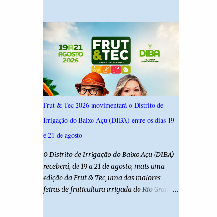
19,4%. Seguido por Allyson Bezerra com
criança é filha de um policial militar. PM
18,5%, Cadu Xavier com 10,7%. Branco/nulo
reforça alerta sobre álcool e direção Em
somaram 6,4% e outros 43,8% não
nota, a Polícia Militar manifestou
souberam responder. A pesquisa IPSsensus
solidariedade à vítima e aos familiares e
ouviu 1.500 eleitores em todas as regiões do
destacou q...
Rio Grande do Norte entre os dias 18 e 22 de
junho de 2026. O levantamento possui
margem de erro de 2,5 pontos percentuais e
nível de confiança de 95%. Registro no TSE:
Frut & Tec 2026 movimentará o Distrito de
RN-09520/2026
Irrigação do Baixo Açu (DIBA) entre os dias 19
e 21 de agosto
O Distrito de Irrigação do Baixo Açu (DIBA)
receberá, de 19 a 21 de agosto, mais uma
edição da Frut & Tec, uma das maiores
feiras de fruticultura irrigada do Rio Grande
do Norte. A programação reunirá
produtores, empresários, pesquisadores,