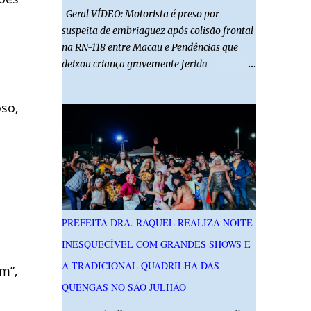
Geral VÍDEO: Motorista é preso por
suspeita de embriaguez após colisão frontal
na RN-118 entre Macau e Pendências que
deixou criança gravemente ferida
01/08/2026 14h52 Imagens: Via Certa Natal
Foto: Reprodução Um motorista foi preso
oso,
em flagrante por suspeita de dirigir
embriagado após um acidente que deixou
uma criança de 11 anos gravemente ferida
na manhã deste sábado (1º), na RN-118,
entre Macau e Pendências. Segundo a Polícia
Militar, dois carros que seguiam em sentidos
opostos bateram de frente. Um dos
PREFEITA DRA. RAQUEL REALIZA NOITE
condutores apresentava sinais de
INESQUECÍVEL COM GRANDES SHOWS E
embriaguez, foi levado ao Hospital Regional
Tarcísio Maia, em Mossoró, e autuado em
A TRADICIONAL QUADRILHA DAS
m”,
flagrante. O exame pericial para confirmar a
QUENGAS NO SÃO JULHÃO
presença de álcool no organismo está em