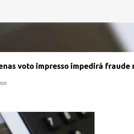
Pular para o conteúdo principal
enas voto impresso impedirá fraude 
2021