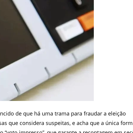
encido de que há uma trama para fraudar a eleição
sas que considera suspeitas, e acha que a única form
o “voto impresso”, que garante a recontagem em seç