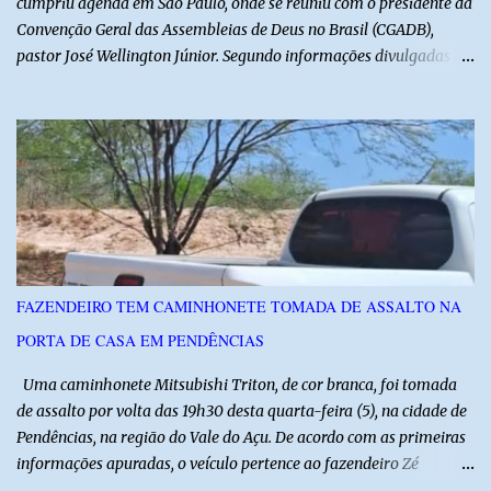
cumpriu agenda em São Paulo, onde se reuniu com o presidente da
Convenção Geral das Assembleias de Deus no Brasil (CGADB),
pastor José Wellington Júnior. Segundo informações divulgadas
pela campanha, o encontro foi marcado por uma conversa sobre
princípios cristãos, valores familiares e os desafios do cenário
político nacional e estadual. De acordo com a campanha de Álvaro
Dias, o pastor José Wellington Júnior manifestou apoio à
candidatura e ressaltou a importância da participação dos cristãos
no processo democrático, defendendo a valorização de princípios
como a defesa da família, o combate à corrupção, o
enfrentamento às drogas e a proteção da vida. Ainda segundo a
campanha, o líder religioso afirmou que levará sua orientação às
FAZENDEIRO TEM CAMINHONETE TOMADA DE ASSALTO NA
lideranças da Assembleia de Deus no Rio Grande do Norte. A
PORTA DE CASA EM PENDÊNCIAS
Assembleia de Deus possui uma das maiores estruturas religiosas
do estado, com cerca de 1.600 igrejas distribuídas pelos municípios
Uma caminhonete Mitsubishi Triton, de cor branca, foi tomada
p...
de assalto por volta das 19h30 desta quarta-feira (5), na cidade de
Pendências, na região do Vale do Açu. De acordo com as primeiras
informações apuradas, o veículo pertence ao fazendeiro Zé
Dequias. A vítima teria sido surpreendida por dois homens