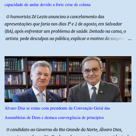
capacidade de andar devido a forte crise de coluna
O humorista Zé Lezin anunciou o cancelamento das
apresentações que faria nos dias 1º e 2 de agosto, em Salvador
(BA), após enfrentar um problema de saúde. Deitado na cama, o
artista pede desculpas ao público, explicar o motivo da suspensão
dos espetáculos e agradece pela compreensão. Segundo Zé Lezin,
uma forte crise na coluna comprometeu sua mobilidade e tornou
impossível viajar e subir ao palco. O comediante contou que
precisou ser levado a um hospital depois de perder a capacidade
de andar normalmente. “Eu não estou conseguindo nem me
levantar direito da cama. É um processo muito dolorido”, relatou o
humorista. Durante o atendimento médico, o humorista foi
diagnosticado com “bico de papagaio” na região da coluna. De
acordo com ele, os laudos médicos já foram encaminhados à
Álvaro Dias se reúne com presidente da Convenção Geral das
equipe responsável, que acompanha o tratamento. Zé Lezin
Assembleias de Deus e destaca convergência de princípios
afirmou ainda que está passando por um tratamento intenso, com
aplicação de injeções, terapia, repouso e uso de medicamentos. Ele
O candidato ao Governo do Rio Grande do Norte, Álvaro Dias,
revelou ...