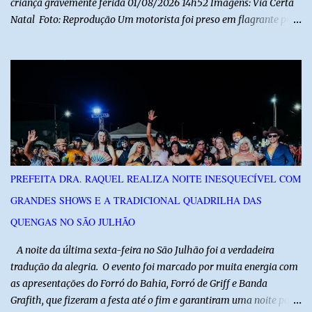
criança gravemente ferida 01/08/2026 14h52 Imagens: Via Certa
Natal Foto: Reprodução Um motorista foi preso em flagrante por
suspeita de dirigir embriagado após um acidente que deixou uma
criança de 11 anos gravemente ferida na manhã deste sábado (1º),
na RN-118, entre Macau e Pendências. Segundo a Polícia Militar,
dois carros que seguiam em sentidos opostos bateram de frente.
Um dos condutores apresentava sinais de embriaguez, foi levado
ao Hospital Regional Tarcísio Maia, em Mossoró, e autuado em
flagrante. O exame pericial para confirmar a presença de álcool no
organismo está em andamento. No outro veículo estavam
funcionários da Caern que seguiam para uma partida de futebol. O
PREFEITA DRA. RAQUEL REALIZA NOITE INESQUECÍVEL COM
motorista e uma mulher sofreram ferimentos leves. A criança, que
GRANDES SHOWS E A TRADICIONAL QUADRILHA DAS
estava no carro com o grupo, ficou gravemente ferida, precisou ser
entubada e foi transferida de helicóptero...
QUENGAS NO SÃO JULHÃO
​ A noite da última sexta-feira no São Julhão foi a verdadeira
tradução da alegria. O evento foi marcado por muita energia com
as apresentações do Forró do Bahia, Forró de Griff e Banda
Grafith, que fizeram a festa até o fim e garantiram uma noite para