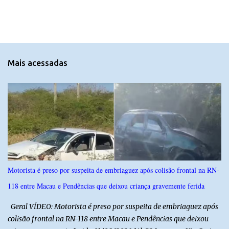
o
m
e
n
t
Mais acessadas
á
r
i
o
s
Motorista é preso por suspeita de embriaguez após colisão frontal na RN-
118 entre Macau e Pendências que deixou criança gravemente ferida
Geral VÍDEO: Motorista é preso por suspeita de embriaguez após
colisão frontal na RN-118 entre Macau e Pendências que deixou