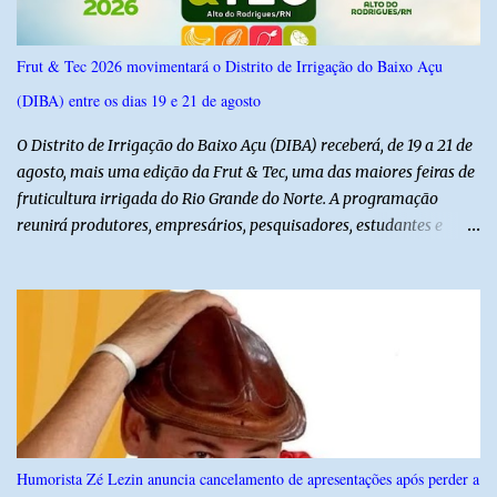
Frut & Tec 2026 movimentará o Distrito de Irrigação do Baixo Açu
(DIBA) entre os dias 19 e 21 de agosto
O Distrito de Irrigação do Baixo Açu (DIBA) receberá, de 19 a 21 de
agosto, mais uma edição da Frut & Tec, uma das maiores feiras de
fruticultura irrigada do Rio Grande do Norte. A programação
reunirá produtores, empresários, pesquisadores, estudantes e
profissionais do agronegócio, com palestras de especialistas,
visitas técnicas a campo e uma ampla exposição de empresas,
instituições e tecnologias voltadas ao setor. Além das atividades
técnicas, a feira contará com programação cultural. No dia 20 de
agosto, o público poderá prestigiar o show de humor com Mução,
seguido de apresentação musical de Vê Barreto. A Frut & Tec
reforça a importância do Distrito de Irrigação do Baixo Açu como
referência na fruticultura irrigada, promovendo conhecimento,
inovação e oportunidades para o desenvolvimento do agronegócio
Humorista Zé Lezin anuncia cancelamento de apresentações após perder a
potiguar. @associacaodiba