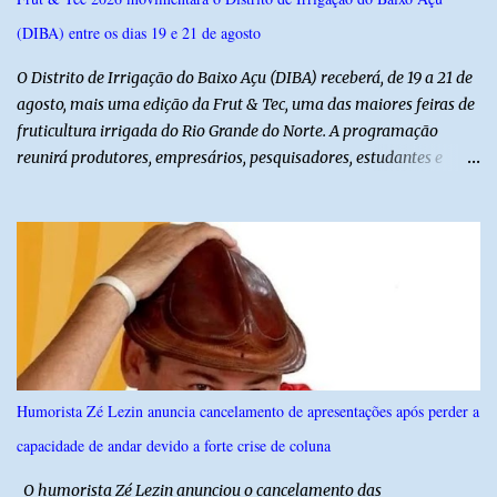
lideranças da Assembleia de Deus no Rio Grande do Norte. A
(DIBA) entre os dias 19 e 21 de agosto
Assembleia de Deus possui uma das maiores estruturas religiosas
do estado, com cerca de 1.600 igrejas distribuídas pelos municípios
O Distrito de Irrigação do Baixo Açu (DIBA) receberá, de 19 a 21 de
p...
agosto, mais uma edição da Frut & Tec, uma das maiores feiras de
fruticultura irrigada do Rio Grande do Norte. A programação
reunirá produtores, empresários, pesquisadores, estudantes e
profissionais do agronegócio, com palestras de especialistas,
visitas técnicas a campo e uma ampla exposição de empresas,
instituições e tecnologias voltadas ao setor. Além das atividades
técnicas, a feira contará com programação cultural. No dia 20 de
agosto, o público poderá prestigiar o show de humor com Mução,
seguido de apresentação musical de Vê Barreto. A Frut & Tec
reforça a importância do Distrito de Irrigação do Baixo Açu como
referência na fruticultura irrigada, promovendo conhecimento,
inovação e oportunidades para o desenvolvimento do agronegócio
Humorista Zé Lezin anuncia cancelamento de apresentações após perder a
potiguar. @associacaodiba
capacidade de andar devido a forte crise de coluna
O humorista Zé Lezin anunciou o cancelamento das