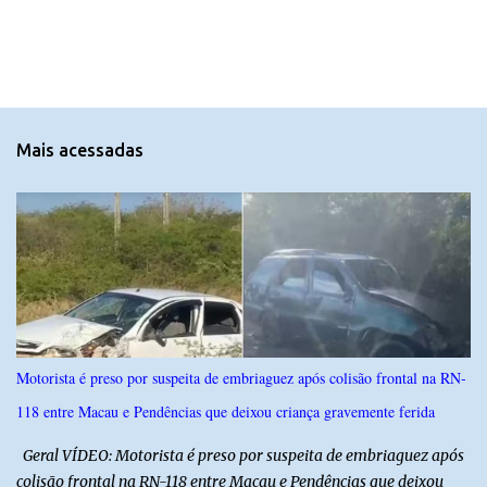
o
m
e
n
t
Mais acessadas
á
r
i
o
s
Motorista é preso por suspeita de embriaguez após colisão frontal na RN-
118 entre Macau e Pendências que deixou criança gravemente ferida
Geral VÍDEO: Motorista é preso por suspeita de embriaguez após
colisão frontal na RN-118 entre Macau e Pendências que deixou