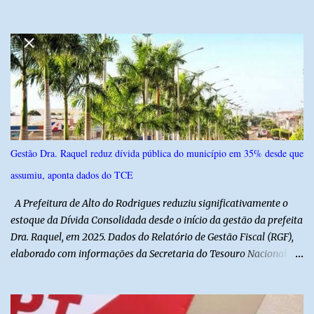
6,4% e outros 43,8% não souberam responder. A pesquisa
IPSsensus ouviu 1.500 eleitores em todas as regiões do Rio Grande
do Norte entre os dias 18 e 22 de junho de 2026. O levantamento
possui margem de erro de 2,5 pontos percentuais e nível de
confiança de 95%. Registro no TSE: RN-09520/2026
Gestão Dra. Raquel reduz dívida pública do município em 35% desde que
assumiu, aponta dados do TCE
A Prefeitura de Alto do Rodrigues reduziu significativamente o
estoque da Dívida Consolidada desde o início da gestão da prefeita
Dra. Raquel, em 2025. Dados do Relatório de Gestão Fiscal (RGF),
elaborado com informações da Secretaria do Tesouro Nacional
(STN), mostram que o município iniciou a atual administração com
uma dívida de R$ 18.940.935,88, registrada no encerramento de
2024. Ao final de 2025, esse passivo já havia caído para R$