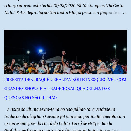
criança gravemente ferida 01/08/2026 14h52 Imagens: Via Certa
Natal Foto: Reprodução Um motorista foi preso em flagrante por
suspeita de dirigir embriagado após um acidente que deixou uma
criança de 11 anos gravemente ferida na manhã deste sábado (1º),
na RN-118, entre Macau e Pendências. Segundo a Polícia Militar,
dois carros que seguiam em sentidos opostos bateram de frente.
Um dos condutores apresentava sinais de embriaguez, foi levado
ao Hospital Regional Tarcísio Maia, em Mossoró, e autuado em
flagrante. O exame pericial para confirmar a presença de álcool no
organismo está em andamento. No outro veículo estavam
funcionários da Caern que seguiam para uma partida de futebol. O
PREFEITA DRA. RAQUEL REALIZA NOITE INESQUECÍVEL COM
motorista e uma mulher sofreram ferimentos leves. A criança, que
GRANDES SHOWS E A TRADICIONAL QUADRILHA DAS
estava no carro com o grupo, ficou gravemente ferida, precisou ser
entubada e foi transferida de helicóptero...
QUENGAS NO SÃO JULHÃO
​ A noite da última sexta-feira no São Julhão foi a verdadeira
tradução da alegria. O evento foi marcado por muita energia com
as apresentações do Forró do Bahia, Forró de Griff e Banda
Grafith, que fizeram a festa até o fim e garantiram uma noite para