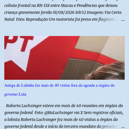
colisão frontal na RN-118 entre Macau e Pendências que deixou
criança gravemente ferida 01/08/2026 14h52 Imagens: Via Certa
Natal Foto: Reprodução Um motorista foi preso em flagrante por
suspeita de dirigir embriagado após um acidente que deixou uma
criança de 11 anos gravemente ferida na manhã deste sábado (1º),
na RN-118, entre Macau e Pendências. Segundo a Polícia Militar,
dois carros que seguiam em sentidos opostos bateram de frente.
Um dos condutores apresentava sinais de embriaguez, foi levado
ao Hospital Regional Tarcísio Maia, em Mossoró, e autuado em
flagrante. O exame pericial para confirmar a presença de álcool no
organismo está em andamento. No outro veículo estavam
funcionários da Caern que seguiam para uma partida de futebol. O
Amiga de Lulinha fez mais de 40 visitas fora da agenda a órgãos do
motorista e uma mulher sofreram ferimentos leves. A criança, que
governo Lula
estava no carro com o grupo, ficou gravemente ferida, precisou ser
entubada e foi transferida de helicóptero...
Roberta Luchsinger esteve em mais de 40 reuniões em órgãos do
governo federal Foto: @RoLuchsinger via X Sem registros oficiais,
a lobista Roberta Luchsinger fez mais de 40 visitas a órgãos do
governo federal desde o início do terceiro mandato do presidente