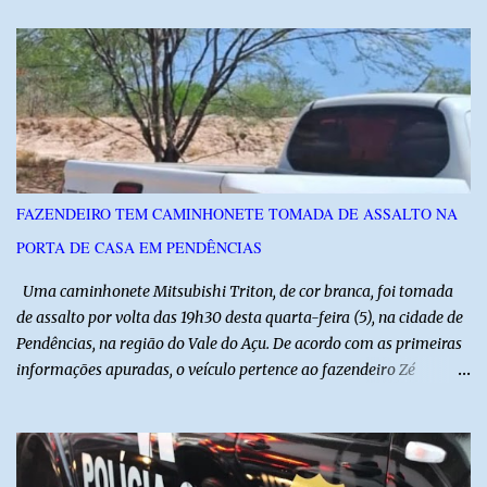
visitas técnicas a campo e uma ampla exposição de empresas,
instituições e tecnologias voltadas ao setor. Além das atividades
técnicas, a feira contará com programação cultural. No dia 20 de
agosto, o público poderá prestigiar o show de humor com Mução,
seguido de apresentação musical de Vê Barreto. A Frut & Tec
reforça a importância do Distrito de Irrigação do Baixo Açu como
referência na fruticultura irrigada, promovendo conhecimento,
inovação e oportunidades para o desenvolvimento do agronegócio
FAZENDEIRO TEM CAMINHONETE TOMADA DE ASSALTO NA
potiguar. @associacaodiba
PORTA DE CASA EM PENDÊNCIAS
Uma caminhonete Mitsubishi Triton, de cor branca, foi tomada
de assalto por volta das 19h30 desta quarta-feira (5), na cidade de
Pendências, na região do Vale do Açu. De acordo com as primeiras
informações apuradas, o veículo pertence ao fazendeiro Zé
Dequias. A vítima teria sido surpreendida por dois homens
armados, que chegaram ao local em uma motocicleta e
anunciaram o assalto no momento em que ela estava em frente à
residência, no Centro da cidade. Ainda conforme relatos de