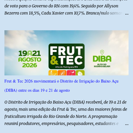
de voto para o Governo do RN com 19,4%. Seguido por Allyson
Bezerra com 18,5%, Cadu Xavier com 10,7%. Branco/nulo somaram
6,4% e outros 43,8% não souberam responder. A pesquisa
IPSsensus ouviu 1.500 eleitores em todas as regiões do Rio Grande
do Norte entre os dias 18 e 22 de junho de 2026. O levantamento
possui margem de erro de 2,5 pontos percentuais e nível de
confiança de 95%. Registro no TSE: RN-09520/2026
Frut & Tec 2026 movimentará o Distrito de Irrigação do Baixo Açu
(DIBA) entre os dias 19 e 21 de agosto
O Distrito de Irrigação do Baixo Açu (DIBA) receberá, de 19 a 21 de
agosto, mais uma edição da Frut & Tec, uma das maiores feiras de
fruticultura irrigada do Rio Grande do Norte. A programação
reunirá produtores, empresários, pesquisadores, estudantes e
profissionais do agronegócio, com palestras de especialistas,