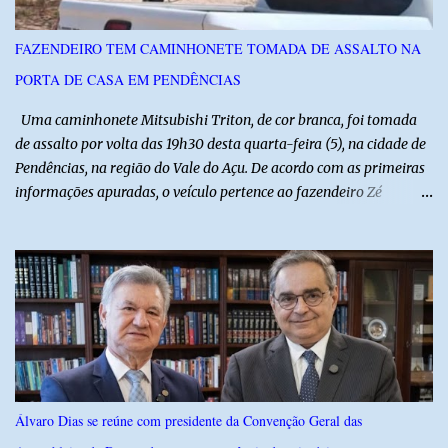
diagnosticado com “bico de papagaio” na região da coluna. De
acordo com ele, os laudos médicos já foram encaminhados à
FAZENDEIRO TEM CAMINHONETE TOMADA DE ASSALTO NA
equipe responsável, que acompanha o tratamento. Zé Lezin
PORTA DE CASA EM PENDÊNCIAS
afirmou ainda que está passando por um tratamento intenso, com
aplicação de injeções, terapia, repouso e uso de medicamentos. Ele
Uma caminhonete Mitsubishi Triton, de cor branca, foi tomada
revelou ...
de assalto por volta das 19h30 desta quarta-feira (5), na cidade de
Pendências, na região do Vale do Açu. De acordo com as primeiras
informações apuradas, o veículo pertence ao fazendeiro Zé
Dequias. A vítima teria sido surpreendida por dois homens
armados, que chegaram ao local em uma motocicleta e
anunciaram o assalto no momento em que ela estava em frente à
residência, no Centro da cidade. Ainda conforme relatos de
testemunhas, os suspeitos utilizavam roupas semelhantes a
uniformes de empresa, o que pode ter ajudado a não despertar
suspeitas antes da abordagem. Após a ação criminosa, a dupla
fugiu levando a caminhonete em direção ainda desconhecida. A
Polícia Militar foi acionada logo após o crime e realiza diligências
Álvaro Dias se reúne com presidente da Convenção Geral das
na região na tentativa de localizar o veículo e identificar os