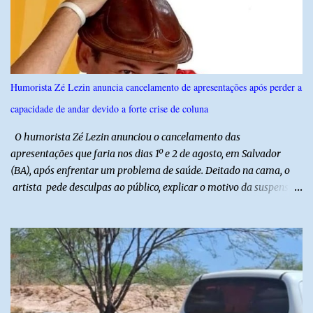
agosto, o público poderá prestigiar o show de humor com Mução,
seguido de apresentação musical de Vê Barreto. A Frut & Tec
reforça a importância do Distrito de Irrigação do Baixo Açu como
referência na fruticultura irrigada, promovendo conhecimento,
inovação e oportunidades para o desenvolvimento do agronegócio
Humorista Zé Lezin anuncia cancelamento de apresentações após perder a
potiguar. @associacaodiba
capacidade de andar devido a forte crise de coluna
O humorista Zé Lezin anunciou o cancelamento das
apresentações que faria nos dias 1º e 2 de agosto, em Salvador
(BA), após enfrentar um problema de saúde. Deitado na cama, o
artista pede desculpas ao público, explicar o motivo da suspensão
dos espetáculos e agradece pela compreensão. Segundo Zé Lezin,
uma forte crise na coluna comprometeu sua mobilidade e tornou
impossível viajar e subir ao palco. O comediante contou que
precisou ser levado a um hospital depois de perder a capacidade
de andar normalmente. “Eu não estou conseguindo nem me
levantar direito da cama. É um processo muito dolorido”, relatou o
humorista. Durante o atendimento médico, o humorista foi