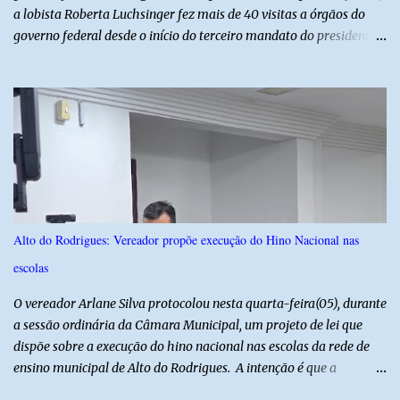
a lobista Roberta Luchsinger fez mais de 40 visitas a órgãos do
governo federal desde o início do terceiro mandato do presidente
Luiz Inácio Lula da Silva, em janeiro de 2023. Por lei, reuniões com
autoridades precisam ser informadas nas agendas dos agentes
públicos que participam dos encontros. Em duas oportunidades, a
lobista esteve no Palácio do Planalto e no gabinete do ministro do
Desenvolvimento Social, Wellington Dias, acompanhada do então
sócio de Lulinha. Os encontros não foram registrados nas agendas
oficiais. Fábio Luís é alvo de inquérito aberto nesta quinta-feira,
30, a pedido da PF, que apura se ele utilizou a influência do pai
para defender interesses empresariais com a administração
Alto do Rodrigues: Vereador propõe execução do Hino Nacional nas
pública. Segundo a Polícia Federal, a atuação dele contou com a
escolas
ajuda de Luchsinger e se concentrou no Ministério da Saúde e no
gabinete da Presidência....
O vereador Arlane Silva protocolou nesta quarta-feira(05), durante
a sessão ordinária da Câmara Municipal, um projeto de lei que
dispõe sobre a execução do hino nacional nas escolas da rede de
ensino municipal de Alto do Rodrigues. A intenção é que a
execução do hino nas escolas seja como instrumento de