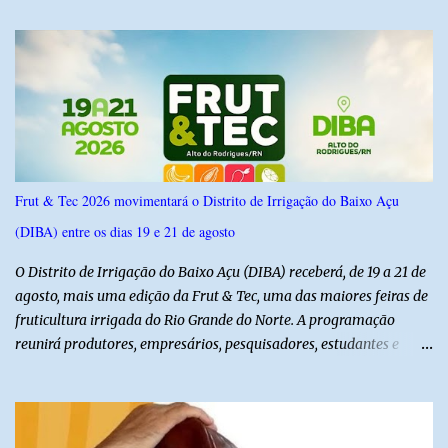
IPSsensus ouviu 1.500 eleitores em todas as regiões do Rio Grande
do Norte entre os dias 18 e 22 de junho de 2026. O levantamento
possui margem de erro de 2,5 pontos percentuais e nível de
confiança de 95%. Registro no TSE: RN-09520/2026
Frut & Tec 2026 movimentará o Distrito de Irrigação do Baixo Açu
(DIBA) entre os dias 19 e 21 de agosto
O Distrito de Irrigação do Baixo Açu (DIBA) receberá, de 19 a 21 de
agosto, mais uma edição da Frut & Tec, uma das maiores feiras de
fruticultura irrigada do Rio Grande do Norte. A programação
reunirá produtores, empresários, pesquisadores, estudantes e
profissionais do agronegócio, com palestras de especialistas,
visitas técnicas a campo e uma ampla exposição de empresas,
instituições e tecnologias voltadas ao setor. Além das atividades
técnicas, a feira contará com programação cultural. No dia 20 de