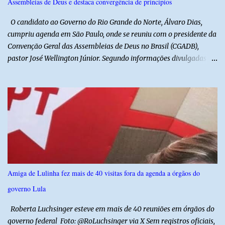
Assembleias de Deus e destaca convergência de princípios
autores do assalto. Qualquer informação que possa ajudar na
localização da caminhonete ou na identificação dos suspeitos pode
O candidato ao Governo do Rio Grande do Norte, Álvaro Dias,
ser repassad...
cumpriu agenda em São Paulo, onde se reuniu com o presidente da
Convenção Geral das Assembleias de Deus no Brasil (CGADB),
pastor José Wellington Júnior. Segundo informações divulgadas
pela campanha, o encontro foi marcado por uma conversa sobre
princípios cristãos, valores familiares e os desafios do cenário
político nacional e estadual. De acordo com a campanha de Álvaro
Dias, o pastor José Wellington Júnior manifestou apoio à
candidatura e ressaltou a importância da participação dos cristãos
no processo democrático, defendendo a valorização de princípios
como a defesa da família, o combate à corrupção, o
enfrentamento às drogas e a proteção da vida. Ainda segundo a
campanha, o líder religioso afirmou que levará sua orientação às
Amiga de Lulinha fez mais de 40 visitas fora da agenda a órgãos do
lideranças da Assembleia de Deus no Rio Grande do Norte. A
governo Lula
Assembleia de Deus possui uma das maiores estruturas religiosas
do estado, com cerca de 1.600 igrejas distribuídas pelos municípios
Roberta Luchsinger esteve em mais de 40 reuniões em órgãos do
p...
governo federal Foto: @RoLuchsinger via X Sem registros oficiais,